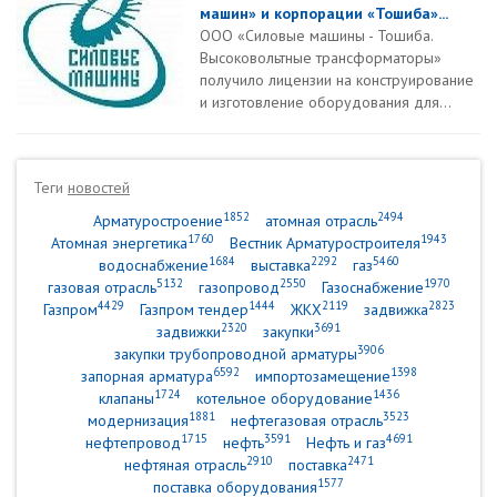
машин» и корпорации «Тошиба»...
ООО «Силовые машины - Тошиба.
Высоковольтные трансформаторы»
получило лицензии на конструирование
и изготовление оборудования для...
Теги
новостей
1852
2494
Арматуростроение
атомная отрасль
1760
1943
Атомная энергетика
Вестник Арматуростроителя
1684
2292
5460
водоснабжение
выставка
газ
5132
2550
1970
газовая отрасль
газопровод
Газоснабжение
4429
1444
2119
2823
Газпром
Газпром тендер
ЖКХ
задвижка
2320
3691
задвижки
закупки
3906
закупки трубопроводной арматуры
6592
1398
запорная арматура
импортозамещение
1724
1436
клапаны
котельное оборудование
1881
3523
модернизация
нефтегазовая отрасль
1715
3591
4691
нефтепровод
нефть
Нефть и газ
2910
2471
нефтяная отрасль
поставка
1577
поставка оборудования