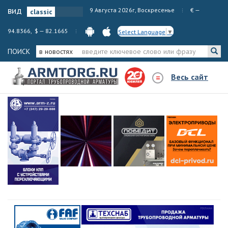
вид
9 Августа 2026г, Воскресенье
€ —
94.8366, $ — 82.1665
Select Language
▼
ПОИСК
в новостях
Весь сайт