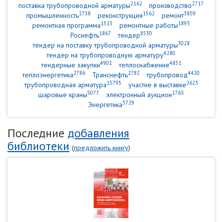
2162
2717
поставка трубопроводной арматуры
производство
2738
1562
3859
промышленность
реконструкция
ремонт
1513
1893
ремонтная программа
ремонтные работы
1867
8530
Роснефть
тендер
3028
тендер на поставку трубопроводной арматуры
4280
тендер на трубопроводную арматуру
4901
4851
тендерные закупки
теплоснабжение
2786
2782
4420
теплоэнергетика
Транснефть
трубопровод
15795
2623
трубопроводная арматура
участие в выставке
5077
1763
шаровые краны
электронный аукцион
5729
Энергетика
Последние
добавления
библиотеки
(
предложить книгу
)