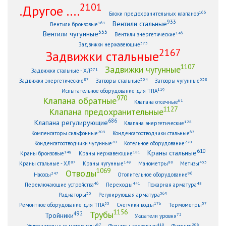
2101
.Другое ....
166
Блоки предохранительных клапанов
933
Вентили стальные
161
Вентили бронзовые
555
Вентили чугунные
146
Вентили энергетические
373
Задвижки нержавеющие
2167
Задвижки стальные
1107
Задвижки чугунные
371
Задвижки стальные - ХЛ
87
304
338
Задвижки энергетические
Затворы стальные
Затворы чугунные
119
Испытательное оборудование для ТПА
970
Клапана обратные
61
Клапана отсечные
1127
Клапана предохранительные
686
Клапана регулирующие
128
Клапана энергетические
203
63
Компенсаторы сильфонные
Конденсатоотводчики стальные
70
220
Конденсатоотводчики чугунные
Котельное оборудование
610
Краны стальные
149
181
Краны бронзовые
Краны нержавеющие
87
149
88
433
Краны стальные - ХЛ
Краны чугунные
Манометры
Метизы
1069
Отводы
247
96
Насосы
Отопительное оборудование
46
441
48
Переключающие устройства
Переходы
Пожарная арматура
33
369
Радиаторы
Регулирующая арматура
53
176
57
Ремонтное оборудование для ТПА
Счетчики воды
Термометры
1156
Трубы
492
Тройники
72
Указатели уровня
67
410
206
Уплотнительные материалы
Фильтры, грязевики
Фитинги