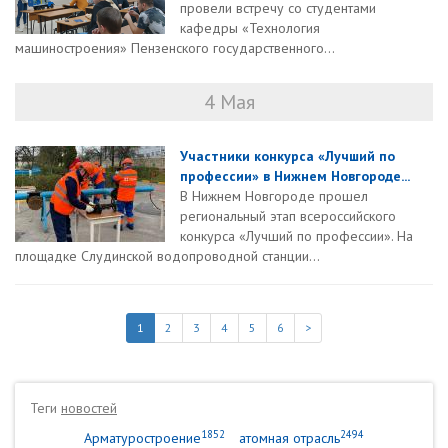
провели встречу со студентами
кафедры «Технология
машиностроения» Пензенского государственного...
4 Мая
Участники конкурса «Лучший по
профессии» в Нижнем Новгороде...
В Нижнем Новгороде прошел
региональный этап всероссийского
конкурса «Лучший по профессии». На
площадке Слудинской водопроводной станции...
1
2
3
4
5
6
>
Теги
новостей
1852
2494
Арматуростроение
атомная отрасль