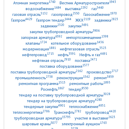
1760
1943
Атомная энергетика
Вестник Арматуростроителя
1684
2292
5460
водоснабжение
выставка
газ
5132
2550
1970
газовая отрасль
газопровод
Газоснабжение
4429
1444
2119
2823
Газпром
Газпром тендер
ЖКХ
задвижка
2320
3691
задвижки
закупки
3906
закупки трубопроводной арматуры
6592
1398
запорная арматура
импортозамещение
1724
1436
клапаны
котельное оборудование
1881
3523
модернизация
нефтегазовая отрасль
1715
3591
4691
нефтепровод
нефть
Нефть и газ
2910
2471
нефтяная отрасль
поставка
1577
поставка оборудования
2162
2717
поставка трубопроводной арматуры
производство
2738
1562
3859
промышленность
реконструкция
ремонт
1513
1893
ремонтная программа
ремонтные работы
1867
8530
Роснефть
тендер
3028
тендер на поставку трубопроводной арматуры
4280
тендер на трубопроводную арматуру
4901
4851
тендерные закупки
теплоснабжение
2786
2782
4420
теплоэнергетика
Транснефть
трубопровод
15795
2623
трубопроводная арматура
участие в выставке
5077
1763
шаровые краны
электронный аукцион
5729