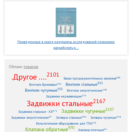
Приведенные в книге результаты исследований позволили
разработать р...
Облако
товаров
2101
.Другое ....
166
Блоки предохранительных клапанов
933
Вентили стальные
161
Вентили бронзовые
555
Вентили чугунные
146
Вентили энергетические
373
Задвижки нержавеющие
2167
Задвижки стальные
1107
Задвижки чугунные
371
Задвижки стальные - ХЛ
87
304
338
Задвижки энергетические
Затворы стальные
Затворы чугунные
119
Испытательное оборудование для ТПА
970
Клапана обратные
61
Клапана отсечные