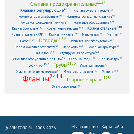
1127
Клапана предохранительные
686
Клапана регулирующие
128
Клапана энергетические
203
63
Компенсаторы сильфонные
Конденсатоотводчики стальные
70
220
Конденсатоотводчики чугунные
Котельное оборудование
610
Краны стальные
149
181
Краны бронзовые
Краны нержавеющие
87
149
88
433
Краны стальные - ХЛ
Краны чугунные
Манометры
Метизы
1069
Отводы
247
96
Насосы
Отопительное оборудование
46
441
48
Переключающие устройства
Переходы
Пожарная арматура
33
369
Радиаторы
Регулирующая арматура
53
176
57
Ремонтное оборудование для ТПА
Счетчики воды
Термометры
1156
Трубы
492
Тройники
72
Указатели уровня
67
410
206
Уплотнительные материалы
Фильтры, грязевики
Фитинги
2414
Фланцы
1251
Шаровые краны
261
Электроприводы
Мы в соцсетях |
Карта сайта
© ARMTORG.RU, 2006-2026