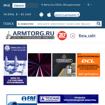
вид
9 Августа 2026г, Воскресенье
€ —
94.8366, $ — 82.1665
Select Language
▼
ПОИСК
в новостях
Весь сайт