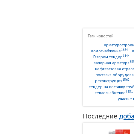
Теги
новостей
Арматурострое
1684
водоснабжение
1444
Газпром тендер
65
запорная арматура
нефтегазовая отрасл
поставка оборудова
1562
реконструкция
тендер на поставку тр
4851
теплоснабжение
участие 
Последние
доба