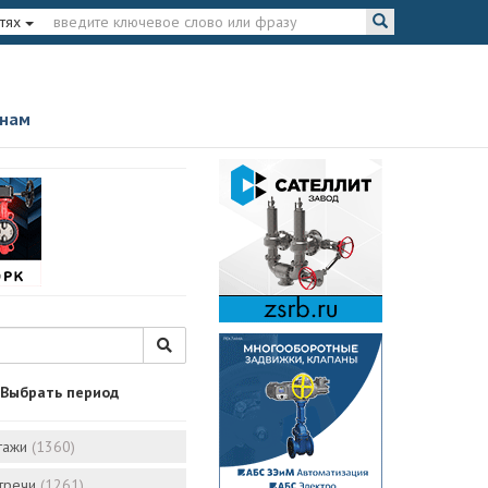
тях
 нам
Выбрать период
тажи
(1360)
стречи
(1261)