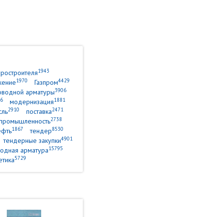
1943
уростроителя
1970
4429
жение
Газпром
3906
оводной арматуры
6
1881
модернизация
2910
2471
сль
поставка
2738
промышленность
1867
8530
ефть
тендер
4901
тендерные закупки
15795
одная арматура
5729
етика