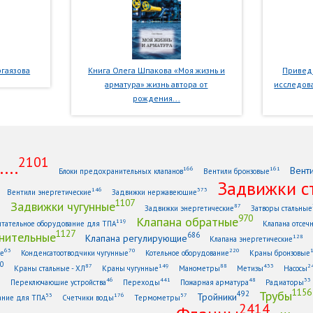
гаязова
Книга Олега Шпакова «Моя жизнь и
Приведе
арматура» жизнь автора от
исследова
рождения...
2101
...
Вент
166
161
Блоки предохранительных клапанов
Вентили бронзовые
Задвижки с
146
373
Вентили энергетические
Задвижки нержавеющие
1107
Задвижки чугунные
1
87
Задвижки энергетические
Затворы стальные
970
Клапана обратные
119
тательное оборудование для ТПА
Клапана отсеч
1127
нительные
686
Клапана регулирующие
128
Клапана энергетические
63
70
220
ые
Конденсатоотводчики чугунные
Котельное оборудование
Краны бронзовые
0
87
149
88
433
2
Краны стальные - ХЛ
Краны чугунные
Манометры
Метизы
Насосы
6
46
441
48
33
Переключающие устройства
Переходы
Пожарная арматура
Радиаторы
1156
Трубы
492
Тройники
53
176
57
ание для ТПА
Счетчики воды
Термометры
2414