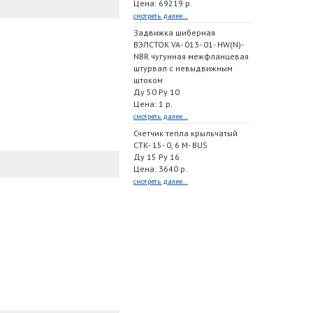
Цена: 69219 р.
смотреть далее...
Задвижка шиберная
ВЭЛСТОК VA- 013- 01- HW(N)-
NBR чугунная межфланцевая
штурвал с невыдвижным
штоком
Ду 50 Ру 10
Цена: 1 р.
смотреть далее...
Счетчик тепла крыльчатый
СТК- 15- 0, 6 M- BUS
Ду 15 Ру 16
Цена: 3640 р.
смотреть далее...