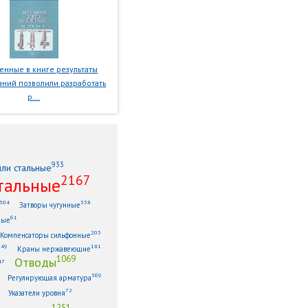
нные в книге результаты
ний позволили разработать
р...
933
или стальные
2167
тальные
304
338
Затворы чугунные
61
ные
203
Компенсаторы сильфонные
149
181
Краны нержавеющие
1069
Отводы
47
369
Регулирующая арматура
72
Указатели уровня
1251