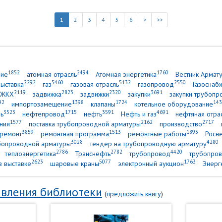
1
2
3
4
5
6
>
>>
1852
2494
1760
ние
атомная отрасль
Атомная энергетика
Вестник Армат
2292
5460
5132
2550
выставка
газ
газовая отрасль
газопровод
Газоснаб
2119
2823
2320
3691
ЖКХ
задвижка
задвижки
закупки
закупки трубопр
92
1398
1724
143
импортозамещение
клапаны
котельное оборудование
3523
1715
3591
4691
ь
нефтепровод
нефть
Нефть и газ
нефтяная отра
1577
2162
2717
ния
поставка трубопроводной арматуры
производство
3859
1513
1893
ремонт
ремонтная программа
ремонтные работы
Росн
3028
4280
убопроводной арматуры
тендер на трубопроводную арматуру
2786
2782
4420
теплоэнергетика
Транснефть
трубопровод
трубопров
2623
5077
1763
в выставке
шаровые краны
электронный аукцион
Энерг
вления библиотеки
(
предложить книгу
)