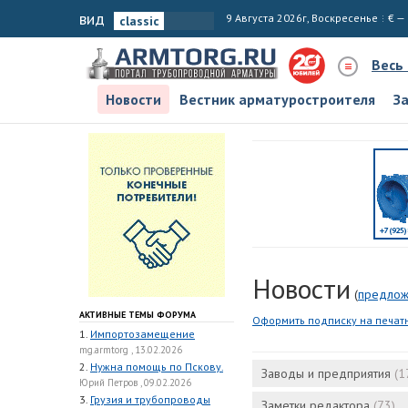
вид
9 Августа 2026г, Воскресенье
€ —
Весь
Новости
Вестник арматуростроителя
З
Новости
(
предлож
АКТИВНЫЕ ТЕМЫ ФОРУМА
Оформить подписку на печат
1.
Импортозамещение
mg.armtorg , 13.02.2026
2.
Нужна помощь по Пскову.
Заводы и предприятия
(1
Юрий Петров , 09.02.2026
3.
Грузия и трубопроводы
Заметки редактора
(73)