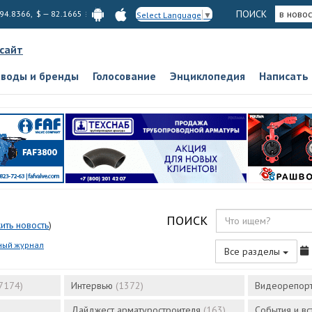
ПОИСК
в новос
 94.8366, $ — 82.1665
Select Language
▼
 сайт
аводы и бренды
Голосование
Энциклопедия
Написать
ПОИСК
ить новость
)
ный журнал
Все разделы
7174)
Интервью
(1372)
Видеорепор
Дайджест арматуростроителя
(163)
События и в