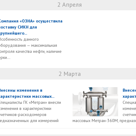
2 Апреля
Компания «ОЗНА» осуществила
поставку СИКН для
крупнейшего...
Особенность данного
оборудования — максимальная
нтроля качества нефти, наличие
рки...
2 Марта
Внесены изменения в
Внесе
характеристики массовых...
характ
Специалисты ГК «Метран» внесли
Специа
изменения в характеристики
измене
счетчиков-расходомеров
счетчи
редназначенных для измерений
массовых Метран-360М, предназ