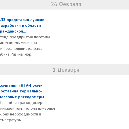
26 Февраля
АПЗ представил лучшие
разработки в области
гражданской...
Стенд предприятия посетили
заместитель министра
 и предпринимательства
бина Разина, мэр...
1 Декабря
Компания «НТА-Пром»
поставила термально-
массовые расходомеры...
Данный тип расходомеров
уникален тем, что они измеряют
, без необходимости в
емпературы...