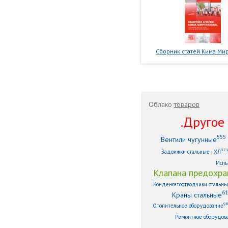
Сборник статей Кима Мир
Облако
товаров
.Другое .
555
Вентили чугунные
37
Задвижки стальные - ХЛ
Испы
Клапана предохра
Конденсатоотводчики стальн
61
Краны стальные
9
Отопительное оборудование
Ремонтное оборудов