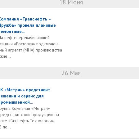
18 Июня
Компания «Транснефть –
Дружба» провела плановые
ремонтные...
На нефтеперекачивающей
станции «Ростовка» подключен
ный агрегат (МНА) производства
кие...
26 Мая
ГК «Метран» представит
решения и сервис для
промышленной...
Группа Компаний «Метран»
представит свою продукцию на
ке «Газ.Нефть.Технологии».
 по...