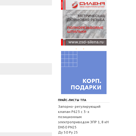
ПРАЙС-ЛИСТЫ ТПА
Запорно- регулирующий
клапан Р623 с 3- х
позиционным
электроприводом ЭПР 1, 8 кН
DN50 PN25
Ду 50 Ру 25