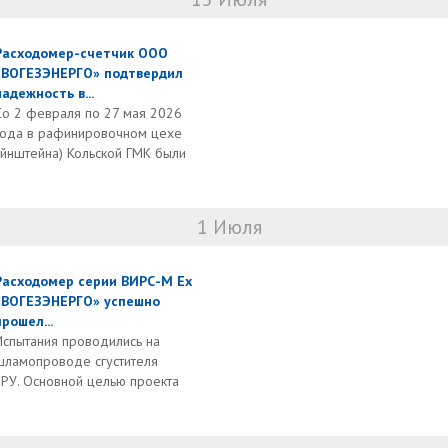
Расходомер-счетчик ООО
«ВОГЕЗЭНЕРГО» подтвердил
надежность в...
Со 2 февраля по 27 мая 2026
года в рафинировочном цехе
йнштейна) Кольской ГМК были
1 Июля
Расходомер серии ВИРС-М Ex
«ВОГЕЗЭНЕРГО» успешно
прошел...
Испытания проводились на
шламопроводе сгустителя
РУ. Основной целью проекта