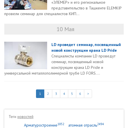
«ЭЛЕМЕР» и его региональное
представительство в Ташкенте ELEMKIP
провели семинар для специалистов КИП...
10 Мая
LD проведет семинар, посвященный
новой конструкции крана LD Pride
Специалисты компании LD проведут
семинар, посвященный новой
конструкции крана LD Pride и
универсальной металлополимерной трубе LD FORS....
1
2
3
4
5
6
>
Теги
новостей
1852
2494
Арматуростроение
атомная отрасль