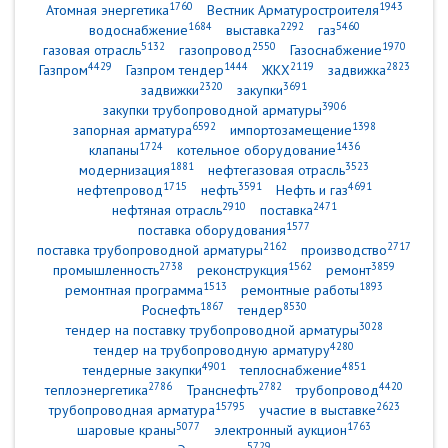
1760
1943
Атомная энергетика
Вестник Арматуростроителя
1684
2292
5460
водоснабжение
выставка
газ
5132
2550
1970
газовая отрасль
газопровод
Газоснабжение
4429
1444
2119
2823
Газпром
Газпром тендер
ЖКХ
задвижка
2320
3691
задвижки
закупки
3906
закупки трубопроводной арматуры
6592
1398
запорная арматура
импортозамещение
1724
1436
клапаны
котельное оборудование
1881
3523
модернизация
нефтегазовая отрасль
1715
3591
4691
нефтепровод
нефть
Нефть и газ
2910
2471
нефтяная отрасль
поставка
1577
поставка оборудования
2162
2717
поставка трубопроводной арматуры
производство
2738
1562
3859
промышленность
реконструкция
ремонт
1513
1893
ремонтная программа
ремонтные работы
1867
8530
Роснефть
тендер
3028
тендер на поставку трубопроводной арматуры
4280
тендер на трубопроводную арматуру
4901
4851
тендерные закупки
теплоснабжение
2786
2782
4420
теплоэнергетика
Транснефть
трубопровод
15795
2623
трубопроводная арматура
участие в выставке
5077
1763
шаровые краны
электронный аукцион
5729