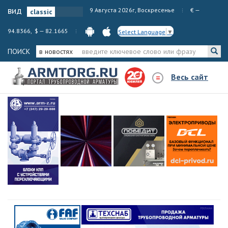
вид
9 Августа 2026г, Воскресенье
€ —
94.8366, $ — 82.1665
Select Language
▼
ПОИСК
в новостях
Весь сайт