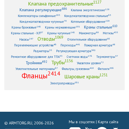
1127
Клапана предохранительные
686
Клапана регулирующие
128
Клапана энергетические
203
63
Компенсаторы сильфонные
Конденсатоотводчики стальные
70
220
Конденсатоотводчики чугунные
Котельное оборудование
610
Краны стальные
149
181
Краны бронзовые
Краны нержавеющие
87
149
88
433
Краны стальные - ХЛ
Краны чугунные
Манометры
Метизы
1069
Отводы
247
96
Насосы
Отопительное оборудование
46
441
48
Переключающие устройства
Переходы
Пожарная арматура
33
369
Радиаторы
Регулирующая арматура
53
176
57
Ремонтное оборудование для ТПА
Счетчики воды
Термометры
1156
Трубы
492
Тройники
72
Указатели уровня
67
410
206
Уплотнительные материалы
Фильтры, грязевики
Фитинги
2414
Фланцы
1251
Шаровые краны
261
Электроприводы
Мы в соцсетях |
Карта сайта
© ARMTORG.RU, 2006-2026