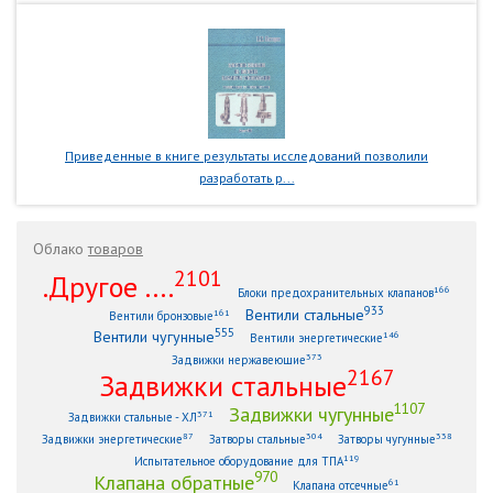
Приведенные в книге результаты исследований позволили
разработать р...
Облако
товаров
2101
.Другое ....
166
Блоки предохранительных клапанов
933
Вентили стальные
161
Вентили бронзовые
555
Вентили чугунные
146
Вентили энергетические
373
Задвижки нержавеющие
2167
Задвижки стальные
1107
Задвижки чугунные
371
Задвижки стальные - ХЛ
87
304
338
Задвижки энергетические
Затворы стальные
Затворы чугунные
119
Испытательное оборудование для ТПА
970
Клапана обратные
61
Клапана отсечные