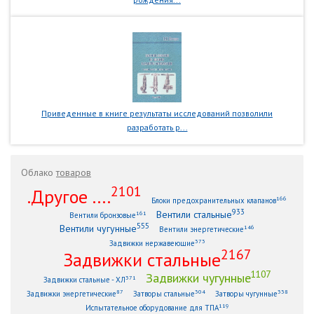
Приведенные в книге результаты исследований позволили
разработать р...
Облако
товаров
2101
.Другое ....
166
Блоки предохранительных клапанов
933
Вентили стальные
161
Вентили бронзовые
555
Вентили чугунные
146
Вентили энергетические
373
Задвижки нержавеющие
2167
Задвижки стальные
1107
Задвижки чугунные
371
Задвижки стальные - ХЛ
87
304
338
Задвижки энергетические
Затворы стальные
Затворы чугунные
119
Испытательное оборудование для ТПА