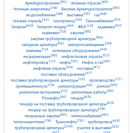
1852
2494
Арматуростроение
атомная отрасль
1760
1943
Атомная энергетика
Вестник Арматуростроителя
1684
2292
5460
водоснабжение
выставка
газ
5132
2550
1970
газовая отрасль
газопровод
Газоснабжение
4429
1444
2119
2823
Газпром
Газпром тендер
ЖКХ
задвижка
2320
3691
задвижки
закупки
3906
закупки трубопроводной арматуры
6592
1398
запорная арматура
импортозамещение
1724
1436
клапаны
котельное оборудование
1881
3523
модернизация
нефтегазовая отрасль
1715
3591
4691
нефтепровод
нефть
Нефть и газ
2910
2471
нефтяная отрасль
поставка
1577
поставка оборудования
2162
2717
поставка трубопроводной арматуры
производство
2738
1562
3859
промышленность
реконструкция
ремонт
1513
1893
ремонтная программа
ремонтные работы
1867
8530
Роснефть
тендер
3028
тендер на поставку трубопроводной арматуры
4280
тендер на трубопроводную арматуру
4901
4851
тендерные закупки
теплоснабжение
2786
2782
4420
теплоэнергетика
Транснефть
трубопровод
15795
2623
трубопроводная арматура
участие в выставке
5077
1763