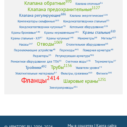
970
Клапана обратные
61
Клапана отсечные
1127
Клапана предохранительные
686
Клапана регулирующие
128
Клапана энергетические
203
63
Компенсаторы сильфонные
Конденсатоотводчики стальные
70
220
Конденсатоотводчики чугунные
Котельное оборудование
610
Краны стальные
149
181
Краны бронзовые
Краны нержавеющие
87
149
88
433
Краны стальные - ХЛ
Краны чугунные
Манометры
Метизы
1069
Отводы
247
96
Насосы
Отопительное оборудование
46
441
48
Переключающие устройства
Переходы
Пожарная арматура
33
369
Радиаторы
Регулирующая арматура
53
176
57
Ремонтное оборудование для ТПА
Счетчики воды
Термометры
1156
Трубы
492
Тройники
72
Указатели уровня
67
410
206
Уплотнительные материалы
Фильтры, грязевики
Фитинги
2414
Фланцы
1251
Шаровые краны
261
Электроприводы
Мы в соцсетях |
Карта сайта
© ARMTORG.RU, 2006-2026