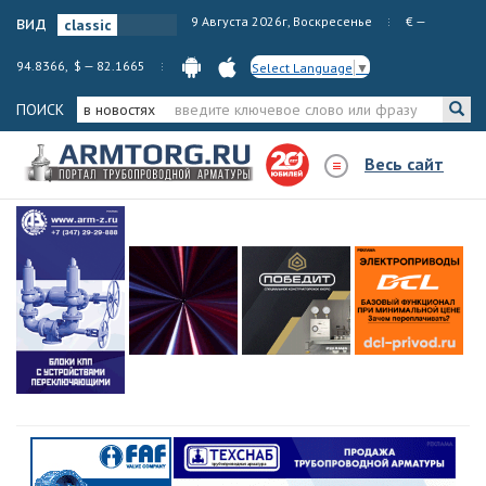
вид
9 Августа 2026г, Воскресенье
€ —
94.8366, $ — 82.1665
Select Language
▼
ПОИСК
в новостях
Весь сайт