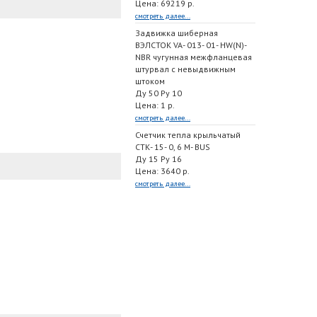
Цена: 69219 р.
смотреть далее...
Задвижка шиберная
ВЭЛСТОК VA- 013- 01- HW(N)-
NBR чугунная межфланцевая
штурвал с невыдвижным
штоком
Ду 50 Ру 10
Цена: 1 р.
смотреть далее...
Счетчик тепла крыльчатый
СТК- 15- 0, 6 M- BUS
Ду 15 Ру 16
Цена: 3640 р.
смотреть далее...