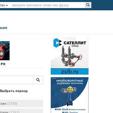
тях
 нам
Выбрать период
тажи
(1360)
стречи
(1261)