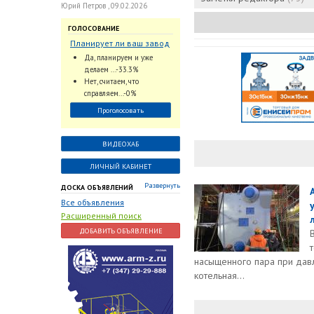
Юрий Петров , 09.02.2026
ГОЛОСОВАНИЕ
Планирует ли ваш завод
использовать
Да, планируем и уже
промышленный
делаем ...-33.3%
интеллект и цифровые
Нет, считаем, что
заказы для ускорения
справляем...-0%
обработки заказов и
Проголосовать
оперативной отгрузки
продукции конечному
потребителю?
ВИДЕОХАБ
ЛИЧНЫЙ КАБИНЕТ
Развернуть
ДОСКА ОБЪЯВЛЕНИЙ
Все объявления
Расширенный поиск
ДОБАВИТЬ ОБЪЯВЛЕНИЕ
насыщенного пара при давл
котельная...