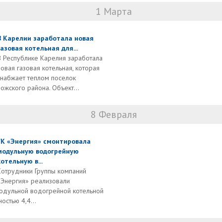
1 Марта
В Карелии заработала новая
газовая котельная для...
В Республике Карелия заработала
новая газовая котельная, которая
снабжает теплом поселок
жского района. Объект...
8 Февраля
ГК «Энергия» смонтировала
модульную водогрейную
котельную в...
Сотрудники Группы компаний
«Энергия» реализовали
одульной водогрейной котельной
стью 4,4...