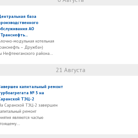
Центральная база
производственного
обслуживания АО
«Транснефть...
Блочно-модульная котельная
ранснефть – Дружба»)
вы Нефтеюганского района...
21 Августа
Завершен капитальный ремонт
турбоагрегата № 5 на
Саранской ТЭЦ-2
На Саранской ТЭЦ-2 завершен
капитальный ремонт
иятия являются частью
тоящему...