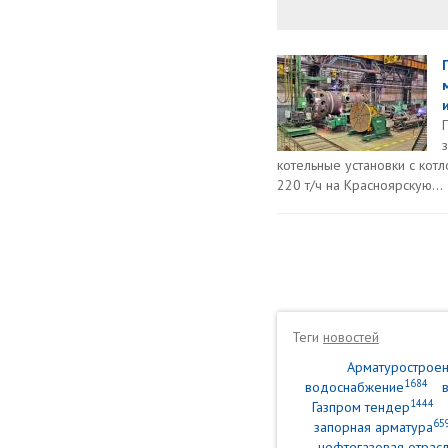
котельные установки с кот
220 т/ч на Красноярскую...
Теги
новостей
Арматурострое
1684
водоснабжение
1444
Газпром тендер
65
запорная арматура
нефтегазовая отрасл