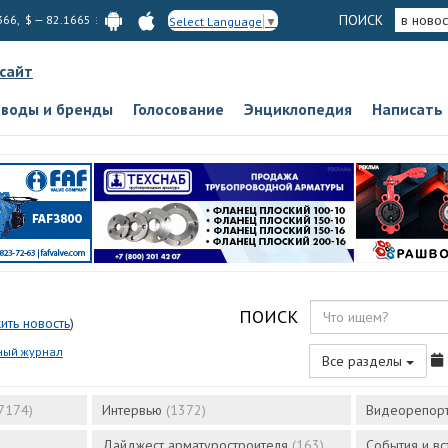
ПОИСК
в новос
366, $ — 82.1665
Select Language
▼
 сайт
аводы и бренды
Голосование
Энциклопедия
Написать
ПОИСК
ить новость
)
ный журнал
Все разделы
7174)
Интервью
(1372)
Видеорепор
Дайджест арматуростроителя
(163)
События и в