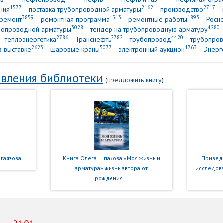
1577
2162
2717
ния
поставка трубопроводной арматуры
производство
3859
1513
1893
ремонт
ремонтная программа
ремонтные работы
Росн
3028
4280
убопроводной арматуры
тендер на трубопроводную арматуру
2786
2782
4420
теплоэнергетика
Транснефть
трубопровод
трубопров
2623
5077
1763
в выставке
шаровые краны
электронный аукцион
Энерг
вления библиотеки
(
предложить книгу
)
гаязова
Книга Олега Шпакова «Моя жизнь и
Приведе
арматура» жизнь автора от
исследова
рождения...