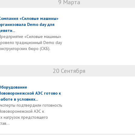
9 Марта
Компания «Силовые машины»
организовала Demo day для
девяти...
Предприятие «Силовые машины»
провело традиционный Demo day
онструкторских бюро (СКБ).
20 Сентября
Оборудование
Нововоронежской АЭС готово к
работе в условиях...
Эксперты подтвердили готовность
Нововоронежской АЭС к
х нагрузок предстоящего
тав...