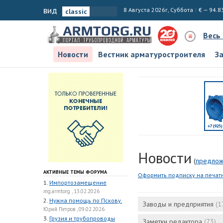
вид
8 Августа 2026г, Суббота
€ — 94.8
Весь
Новости
Вестник арматуростроителя
З
Новости
(
предлож
АКТИВНЫЕ ТЕМЫ ФОРУМА
Оформить подписку на печат
1.
Импортозамещение
mg.armtorg , 13.02.2026
2.
Нужна помощь по Пскову.
Заводы и предприятия
(1
Юрий Петров , 09.02.2026
3.
Грузия и трубопроводы
Заметки редактора
(73)