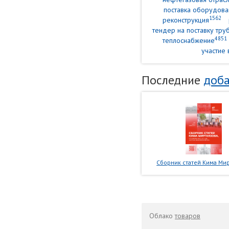
поставка оборудова
1562
реконструкция
тендер на поставку тр
4851
теплоснабжение
участие 
Последние
доба
Сборник статей Кима Мир
Облако
товаров