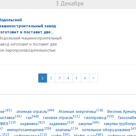
3 Декабря
Подольский
машиностроительный завод
изготовит и поставит две...
Подольский машиностроительный
завод изготовит и поставит две
лом паропроизводительностью
1
2
3
4
5
6
>
1852
2494
1760
ние
атомная отрасль
Атомная энергетика
Вестник Армат
2292
5460
5132
2550
выставка
газ
газовая отрасль
газопровод
Газоснаб
2119
2823
2320
3691
ЖКХ
задвижка
задвижки
закупки
закупки трубопр
92
1398
1724
143
импортозамещение
клапаны
котельное оборудование
3523
1715
3591
4691
ь
нефтепровод
нефть
Нефть и газ
нефтяная отра