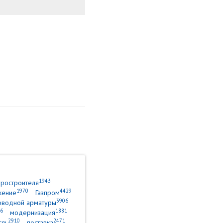
1943
уростроителя
1970
4429
жение
Газпром
3906
оводной арматуры
6
1881
модернизация
2910
2471
сль
поставка