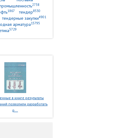
2738
промышленность
1867
8530
ефть
тендер
4901
тендерные закупки
15795
одная арматура
5729
етика
нные в книге результаты
ний позволили разработать
р...