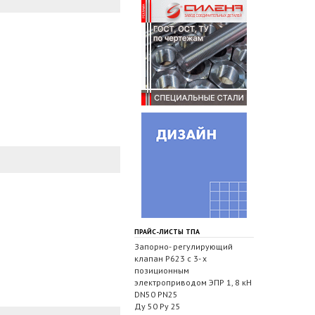
ПРАЙС-ЛИСТЫ ТПА
Запорно- регулирующий
клапан Р623 с 3- х
позиционным
электроприводом ЭПР 1, 8 кН
DN50 PN25
Ду 50 Ру 25