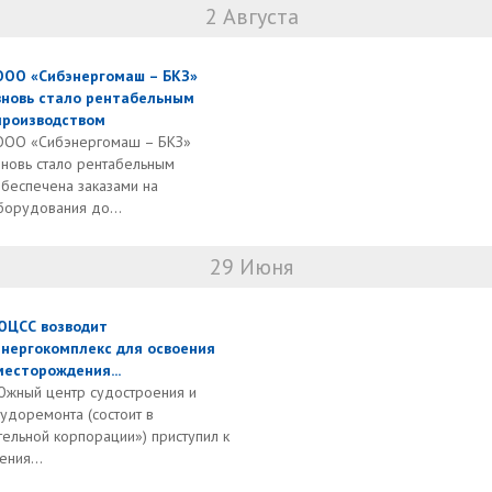
2 Августа
ООО «Сибэнергомаш – БКЗ»
вновь стало рентабельным
производством
ООО «Сибэнергомаш – БКЗ»
вновь стало рентабельным
обеспечена заказами на
борудования до...
29 Июня
ЮЦСС возводит
энергокомплекс для освоения
месторождения...
Южный центр судостроения и
судоремонта (состоит в
ельной корпорации») приступил к
ния...