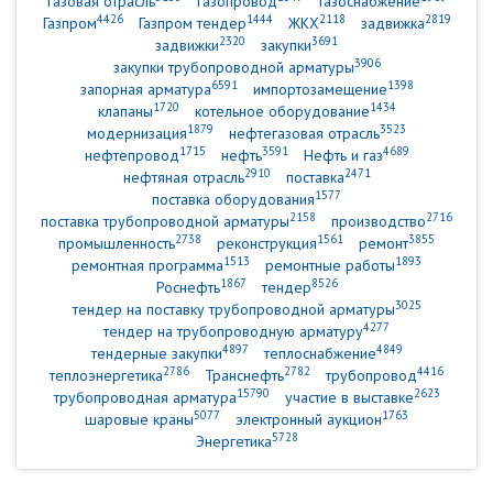
газовая отрасль
газопровод
Газоснабжение
4426
1444
2118
2819
Газпром
Газпром тендер
ЖКХ
задвижка
2320
3691
задвижки
закупки
3906
закупки трубопроводной арматуры
6591
1398
запорная арматура
импортозамещение
1720
1434
клапаны
котельное оборудование
1879
3523
модернизация
нефтегазовая отрасль
1715
3591
4689
нефтепровод
нефть
Нефть и газ
2910
2471
нефтяная отрасль
поставка
1577
поставка оборудования
2158
2716
поставка трубопроводной арматуры
производство
2738
1561
3855
промышленность
реконструкция
ремонт
1513
1893
ремонтная программа
ремонтные работы
1867
8526
Роснефть
тендер
3025
тендер на поставку трубопроводной арматуры
4277
тендер на трубопроводную арматуру
4897
4849
тендерные закупки
теплоснабжение
2786
2782
4416
теплоэнергетика
Транснефть
трубопровод
15790
2623
трубопроводная арматура
участие в выставке
5077
1763
шаровые краны
электронный аукцион
5728
Энергетика