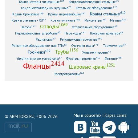
203
63
Компенсаторы сильфонные
Конденсатоотводчики стальные
70
220
Конденсатоотводчики чугунные
Котельное оборудование
610
Краны стальные
149
181
Краны бронзовые
Краны нержавеющие
87
149
88
433
Краны стальные - ХЛ
Краны чугунные
Манометры
Метизы
1069
Отводы
247
96
Насосы
Отопительное оборудование
46
441
48
Переключающие устройства
Переходы
Пожарная арматура
33
369
Радиаторы
Регулирующая арматура
53
176
57
Ремонтное оборудование для ТПА
Счетчики воды
Термометры
1156
Трубы
492
Тройники
72
Указатели уровня
67
410
206
Уплотнительные материалы
Фильтры, грязевики
Фитинги
2414
Фланцы
1251
Шаровые краны
261
Электроприводы
Мы в соцсетях |
Карта сайта
© ARMTORG.RU, 2006-2026