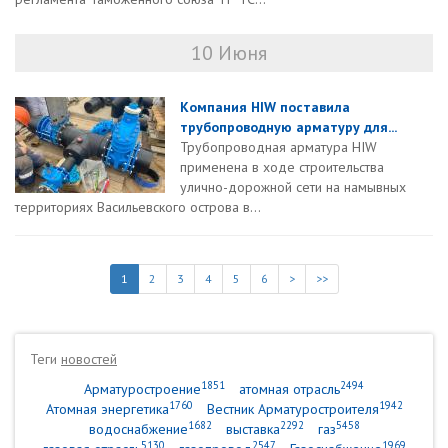
10 Июня
Компания HIW поставила
трубопроводную арматуру для...
Трубопроводная арматура HIW
применена в ходе строительства
улично-дорожной сети на намывных
территориях Васильевского острова в...
1
2
3
4
5
6
>
>>
Теги
новостей
1851
2494
Арматуростроение
атомная отрасль
1760
1942
Атомная энергетика
Вестник Арматуростроителя
1682
2292
5458
водоснабжение
выставка
газ
5130
2547
1969