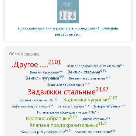
Приведенные в книге результаты исследований позволили
разработать р...
Облако
товаров
2101
.Другое ....
166
Блоки предохранительных клапанов
933
Вентили стальные
161
Вентили бронзовые
555
Вентили чугунные
146
Вентили энергетические
373
Задвижки нержавеющие
2167
Задвижки стальные
1107
Задвижки чугунные
371
Задвижки стальные - ХЛ
87
304
338
Задвижки энергетические
Затворы стальные
Затворы чугунные
119
Испытательное оборудование для ТПА
970
Клапана обратные
61
Клапана отсечные
1127
Клапана предохранительные
686
Клапана регулирующие
128
Клапана энергетические