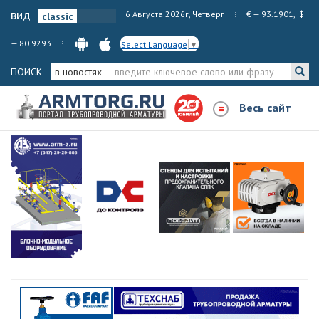
вид
6 Августа 2026г, Четверг
€ — 93.1901, $
— 80.9293
Select Language
▼
ПОИСК
в новостях
Весь сайт