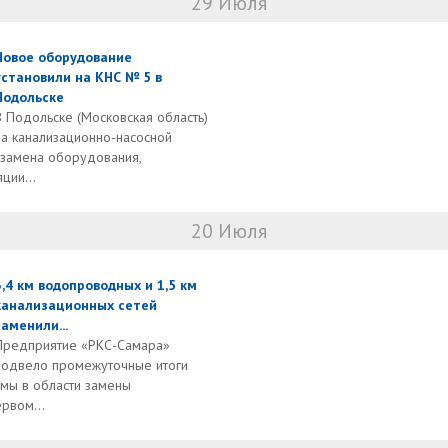
29 Июля
Новое оборудование
установили на КНС № 5 в
Подольске
В Подольске (Московская область)
на канализационно-насосной
 замена оборудования,
ции...
20 Июля
3,4 км водопроводных и 1,5 км
канализационных сетей
заменили...
Предприятие «РКС-Самара»
подвело промежуточные итоги
мы в области замены
ервом...