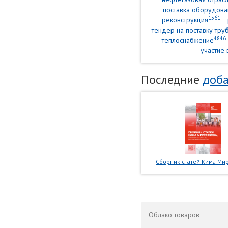
поставка оборудова
1561
реконструкция
тендер на поставку тр
4846
теплоснабжение
участие 
Последние
доба
Сборник статей Кима Мир
Облако
товаров