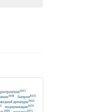
1942
уростроителя
1968
4425
жение
Газпром
3906
оводной арматуры
3
1879
модернизация
2909
2471
сль
поставка