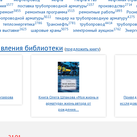
1577
2157
2714
ния
поставка трубопроводной арматуры
производство
3855
1513
1893
ремонт
ремонтная программа
ремонтные работы
Росн
3022
4275
убопроводной арматуры
тендер на трубопроводную арматуру
2786
2781
4414
теплоэнергетика
Транснефть
трубопровод
трубопров
2623
5075
1762
в выставке
шаровые краны
электронный аукцион
Энерг
вления библиотеки
(
предложить книгу
)
гаязова
Книга Олега Шпакова «Моя жизнь и
Приведе
арматура» жизнь автора от
исследова
рождения...