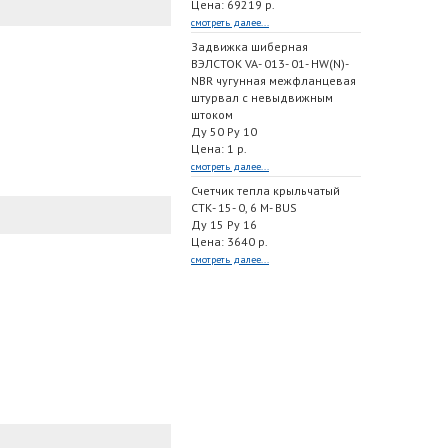
Цена: 69219 р.
смотреть далее...
Задвижка шиберная
ВЭЛСТОК VA- 013- 01- HW(N)-
NBR чугунная межфланцевая
штурвал с невыдвижным
штоком
Ду 50 Ру 10
Цена: 1 р.
смотреть далее...
Счетчик тепла крыльчатый
СТК- 15- 0, 6 M- BUS
Ду 15 Ру 16
Цена: 3640 р.
смотреть далее...