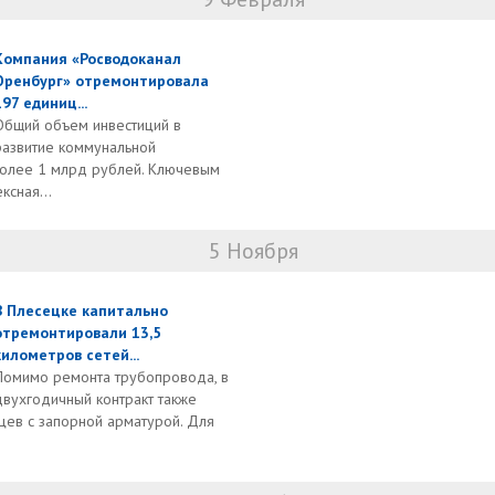
Компания «Росводоканал
Оренбург» отремонтировала
197 единиц...
Общий объем инвестиций в
развитие коммунальной
более 1 млрд рублей. Ключевым
ксная...
5 Ноября
В Плесецке капитально
отремонтировали 13,5
километров сетей...
Помимо ремонта трубопровода, в
двухгодичный контракт также
цев с запорной арматурой. Для