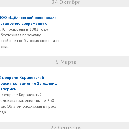
24 Октября
ООО «Щёлковский водоканал»
установило современную...
КНС построена в 1982 году
обеспечивая перекачку
хозяйственно-бытовых стоков для
ункта.
5 Марта
В феврале Королевский
водоканал заменил 12 единиц
запорной...
В феврале Королевский
водоканал заменил свыше 250
й. Об этом рассказали в пресс-
ода.
22 Сентября