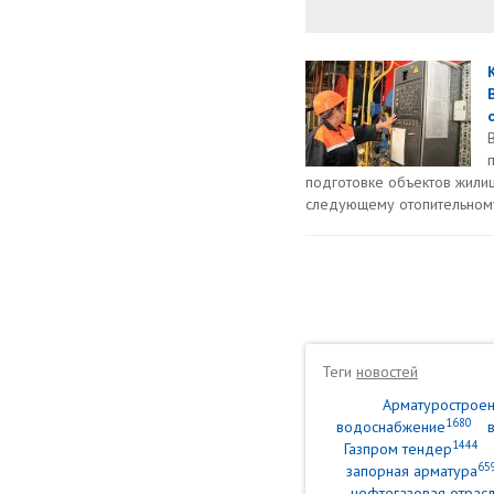
подготовке объектов жили
следующему отопительному 
Теги
новостей
Арматурострое
1680
водоснабжение
1444
Газпром тендер
65
запорная арматура
нефтегазовая отрасл