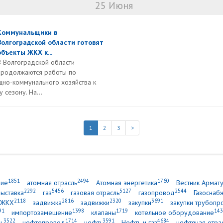
25 Июня
Коммунальщики в
Волгоградской области готовят
объекты ЖКХ к...
В Волгоградской области
продолжаются работы по
щно-коммунального хозяйства к
сезону. На...
1
2
3
>
1851
2494
1760
ние
атомная отрасль
Атомная энергетика
Вестник Армат
2292
5456
5127
2544
выставка
газ
газовая отрасль
газопровод
Газоснаб
2118
2816
2320
3691
ЖКХ
задвижка
задвижки
закупки
закупки трубопр
91
1398
1719
143
импортозамещение
клапаны
котельное оборудование
3522
1714
3591
4684
ь
нефтепровод
нефть
Нефть и газ
нефтяная отра