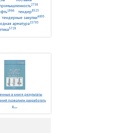
2738
промышленность
1866
8523
ефть
тендер
4895
тендерные закупки
15783
одная арматура
5728
етика
нные в книге результаты
ний позволили разработать
р...