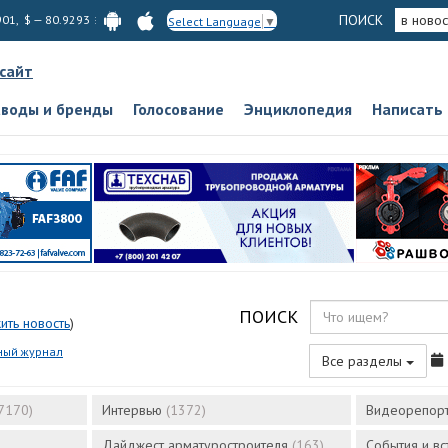
ПОИСК
в новос
901, $ — 80.9293
Select Language
▼
 сайт
аводы и бренды
Голосование
Энциклопедия
Написать
ПОИСК
ить новость
)
ный журнал
Все разделы
7170)
Интервью
(1372)
Видеорепор
Дайджест арматуростроителя
(163)
События и в