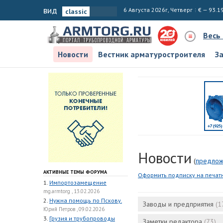
вид
6 Августа 2026г, Четверг
€ — 93.1
Весь
Новости
Вестник арматуростроителя
З
Новости
(
предлож
АКТИВНЫЕ ТЕМЫ ФОРУМА
Оформить подписку на печат
1.
Импортозамещение
mg.armtorg , 13.02.2026
2.
Нужна помощь по Пскову.
Заводы и предприятия
(1
Юрий Петров , 09.02.2026
3.
Грузия и трубопроводы
Заметки редактора
(73)