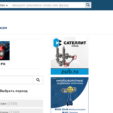
тях
 нам
Выбрать период
тажи
(1360)
стречи
(1260)