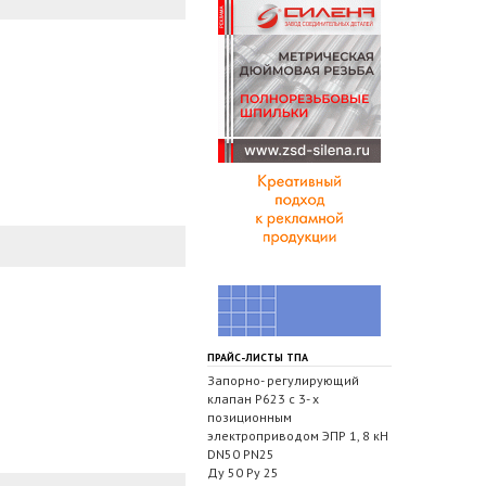
ПРАЙС-ЛИСТЫ ТПА
Запорно- регулирующий
клапан Р623 с 3- х
позиционным
электроприводом ЭПР 1, 8 кН
DN50 PN25
Ду 50 Ру 25