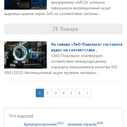
предприятии «АЛСО» успешно
завершился инспекционный аудит
шаровых кранов серии GAS на соответствие системы...
28 Января
На заводе «ЗиО-Подольск» состоялся
аудит на соответствие...
«ЗиО-Подольск» подтвердил
соответствие международному
стандарту менеджмента качества ISO
9001:2015. Инспекционный аудит провели эксперты...
1
2
3
4
5
6
>
Теги
новостей
1852
2494
Арматуростроение
атомная отрасль