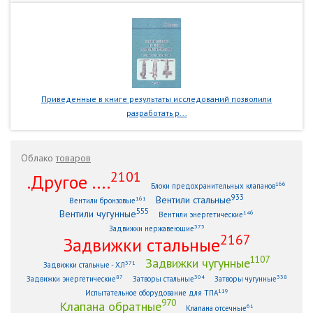
Приведенные в книге результаты исследований позволили
разработать р...
Облако
товаров
2101
.Другое ....
166
Блоки предохранительных клапанов
933
Вентили стальные
161
Вентили бронзовые
555
Вентили чугунные
146
Вентили энергетические
373
Задвижки нержавеющие
2167
Задвижки стальные
1107
Задвижки чугунные
371
Задвижки стальные - ХЛ
87
304
338
Задвижки энергетические
Затворы стальные
Затворы чугунные
119
Испытательное оборудование для ТПА
970
Клапана обратные
61
Клапана отсечные