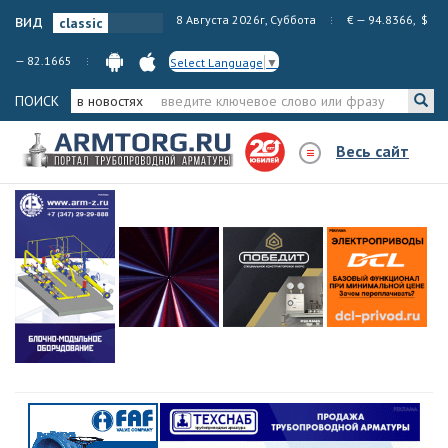
вид
8 Августа 2026г, Суббота
€ — 94.8366, $
— 82.1665
Select Language
▼
ПОИСК
в новостях
Весь сайт