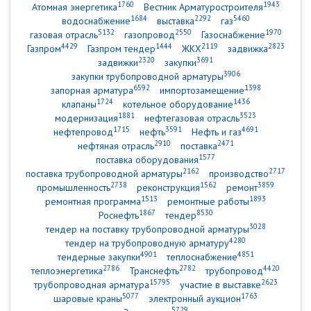
1760
1943
Атомная энергетика
Вестник Арматуростроителя
1684
2292
5460
водоснабжение
выставка
газ
5132
2550
1970
газовая отрасль
газопровод
Газоснабжение
4429
1444
2119
2823
Газпром
Газпром тендер
ЖКХ
задвижка
2320
3691
задвижки
закупки
3906
закупки трубопроводной арматуры
6592
1398
запорная арматура
импортозамещение
1724
1436
клапаны
котельное оборудование
1881
3523
модернизация
нефтегазовая отрасль
1715
3591
4691
нефтепровод
нефть
Нефть и газ
2910
2471
нефтяная отрасль
поставка
1577
поставка оборудования
2162
2717
поставка трубопроводной арматуры
производство
2738
1562
3859
промышленность
реконструкция
ремонт
1513
1893
ремонтная программа
ремонтные работы
1867
8530
Роснефть
тендер
3028
тендер на поставку трубопроводной арматуры
4280
тендер на трубопроводную арматуру
4901
4851
тендерные закупки
теплоснабжение
2786
2782
4420
теплоэнергетика
Транснефть
трубопровод
15795
2623
трубопроводная арматура
участие в выставке
5077
1763
шаровые краны
электронный аукцион
5729