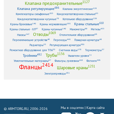
1127
Клапана предохранительные
686
Клапана регулирующие
128
Клапана энергетические
203
63
Компенсаторы сильфонные
Конденсатоотводчики стальные
70
220
Конденсатоотводчики чугунные
Котельное оборудование
610
Краны стальные
149
181
Краны бронзовые
Краны нержавеющие
87
149
88
433
Краны стальные - ХЛ
Краны чугунные
Манометры
Метизы
1069
Отводы
247
96
Насосы
Отопительное оборудование
46
441
48
Переключающие устройства
Переходы
Пожарная арматура
33
369
Радиаторы
Регулирующая арматура
53
176
57
Ремонтное оборудование для ТПА
Счетчики воды
Термометры
1156
Трубы
492
Тройники
72
Указатели уровня
67
410
206
Уплотнительные материалы
Фильтры, грязевики
Фитинги
2414
Фланцы
1251
Шаровые краны
261
Электроприводы
Мы в соцсетях |
Карта сайта
© ARMTORG.RU, 2006-2026