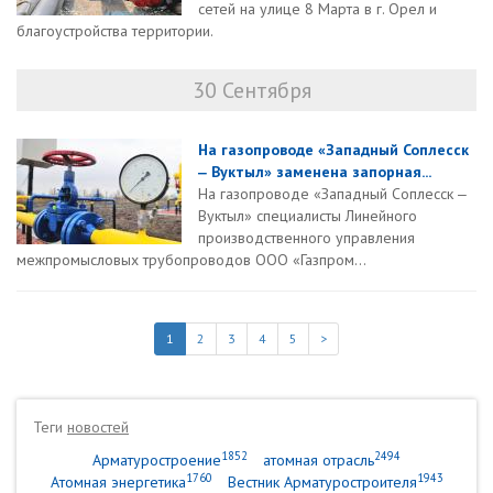
сетей на улице 8 Марта в г. Орел и
благоустройства территории.
30 Сентября
На газопроводе «Западный Соплесск
‒ Вуктыл» заменена запорная...
На газопроводе «Западный Соплесск ‒
Вуктыл» специалисты Линейного
производственного управления
межпромысловых трубопроводов ООО «Газпром...
1
2
3
4
5
>
Теги
новостей
1852
2494
Арматуростроение
атомная отрасль
1760
1943
Атомная энергетика
Вестник Арматуростроителя