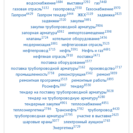
1684
2292
5460
водоснабжение
выставка
газ
5132
2550
1970
газовая отрасль
газопровод
Газоснабжение
4429
1444
2119
2823
Газпром
Газпром тендер
ЖКХ
задвижка
2320
3691
задвижки
закупки
3906
закупки трубопроводной арматуры
6592
1398
запорная арматура
импортозамещение
1724
1436
клапаны
котельное оборудование
1881
3523
модернизация
нефтегазовая отрасль
1715
3591
4691
нефтепровод
нефть
Нефть и газ
2910
2471
нефтяная отрасль
поставка
1577
поставка оборудования
2162
2717
поставка трубопроводной арматуры
производство
2738
1562
3859
промышленность
реконструкция
ремонт
1513
1893
ремонтная программа
ремонтные работы
1867
8530
Роснефть
тендер
3028
тендер на поставку трубопроводной арматуры
4280
тендер на трубопроводную арматуру
4901
4851
тендерные закупки
теплоснабжение
2786
2782
4420
теплоэнергетика
Транснефть
трубопровод
15795
2623
трубопроводная арматура
участие в выставке
5077
1763
шаровые краны
электронный аукцион
5729
Энергетика