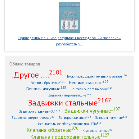
Приведенные в книге результаты исследований позволили
разработать р...
Облако
товаров
2101
.Другое ....
166
Блоки предохранительных клапанов
933
Вентили стальные
161
Вентили бронзовые
555
Вентили чугунные
146
Вентили энергетические
373
Задвижки нержавеющие
2167
Задвижки стальные
1107
Задвижки чугунные
371
Задвижки стальные - ХЛ
87
304
338
Задвижки энергетические
Затворы стальные
Затворы чугунные
119
Испытательное оборудование для ТПА
970
Клапана обратные
61
Клапана отсечные
1127
Клапана предохранительные