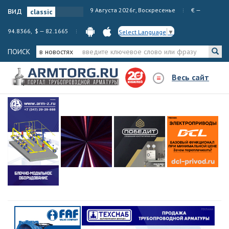
вид
9 Августа 2026г, Воскресенье
€ —
94.8366, $ — 82.1665
Select Language
▼
ПОИСК
в новостях
Весь сайт