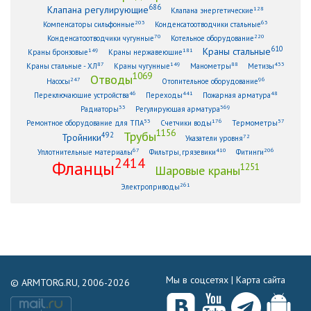
686
Клапана регулирующие
128
Клапана энергетические
203
63
Компенсаторы сильфонные
Конденсатоотводчики стальные
70
220
Конденсатоотводчики чугунные
Котельное оборудование
610
Краны стальные
149
181
Краны бронзовые
Краны нержавеющие
87
149
88
433
Краны стальные - ХЛ
Краны чугунные
Манометры
Метизы
1069
Отводы
247
96
Насосы
Отопительное оборудование
46
441
48
Переключающие устройства
Переходы
Пожарная арматура
33
369
Радиаторы
Регулирующая арматура
53
176
57
Ремонтное оборудование для ТПА
Счетчики воды
Термометры
1156
Трубы
492
Тройники
72
Указатели уровня
67
410
206
Уплотнительные материалы
Фильтры, грязевики
Фитинги
2414
Фланцы
1251
Шаровые краны
261
Электроприводы
Мы в соцсетях |
Карта сайта
© ARMTORG.RU, 2006-2026