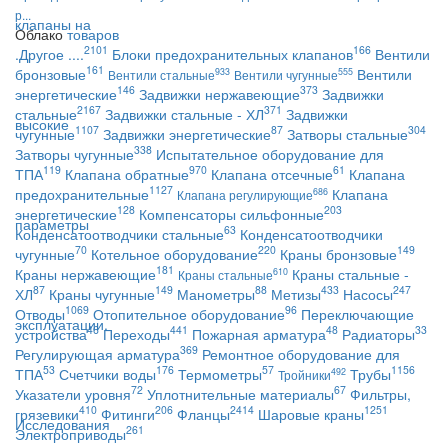
р...
Облако
товаров
2101
166
.Другое ....
Блоки предохранительных клапанов
Вентили
161
бронзовые
Вентили
933
555
Вентили стальные
Вентили чугунные
146
373
энергетические
Задвижки нержавеющие
Задвижки
2167
371
стальные
Задвижки стальные - ХЛ
Задвижки
1107
87
304
чугунные
Задвижки энергетические
Затворы стальные
338
Затворы чугунные
Испытательное оборудование для
119
970
61
ТПА
Клапана обратные
Клапана отсечные
Клапана
1127
предохранительные
Клапана
686
Клапана регулирующие
128
203
энергетические
Компенсаторы сильфонные
63
Конденсатоотводчики стальные
Конденсатоотводчики
70
220
149
чугунные
Котельное оборудование
Краны бронзовые
181
Краны нержавеющие
Краны стальные -
610
Краны стальные
87
149
88
433
247
ХЛ
Краны чугунные
Манометры
Метизы
Насосы
1069
96
Отводы
Отопительное оборудование
Переключающие
46
441
48
33
устройства
Переходы
Пожарная арматура
Радиаторы
369
Регулирующая арматура
Ремонтное оборудование для
53
176
57
1156
ТПА
Счетчики воды
Термометры
Трубы
492
Тройники
72
67
Указатели уровня
Уплотнительные материалы
Фильтры,
410
206
2414
1251
грязевики
Фитинги
Фланцы
Шаровые краны
261
Электроприводы