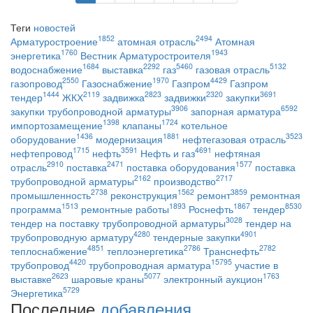
Теги
новостей
1852
2494
Арматуростроение
атомная отрасль
Атомная
1760
1943
энергетика
Вестник Арматуростроителя
1684
2292
5460
5132
водоснабжение
выставка
газ
газовая отрасль
2550
1970
4429
газопровод
Газоснабжение
Газпром
Газпром
1444
2119
2823
2320
3691
тендер
ЖКХ
задвижка
задвижки
закупки
3906
6592
закупки трубопроводной арматуры
запорная арматура
1398
1724
импортозамещение
клапаны
котельное
1436
1881
3523
оборудование
модернизация
нефтегазовая отрасль
1715
3591
4691
нефтепровод
нефть
Нефть и газ
нефтяная
2910
2471
1577
отрасль
поставка
поставка оборудования
поставка
2162
2717
трубопроводной арматуры
производство
2738
1562
3859
промышленность
реконструкция
ремонт
ремонтная
1513
1893
1867
8530
программа
ремонтные работы
Роснефть
тендер
3028
тендер на поставку трубопроводной арматуры
тендер на
4280
4901
трубопроводную арматуру
тендерные закупки
4851
2786
2782
теплоснабжение
теплоэнергетика
Транснефть
4420
15795
трубопровод
трубопроводная арматура
участие в
2623
5077
1763
выставке
шаровые краны
электронный аукцион
5729
Энергетика
Последние
добавления