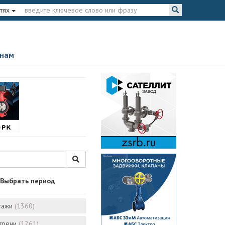
тях
 нам
Выбрать период
тажи
(1360)
стречи
(1261)