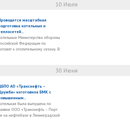
10 Июля
Проводится масштабная
подготовка котельных и
теплосетей...
Котельные Министерства обороны
Российской Федерации по
товят к отопительному сезону. В
30 Июня
ЦБПО АО «Транснефть –
Дружба» изготовила БМК с
повышенным...
Котельная была выпущена по
заявке ООО «Транснефть – Порт
ее на нефтебазе в Ленинградской