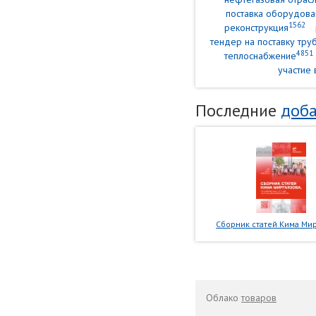
поставка оборудова
1562
реконструкция
тендер на поставку тр
4851
теплоснабжение
участие 
Последние
доба
Сборник статей Кима Мир
Облако
товаров