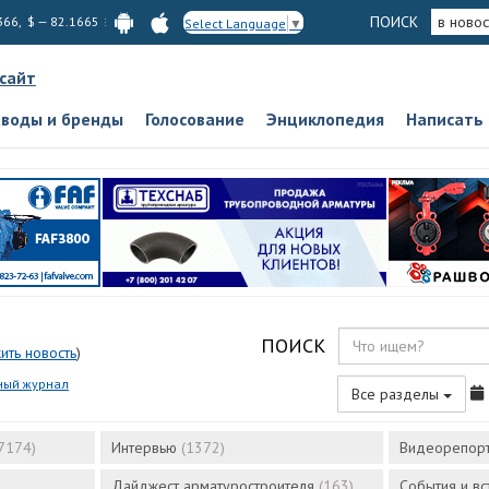
ПОИСК
в новос
366, $ — 82.1665
Select Language
▼
 сайт
аводы и бренды
Голосование
Энциклопедия
Написать
ПОИСК
ить новость
)
ный журнал
Все разделы
7174)
Интервью
(1372)
Видеорепор
Дайджест арматуростроителя
(163)
События и в