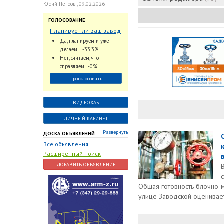
Юрий Петров , 09.02.2026
ГОЛОСОВАНИЕ
Планирует ли ваш завод
использовать
Да, планируем и уже
промышленный
делаем ...-33.3%
интеллект и цифровые
Нет, считаем, что
заказы для ускорения
справляем...-0%
обработки заказов и
Проголосовать
оперативной отгрузки
продукции конечному
потребителю?
ВИДЕОХАБ
ЛИЧНЫЙ КАБИНЕТ
Развернуть
ДОСКА ОБЪЯВЛЕНИЙ
Все объявления
Расширенный поиск
ДОБАВИТЬ ОБЪЯВЛЕНИЕ
Общая готовность блочно-
улице Заводской оцениваетс