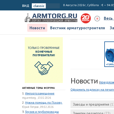
вид
8 Августа 2026г, Суббота
€ — 94.8
Весь
Новости
Вестник арматуростроителя
З
Новости
(
предлож
АКТИВНЫЕ ТЕМЫ ФОРУМА
Оформить подписку на печат
1.
Импортозамещение
mg.armtorg , 13.02.2026
2.
Нужна помощь по Пскову.
Заводы и предприятия
(1
Юрий Петров , 09.02.2026
3.
Грузия и трубопроводы
Заметки редактора
(73)