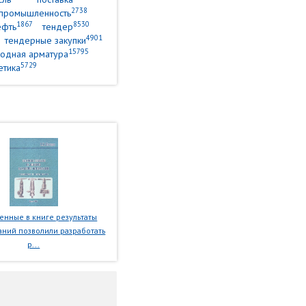
2738
промышленность
1867
8530
ефть
тендер
4901
тендерные закупки
15795
одная арматура
5729
етика
нные в книге результаты
ний позволили разработать
р...