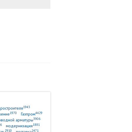
1943
уростроителя
1970
4429
жение
Газпром
3906
оводной арматуры
6
1881
модернизация
2910
2471
сль
поставка