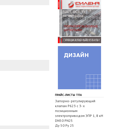
ПРАЙС-ЛИСТЫ ТПА
Запорно- регулирующий
клапан Р623 с 3- х
позиционным
электроприводом ЭПР 1, 8 кН
DN50 PN25
Ду 50 Ру 25