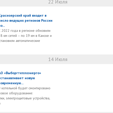
22 Июля
Красноярский край входит в
число ведущих регионов России
о...
С 2022 года в регионе обновили
38 км сетей – по 19 км в Канске и
становили автоматические
14 Июля
АО «Выборгтеплоэнерго»
устанавливает новую
современную...
В котельной будет смонтировано
новое оборудование:
ки, электрощитовые устройства,
а