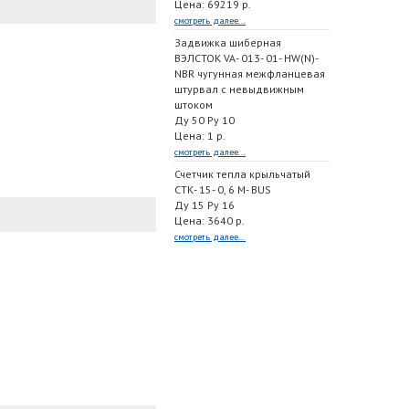
Цена: 69219 р.
смотреть далее...
Задвижка шиберная
ВЭЛСТОК VA- 013- 01- HW(N)-
NBR чугунная межфланцевая
штурвал с невыдвижным
штоком
Ду 50 Ру 10
Цена: 1 р.
смотреть далее...
Счетчик тепла крыльчатый
СТК- 15- 0, 6 M- BUS
Ду 15 Ру 16
Цена: 3640 р.
смотреть далее...