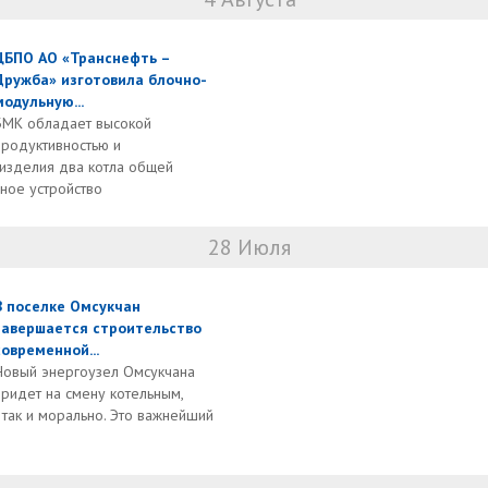
ЦБПО АО «Транснефть –
Дружба» изготовила блочно-
модульную...
БМК обладает высокой
продуктивностью и
 изделия два котла общей
ное устройство
28 Июля
В поселке Омсукчан
завершается строительство
современной...
Новый энергоузел Омсукчана
придет на смену котельным,
 так и морально. Это важнейший