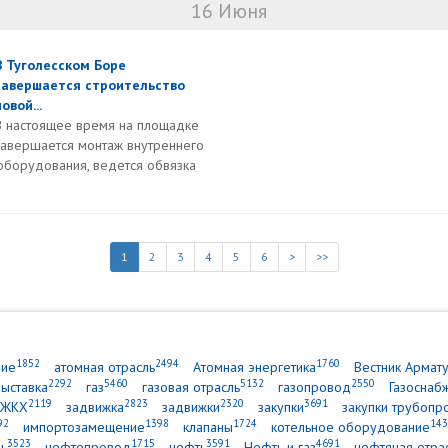
16 Июня
В Туголесском Боре
завершается строительство
овой...
В настоящее время на площадке
завершается монтаж внутреннего
оборудования, ведется обвязка
1
2
3
4
5
6
>
>>
1852
2494
1760
ние
атомная отрасль
Атомная энергетика
Вестник Армат
2292
5460
5132
2550
выставка
газ
газовая отрасль
газопровод
Газоснаб
2119
2823
2320
3691
ЖКХ
задвижка
задвижки
закупки
закупки трубопр
92
1398
1724
143
импортозамещение
клапаны
котельное оборудование
3523
1715
3591
4691
ь
нефтепровод
нефть
Нефть и газ
нефтяная отра