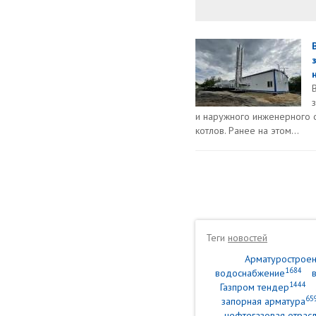
н
и наружного инженерного 
котлов. Ранее на этом...
Теги
новостей
Арматурострое
1684
водоснабжение
1444
Газпром тендер
65
запорная арматура
нефтегазовая отрасл