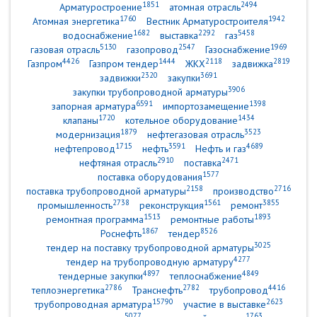
1851
2494
Арматуростроение
атомная отрасль
1760
1942
Атомная энергетика
Вестник Арматуростроителя
1682
2292
5458
водоснабжение
выставка
газ
5130
2547
1969
газовая отрасль
газопровод
Газоснабжение
4426
1444
2118
2819
Газпром
Газпром тендер
ЖКХ
задвижка
2320
3691
задвижки
закупки
3906
закупки трубопроводной арматуры
6591
1398
запорная арматура
импортозамещение
1720
1434
клапаны
котельное оборудование
1879
3523
модернизация
нефтегазовая отрасль
1715
3591
4689
нефтепровод
нефть
Нефть и газ
2910
2471
нефтяная отрасль
поставка
1577
поставка оборудования
2158
2716
поставка трубопроводной арматуры
производство
2738
1561
3855
промышленность
реконструкция
ремонт
1513
1893
ремонтная программа
ремонтные работы
1867
8526
Роснефть
тендер
3025
тендер на поставку трубопроводной арматуры
4277
тендер на трубопроводную арматуру
4897
4849
тендерные закупки
теплоснабжение
2786
2782
4416
теплоэнергетика
Транснефть
трубопровод
15790
2623
трубопроводная арматура
участие в выставке
5077
1763