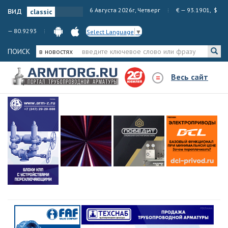
вид
6 Августа 2026г, Четверг
€ — 93.1901, $
— 80.9293
Select Language
▼
ПОИСК
в новостях
Весь сайт