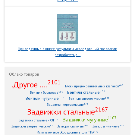
Приведенные в книге результаты исследований позволили
разработать р...
Облако
товаров
2101
.Другое ....
166
Блоки предохранительных клапанов
933
Вентили стальные
161
Вентили бронзовые
555
Вентили чугунные
146
Вентили энергетические
373
Задвижки нержавеющие
2167
Задвижки стальные
1107
Задвижки чугунные
371
Задвижки стальные - ХЛ
87
304
338
Задвижки энергетические
Затворы стальные
Затворы чугунные
119
Испытательное оборудование для ТПА