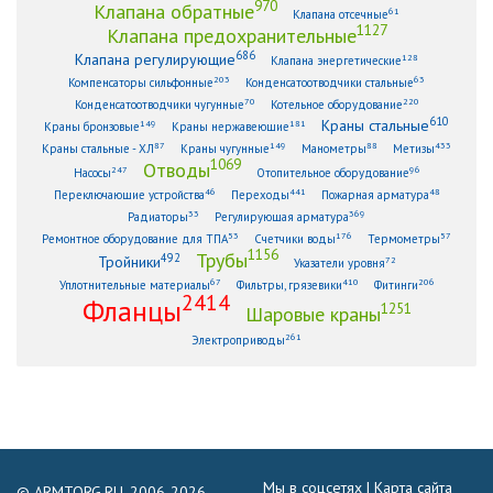
970
Клапана обратные
61
Клапана отсечные
1127
Клапана предохранительные
686
Клапана регулирующие
128
Клапана энергетические
203
63
Компенсаторы сильфонные
Конденсатоотводчики стальные
70
220
Конденсатоотводчики чугунные
Котельное оборудование
610
Краны стальные
149
181
Краны бронзовые
Краны нержавеющие
87
149
88
433
Краны стальные - ХЛ
Краны чугунные
Манометры
Метизы
1069
Отводы
247
96
Насосы
Отопительное оборудование
46
441
48
Переключающие устройства
Переходы
Пожарная арматура
33
369
Радиаторы
Регулирующая арматура
53
176
57
Ремонтное оборудование для ТПА
Счетчики воды
Термометры
1156
Трубы
492
Тройники
72
Указатели уровня
67
410
206
Уплотнительные материалы
Фильтры, грязевики
Фитинги
2414
Фланцы
1251
Шаровые краны
261
Электроприводы
Мы в соцсетях |
Карта сайта
© ARMTORG.RU, 2006-2026