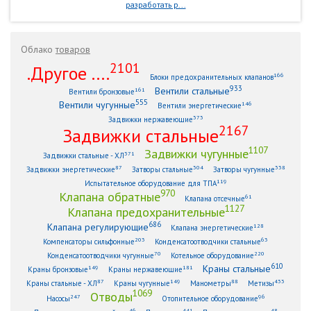
разработать р...
Облако
товаров
2101
.Другое ....
166
Блоки предохранительных клапанов
933
Вентили стальные
161
Вентили бронзовые
555
Вентили чугунные
146
Вентили энергетические
373
Задвижки нержавеющие
2167
Задвижки стальные
1107
Задвижки чугунные
371
Задвижки стальные - ХЛ
87
304
338
Задвижки энергетические
Затворы стальные
Затворы чугунные
119
Испытательное оборудование для ТПА
970
Клапана обратные
61
Клапана отсечные
1127
Клапана предохранительные
686
Клапана регулирующие
128
Клапана энергетические
203
63
Компенсаторы сильфонные
Конденсатоотводчики стальные
70
220
Конденсатоотводчики чугунные
Котельное оборудование
610
Краны стальные
149
181
Краны бронзовые
Краны нержавеющие
87
149
88
433
Краны стальные - ХЛ
Краны чугунные
Манометры
Метизы
1069
Отводы
247
96
Насосы
Отопительное оборудование
46
441
48