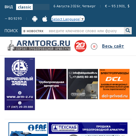
вид
6 Августа 2026г, Четверг
€ — 93.1901, $
— 80.9293
Select Language
▼
ПОИСК
в новостях
Весь сайт