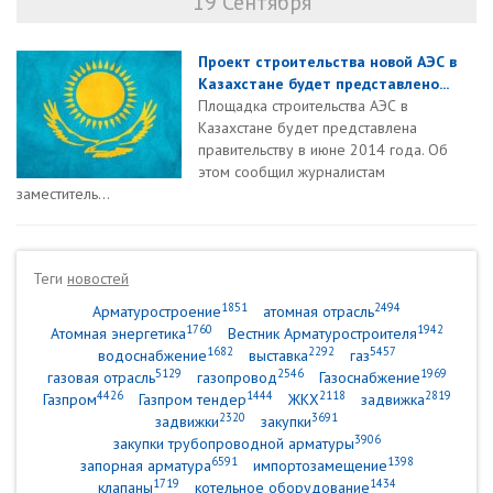
19 Сентября
Проект строительства новой АЭС в
Казахстане будет представлено...
Площадка строительства АЭС в
Казахстане будет представлена
правительству в июне 2014 года. Об
этом сообщил журналистам
заместитель...
Теги
новостей
1851
2494
Арматуростроение
атомная отрасль
1760
1942
Атомная энергетика
Вестник Арматуростроителя
1682
2292
5457
водоснабжение
выставка
газ
5129
2546
1969
газовая отрасль
газопровод
Газоснабжение
4426
1444
2118
2819
Газпром
Газпром тендер
ЖКХ
задвижка
2320
3691
задвижки
закупки
3906
закупки трубопроводной арматуры
6591
1398
запорная арматура
импортозамещение
1719
1434
клапаны
котельное оборудование