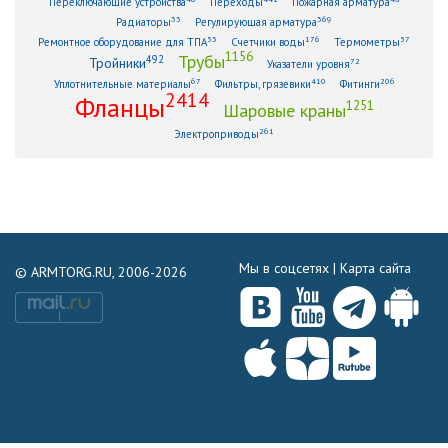
Переключающие устройства
Переходы
Пожарная арматура
33
369
Радиаторы
Регулирующая арматура
53
176
57
Ремонтное оборудование для ТПА
Счетчики воды
Термометры
1156
Трубы
492
Тройники
72
Указатели уровня
67
410
206
Уплотнительные материалы
Фильтры, грязевики
Фитинги
2414
Фланцы
1251
Шаровые краны
261
Электроприводы
Мы в соцсетях |
Карта сайта
© ARMTORG.RU, 2006-2026