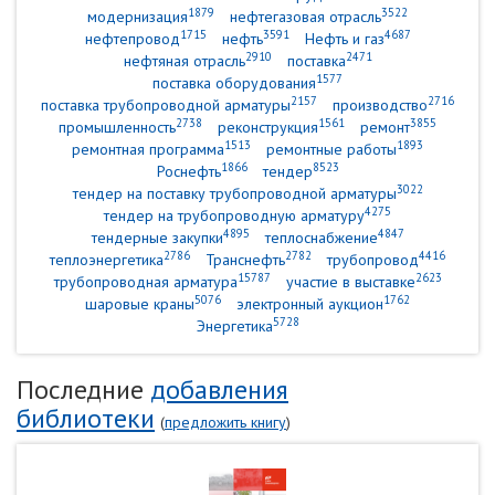
1879
3522
модернизация
нефтегазовая отрасль
1715
3591
4687
нефтепровод
нефть
Нефть и газ
2910
2471
нефтяная отрасль
поставка
1577
поставка оборудования
2157
2716
поставка трубопроводной арматуры
производство
2738
1561
3855
промышленность
реконструкция
ремонт
1513
1893
ремонтная программа
ремонтные работы
1866
8523
Роснефть
тендер
3022
тендер на поставку трубопроводной арматуры
4275
тендер на трубопроводную арматуру
4895
4847
тендерные закупки
теплоснабжение
2786
2782
4416
теплоэнергетика
Транснефть
трубопровод
15787
2623
трубопроводная арматура
участие в выставке
5076
1762
шаровые краны
электронный аукцион
5728
Энергетика
Последние
добавления
библиотеки
(
предложить книгу
)