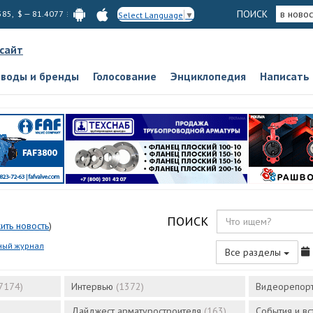
ПОИСК
в новос
585, $ — 81.4077
Select Language
▼
 сайт
аводы и бренды
Голосование
Энциклопедия
Написать
ПОИСК
ить новость
)
ный журнал
Все разделы
7174)
Интервью
(1372)
Видеорепор
Дайджест арматуростроителя
(163)
События и в