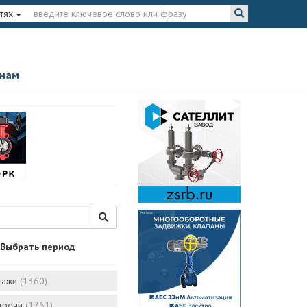
тях
 нам
Выбрать период
тажи
(1360)
стречи
(1261)