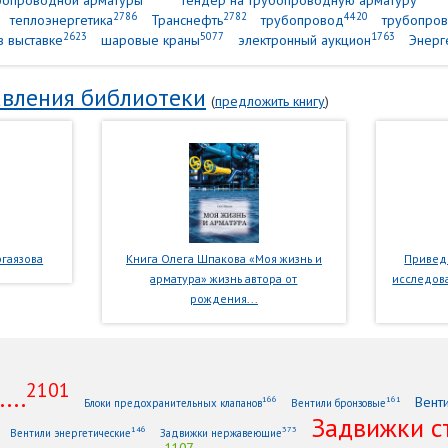
убопроводной арматуры
тендер на трубопроводную арматуру
2786
2782
4420
теплоэнергетика
Транснефть
трубопровод
трубопров
2623
5077
1763
в выставке
шаровые краны
электронный аукцион
Энерг
вления библиотеки
(
предложить книгу
)
гаязова
Книга Олега Шпакова «Моя жизнь и
Приведе
арматура» жизнь автора от
исследова
рождения...
2101
...
Вент
166
161
Блоки предохранительных клапанов
Вентили бронзовые
Задвижки с
146
373
Вентили энергетические
Задвижки нержавеющие
1107