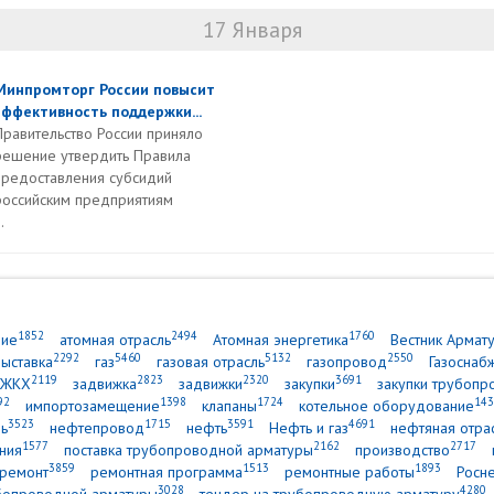
17 Января
Минпромторг России повысит
эффективность поддержки...
Правительство России приняло
решение утвердить Правила
предоставления субсидий
российским предприятиям
.
1852
2494
1760
ние
атомная отрасль
Атомная энергетика
Вестник Армат
2292
5460
5132
2550
выставка
газ
газовая отрасль
газопровод
Газоснаб
2119
2823
2320
3691
ЖКХ
задвижка
задвижки
закупки
закупки трубопр
92
1398
1724
143
импортозамещение
клапаны
котельное оборудование
3523
1715
3591
4691
ь
нефтепровод
нефть
Нефть и газ
нефтяная отра
1577
2162
2717
ния
поставка трубопроводной арматуры
производство
3859
1513
1893
ремонт
ремонтная программа
ремонтные работы
Росн
3028
4280