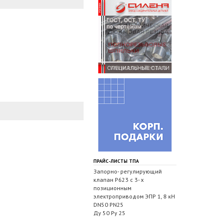
ПРАЙС-ЛИСТЫ ТПА
Запорно- регулирующий
клапан Р623 с 3- х
позиционным
электроприводом ЭПР 1, 8 кН
DN50 PN25
Ду 50 Ру 25