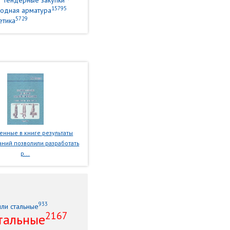
тендерные закупки
15795
одная арматура
5729
етика
нные в книге результаты
ний позволили разработать
р...
933
или стальные
2167
тальные