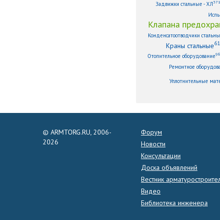
37
Задвижки стальные - ХЛ
Испы
Клапана предохра
Конденсатоотводчики стальн
61
Краны стальные
9
Отопительное оборудование
Ремонтное оборудов
Уплотнительные мат
© ARMTORG.RU, 2006-
Форум
2026
Новости
Консультации
Доска объявлений
Вестник арматуростроите
Видео
Библиотека инженера