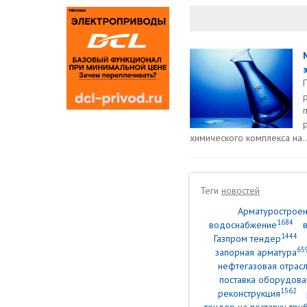
химического комплекса на..
Теги
новостей
Арматурострое
1684
водоснабжение
1444
Газпром тендер
65
запорная арматура
нефтегазовая отрасл
поставка оборудова
1562
реконструкция