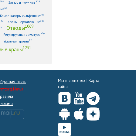
304
338
Затворы чугунные
61
ные
203
Компенсаторы сильфонные
149
181
Краны нержавеющие
1069
Отводы
47
369
Регулирующая арматура
72
Указатели уровня
1251
ые краны
Мы в соцсетях |
Карта
братная связь
сайта
rmtorg.News
равила
еклама