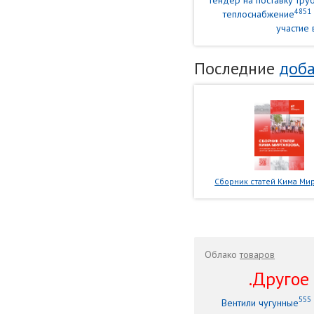
тендер на поставку тр
4851
теплоснабжение
участие 
Последние
доба
Сборник статей Кима Мир
Облако
товаров
.Другое .
555
Вентили чугунные