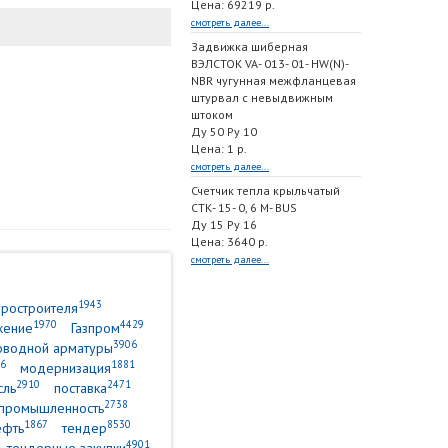
Цена: 69219 р.
смотреть далее...
Задвижка шиберная
ВЭЛСТОК VA- 013- 01- HW(N)-
NBR чугунная межфланцевая
штурвал с невыдвижным
штоком
Ду 50 Ру 10
Цена: 1 р.
смотреть далее...
Счетчик тепла крыльчатый
СТК- 15- 0, 6 M- BUS
Ду 15 Ру 16
Цена: 3640 р.
смотреть далее...
1943
уростроителя
1970
4429
жение
Газпром
3906
оводной арматуры
6
1881
модернизация
2910
2471
сль
поставка
2738
промышленность
1867
8530
ефть
тендер
4901