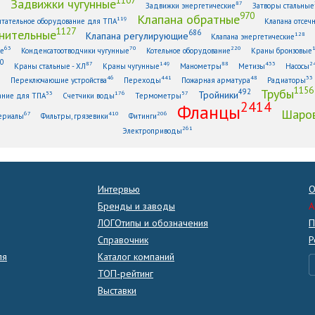
Задвижки чугунные
1
87
Задвижки энергетические
Затворы стальные
970
Клапана обратные
119
тательное оборудование для ТПА
Клапана отсеч
1127
нительные
686
Клапана регулирующие
128
Клапана энергетические
63
70
220
ые
Конденсатоотводчики чугунные
Котельное оборудование
Краны бронзовые
0
87
149
88
433
2
Краны стальные - ХЛ
Краны чугунные
Манометры
Метизы
Насосы
6
46
441
48
33
Переключающие устройства
Переходы
Пожарная арматура
Радиаторы
1156
Трубы
492
Тройники
53
176
57
ание для ТПА
Счетчики воды
Термометры
2414
Фланцы
Шаров
67
410
206
ериалы
Фильтры, грязевики
Фитинги
261
Электроприводы
Интервью
О
Бренды и заводы
A
ЛОГОтипы и обозначения
П
Справочник
Р
ля
Каталог компаний
ТОП-рейтинг
Выставки