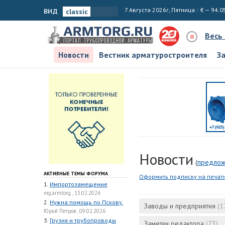
вид
7 Августа 2026г, Пятница
€ — 94.0
Весь
Новости
Вестник арматуростроителя
З
Новости
(
предлож
АКТИВНЫЕ ТЕМЫ ФОРУМА
Оформить подписку на печат
1.
Импортозамещение
mg.armtorg , 13.02.2026
2.
Нужна помощь по Пскову.
Заводы и предприятия
(1
Юрий Петров , 09.02.2026
3.
Грузия и трубопроводы
Заметки редактора
(73)