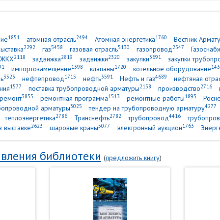
1851
2494
1760
ние
атомная отрасль
Атомная энергетика
Вестник Армат
2292
5458
5130
2547
выставка
газ
газовая отрасль
газопровод
Газоснаб
2118
2819
2320
3691
ЖКХ
задвижка
задвижки
закупки
закупки трубопр
91
1398
1720
143
импортозамещение
клапаны
котельное оборудование
3523
1715
3591
4689
ь
нефтепровод
нефть
Нефть и газ
нефтяная отра
1577
2158
2716
ния
поставка трубопроводной арматуры
производство
3855
1513
1893
ремонт
ремонтная программа
ремонтные работы
Росн
3025
4277
убопроводной арматуры
тендер на трубопроводную арматуру
2786
2782
4416
теплоэнергетика
Транснефть
трубопровод
трубопров
2623
5077
1763
в выставке
шаровые краны
электронный аукцион
Энерг
вления библиотеки
(
предложить книгу
)