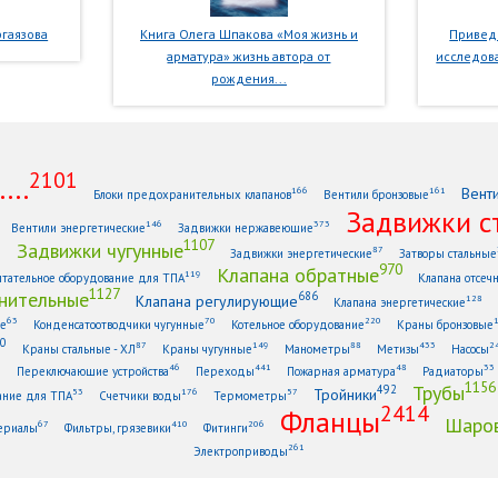
гаязова
Книга Олега Шпакова «Моя жизнь и
Приведе
арматура» жизнь автора от
исследова
рождения...
2101
...
Вент
166
161
Блоки предохранительных клапанов
Вентили бронзовые
Задвижки с
146
373
Вентили энергетические
Задвижки нержавеющие
1107
Задвижки чугунные
1
87
Задвижки энергетические
Затворы стальные
970
Клапана обратные
119
тательное оборудование для ТПА
Клапана отсеч
1127
нительные
686
Клапана регулирующие
128
Клапана энергетические
63
70
220
ые
Конденсатоотводчики чугунные
Котельное оборудование
Краны бронзовые
0
87
149
88
433
2
Краны стальные - ХЛ
Краны чугунные
Манометры
Метизы
Насосы
6
46
441
48
33
Переключающие устройства
Переходы
Пожарная арматура
Радиаторы
1156
Трубы
492
Тройники
53
176
57
ание для ТПА
Счетчики воды
Термометры
2414
Фланцы
Шаров
67
410
206
ериалы
Фильтры, грязевики
Фитинги
261
Электроприводы