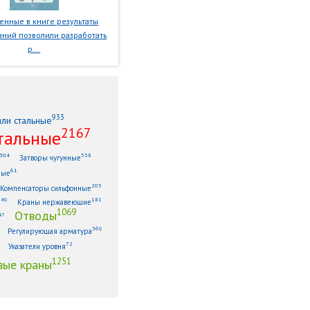
нные в книге результаты
ний позволили разработать
р...
933
или стальные
2167
тальные
304
338
Затворы чугунные
61
ные
203
Компенсаторы сильфонные
149
181
Краны нержавеющие
1069
Отводы
47
369
Регулирующая арматура
72
Указатели уровня
1251
ые краны