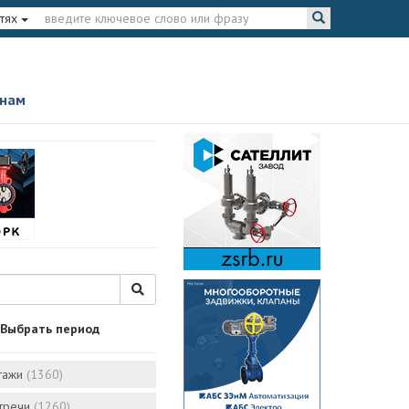
тях
 нам
Выбрать период
тажи
(1360)
стречи
(1260)