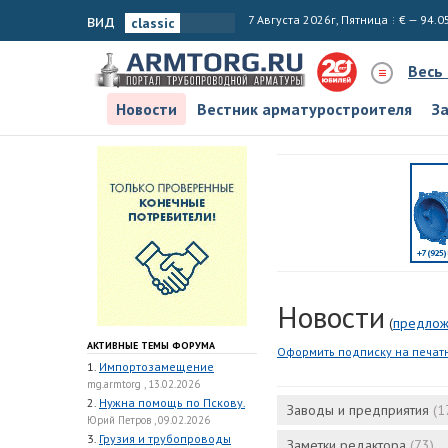
вид
7 Августа 2026г, Пятница
€ — 94.0
Весь
Новости
Вестник арматуростроителя
З
Новости
(
предлож
АКТИВНЫЕ ТЕМЫ ФОРУМА
Оформить подписку на печат
1.
Импортозамещение
mg.armtorg , 13.02.2026
2.
Нужна помощь по Пскову.
Заводы и предприятия
(1
Юрий Петров , 09.02.2026
3.
Грузия и трубопроводы
Заметки редактора
(73)