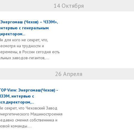
14 Октября
«Энергомаш (Чехов) – ЧЗЭМ»,
интервью с генеральным
директором...
Ни для кого не секрет, что,
несмотря на трудности и
перемены, в России сегодня есть
ьных заводов-гигантов,...
26 Апреля
TOP View: Энергомаш(Чехов) -
ЧЗЭМ, интервью с
исп.директором,...
Не секрет, что Чеховский Завод
Энергетического Машиностроения
недавно сменил собственника и
овой команды....