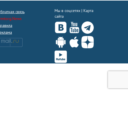
Мы в соцсетях |
Карта
братная связь
сайта
rmtorg.News
равила
еклама