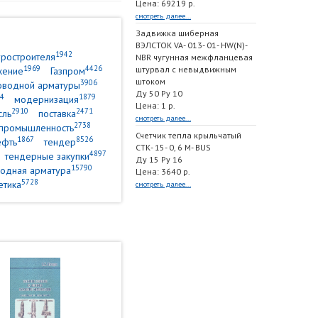
Цена: 69219 р.
смотреть далее...
Задвижка шиберная
ВЭЛСТОК VA- 013- 01- HW(N)-
1942
уростроителя
NBR чугунная межфланцевая
1969
4426
штурвал с невыдвижным
жение
Газпром
штоком
3906
оводной арматуры
Ду 50 Ру 10
4
1879
модернизация
Цена: 1 р.
2910
2471
сль
поставка
смотреть далее...
2738
промышленность
Счетчик тепла крыльчатый
1867
8526
ефть
тендер
СТК- 15- 0, 6 M- BUS
4897
тендерные закупки
Ду 15 Ру 16
15790
одная арматура
Цена: 3640 р.
5728
етика
смотреть далее...