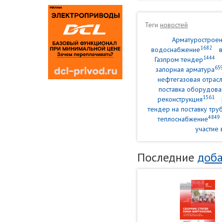
Теги
новостей
Арматурострое
1682
водоснабжение
1444
Газпром тендер
65
запорная арматура
нефтегазовая отрасл
поставка оборудова
1561
реконструкция
тендер на поставку тр
4849
теплоснабжение
участие 
Последние
доба