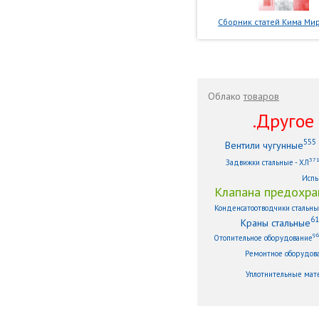
Сборник статей Кима Мир
Облако
товаров
.Другое .
555
Вентили чугунные
37
Задвижки стальные - ХЛ
Испы
Клапана предохра
Конденсатоотводчики стальн
61
Краны стальные
9
Отопительное оборудование
Ремонтное оборудов
Уплотнительные мат