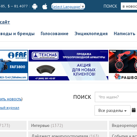
ПОИСК
в новос
585, $ — 81.4077
Select Language
▼
 сайт
аводы и бренды
Голосование
Энциклопедия
Написать
ПОИСК
ить новость
)
ный журнал
Все разделы
7173)
Интервью
(1372)
Видеорепор
Дайджест арматуростроителя
(163)
События и в