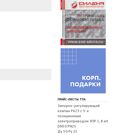
ПРАЙС-ЛИСТЫ ТПА
Запорно- регулирующий
клапан Р623 с 3- х
позиционным
электроприводом ЭПР 1, 8 кН
DN50 PN25
Ду 50 Ру 25