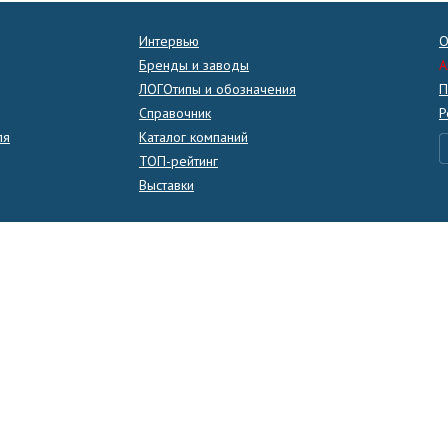
Интервью
О
Бренды и заводы
A
ЛОГОтипы и обозначения
П
Справочник
Р
ля
Каталог компаний
ТОП-рейтинг
Выставки