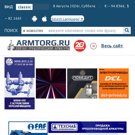
вид
8 Августа 2026г, Суббота
€ — 94.8366, $
— 82.1665
Select Language
▼
ПОИСК
в новостях
Весь сайт