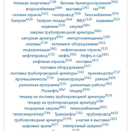
1760
1943
Атомная энергетика
Вестник Арматуростроителя
1684
2292
5460
водоснабжение
выставка
газ
5132
2550
1970
газовая отрасль
газопровод
Газоснабжение
4429
1444
2119
2823
Газпром
Газпром тендер
ЖКХ
задвижка
2320
3691
задвижки
закупки
3906
закупки трубопроводной арматуры
6592
1398
запорная арматура
импортозамещение
1724
1436
клапаны
котельное оборудование
1881
3523
модернизация
нефтегазовая отрасль
1715
3591
4691
нефтепровод
нефть
Нефть и газ
2910
2471
нефтяная отрасль
поставка
1577
поставка оборудования
2162
2717
поставка трубопроводной арматуры
производство
2738
1562
3859
промышленность
реконструкция
ремонт
1513
1893
ремонтная программа
ремонтные работы
1867
8530
Роснефть
тендер
3028
тендер на поставку трубопроводной арматуры
4280
тендер на трубопроводную арматуру
4901
4851
тендерные закупки
теплоснабжение
2786
2782
4420
теплоэнергетика
Транснефть
трубопровод
15795
2623
трубопроводная арматура
участие в выставке
5077
1763
шаровые краны
электронный аукцион
5729