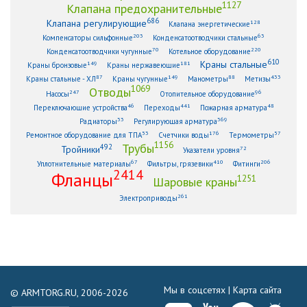
1127
Клапана предохранительные
686
Клапана регулирующие
128
Клапана энергетические
203
63
Компенсаторы сильфонные
Конденсатоотводчики стальные
70
220
Конденсатоотводчики чугунные
Котельное оборудование
610
Краны стальные
149
181
Краны бронзовые
Краны нержавеющие
87
149
88
433
Краны стальные - ХЛ
Краны чугунные
Манометры
Метизы
1069
Отводы
247
96
Насосы
Отопительное оборудование
46
441
48
Переключающие устройства
Переходы
Пожарная арматура
33
369
Радиаторы
Регулирующая арматура
53
176
57
Ремонтное оборудование для ТПА
Счетчики воды
Термометры
1156
Трубы
492
Тройники
72
Указатели уровня
67
410
206
Уплотнительные материалы
Фильтры, грязевики
Фитинги
2414
Фланцы
1251
Шаровые краны
261
Электроприводы
Мы в соцсетях |
Карта сайта
© ARMTORG.RU, 2006-2026