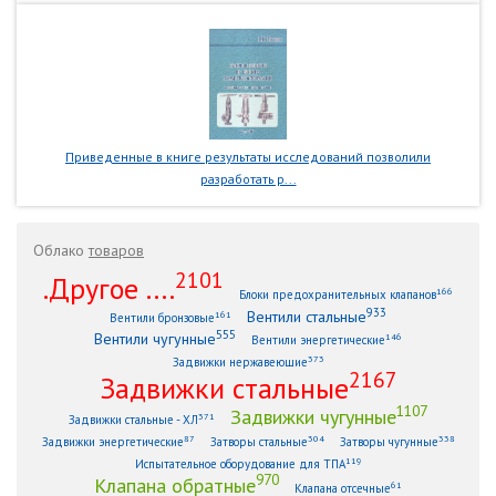
Приведенные в книге результаты исследований позволили
разработать р...
Облако
товаров
2101
.Другое ....
166
Блоки предохранительных клапанов
933
Вентили стальные
161
Вентили бронзовые
555
Вентили чугунные
146
Вентили энергетические
373
Задвижки нержавеющие
2167
Задвижки стальные
1107
Задвижки чугунные
371
Задвижки стальные - ХЛ
87
304
338
Задвижки энергетические
Затворы стальные
Затворы чугунные
119
Испытательное оборудование для ТПА
970
Клапана обратные
61
Клапана отсечные