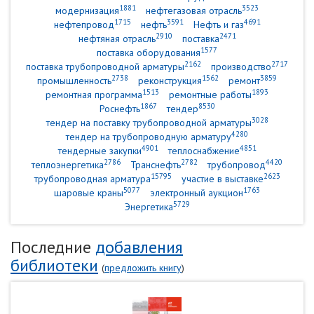
1881
3523
модернизация
нефтегазовая отрасль
1715
3591
4691
нефтепровод
нефть
Нефть и газ
2910
2471
нефтяная отрасль
поставка
1577
поставка оборудования
2162
2717
поставка трубопроводной арматуры
производство
2738
1562
3859
промышленность
реконструкция
ремонт
1513
1893
ремонтная программа
ремонтные работы
1867
8530
Роснефть
тендер
3028
тендер на поставку трубопроводной арматуры
4280
тендер на трубопроводную арматуру
4901
4851
тендерные закупки
теплоснабжение
2786
2782
4420
теплоэнергетика
Транснефть
трубопровод
15795
2623
трубопроводная арматура
участие в выставке
5077
1763
шаровые краны
электронный аукцион
5729
Энергетика
Последние
добавления
библиотеки
(
предложить книгу
)