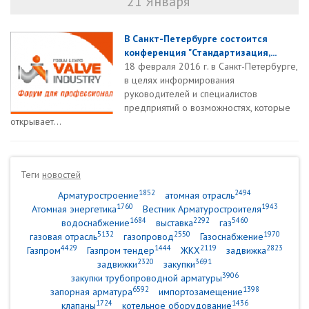
21 Января
В Санкт-Петербурге состоится
конференция "Стандартизация,...
18 февраля 2016 г. в Санкт-Петербурге,
в целях информирования
руководителей и специалистов
предприятий о возможностях, которые
открывает...
Теги
новостей
1852
2494
Арматуростроение
атомная отрасль
1760
1943
Атомная энергетика
Вестник Арматуростроителя
1684
2292
5460
водоснабжение
выставка
газ
5132
2550
1970
газовая отрасль
газопровод
Газоснабжение
4429
1444
2119
2823
Газпром
Газпром тендер
ЖКХ
задвижка
2320
3691
задвижки
закупки
3906
закупки трубопроводной арматуры
6592
1398
запорная арматура
импортозамещение
1724
1436
клапаны
котельное оборудование