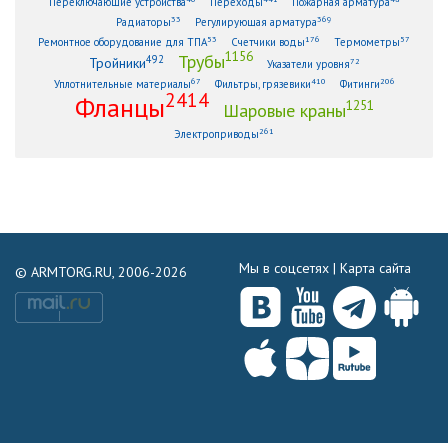
Переключающие устройства
Переходы
Пожарная арматура
33
369
Радиаторы
Регулирующая арматура
53
176
57
Ремонтное оборудование для ТПА
Счетчики воды
Термометры
1156
Трубы
492
Тройники
72
Указатели уровня
67
410
206
Уплотнительные материалы
Фильтры, грязевики
Фитинги
2414
Фланцы
1251
Шаровые краны
261
Электроприводы
Мы в соцсетях |
Карта сайта
© ARMTORG.RU, 2006-2026