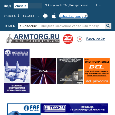
вид
9 Августа 2026г, Воскресенье
€ —
94.8366, $ — 82.1665
Select Language
▼
ПОИСК
в новостях
Весь сайт