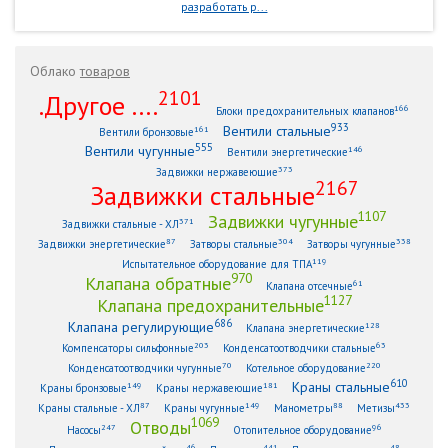
разработать р...
Облако
товаров
2101
.Другое ....
166
Блоки предохранительных клапанов
933
Вентили стальные
161
Вентили бронзовые
555
Вентили чугунные
146
Вентили энергетические
373
Задвижки нержавеющие
2167
Задвижки стальные
1107
Задвижки чугунные
371
Задвижки стальные - ХЛ
87
304
338
Задвижки энергетические
Затворы стальные
Затворы чугунные
119
Испытательное оборудование для ТПА
970
Клапана обратные
61
Клапана отсечные
1127
Клапана предохранительные
686
Клапана регулирующие
128
Клапана энергетические
203
63
Компенсаторы сильфонные
Конденсатоотводчики стальные
70
220
Конденсатоотводчики чугунные
Котельное оборудование
610
Краны стальные
149
181
Краны бронзовые
Краны нержавеющие
87
149
88
433
Краны стальные - ХЛ
Краны чугунные
Манометры
Метизы
1069
Отводы
247
96
Насосы
Отопительное оборудование
46
441
48