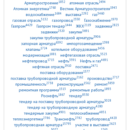
1852
2494
Арматуростроение
атомная отрасль
1760
1943
Атомная энергетика
Вестник Арматуростроителя
1684
2292
5460
водоснабжение
выставка
газ
5132
2550
1970
газовая отрасль
газопровод
Газоснабжение
4429
1444
2119
2823
Газпром
Газпром тендер
ЖКХ
задвижка
2320
3691
задвижки
закупки
3906
закупки трубопроводной арматуры
6592
1398
запорная арматура
импортозамещение
1724
1436
клапаны
котельное оборудование
1881
3523
модернизация
нефтегазовая отрасль
1715
3591
4691
нефтепровод
нефть
Нефть и газ
2910
2471
нефтяная отрасль
поставка
1577
поставка оборудования
2162
2717
поставка трубопроводной арматуры
производство
2738
1562
3859
промышленность
реконструкция
ремонт
1513
1893
ремонтная программа
ремонтные работы
1867
8530
Роснефть
тендер
3028
тендер на поставку трубопроводной арматуры
4280
тендер на трубопроводную арматуру
4901
4851
тендерные закупки
теплоснабжение
2786
2782
4420
теплоэнергетика
Транснефть
трубопровод
15795
2623
трубопроводная арматура
участие в выставке
5077
1763