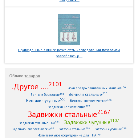
Приведенные в книге результаты исследований позволили
разработать р...
Облако
товаров
2101
.Другое ....
166
Блоки предохранительных клапанов
933
Вентили стальные
161
Вентили бронзовые
555
Вентили чугунные
146
Вентили энергетические
373
Задвижки нержавеющие
2167
Задвижки стальные
1107
Задвижки чугунные
371
Задвижки стальные - ХЛ
87
304
338
Задвижки энергетические
Затворы стальные
Затворы чугунные
119
Испытательное оборудование для ТПА