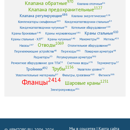
970
Клапана обратные
61
Клапана отсечные
1127
Клапана предохранительные
686
Клапана регулирующие
128
Клапана энергетические
203
63
Компенсаторы сильфонные
Конденсатоотводчики стальные
70
220
Конденсатоотводчики чугунные
Котельное оборудование
610
Краны стальные
149
181
Краны бронзовые
Краны нержавеющие
87
149
88
433
Краны стальные - ХЛ
Краны чугунные
Манометры
Метизы
1069
Отводы
247
96
Насосы
Отопительное оборудование
46
441
48
Переключающие устройства
Переходы
Пожарная арматура
33
369
Радиаторы
Регулирующая арматура
53
176
57
Ремонтное оборудование для ТПА
Счетчики воды
Термометры
1156
Трубы
492
Тройники
72
Указатели уровня
67
410
206
Уплотнительные материалы
Фильтры, грязевики
Фитинги
2414
Фланцы
1251
Шаровые краны
261
Электроприводы
Мы в соцсетях |
Карта сайта
© ARMTORG.RU, 2006-2026