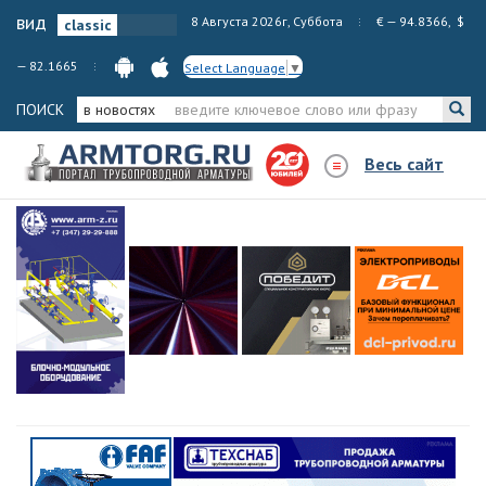
вид
8 Августа 2026г, Суббота
€ — 94.8366, $
— 82.1665
Select Language
▼
ПОИСК
в новостях
Весь сайт