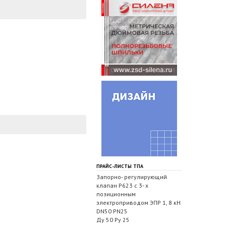
ПРАЙС-ЛИСТЫ ТПА
Запорно- регулирующий
клапан Р623 с 3- х
позиционным
электроприводом ЭПР 1, 8 кН
DN50 PN25
Ду 50 Ру 25