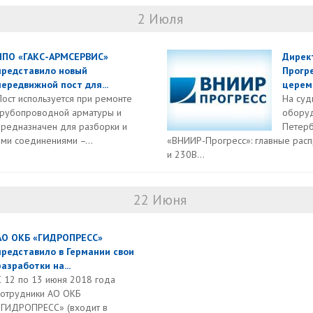
2 Июля
НПО «ГАКС-АРМСЕРВИС»
Дирек
представило новый
Прогре
передвижной пост для...
церемо
Пост используется при ремонте
На суд
трубопроводной арматуры и
оборуд
предназначен для разборки и
Петерб
ми соединениями –...
«ВНИИР-Прогресс»: главные рас
и 230В...
22 Июня
АО ОКБ «ГИДРОПРЕСС»
представило в Германии свои
разработки на...
С 12 по 13 июня 2018 года
сотрудники АО ОКБ
«ГИДРОПРЕСС» (входит в