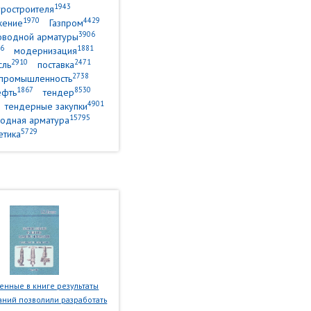
1943
уростроителя
1970
4429
жение
Газпром
3906
оводной арматуры
6
1881
модернизация
2910
2471
сль
поставка
2738
промышленность
1867
8530
ефть
тендер
4901
тендерные закупки
15795
одная арматура
5729
етика
нные в книге результаты
ний позволили разработать