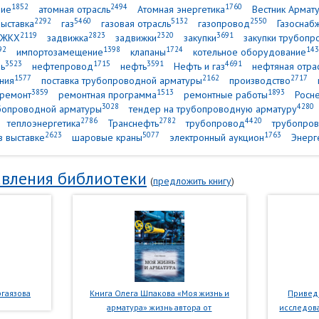
1852
2494
1760
ние
атомная отрасль
Атомная энергетика
Вестник Армат
2292
5460
5132
2550
выставка
газ
газовая отрасль
газопровод
Газоснаб
2119
2823
2320
3691
ЖКХ
задвижка
задвижки
закупки
закупки трубопр
92
1398
1724
143
импортозамещение
клапаны
котельное оборудование
3523
1715
3591
4691
ь
нефтепровод
нефть
Нефть и газ
нефтяная отра
1577
2162
2717
ния
поставка трубопроводной арматуры
производство
3859
1513
1893
ремонт
ремонтная программа
ремонтные работы
Росн
3028
4280
убопроводной арматуры
тендер на трубопроводную арматуру
2786
2782
4420
теплоэнергетика
Транснефть
трубопровод
трубопров
2623
5077
1763
в выставке
шаровые краны
электронный аукцион
Энерг
вления библиотеки
(
предложить книгу
)
гаязова
Книга Олега Шпакова «Моя жизнь и
Приведе
арматура» жизнь автора от
исследова