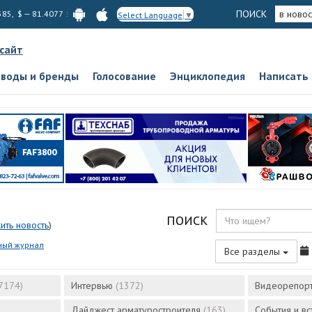
ПОИСК
в новос
585, $ — 81.4077
Select Language
▼
 сайт
аводы и бренды
Голосование
Энциклопедия
Написать
ПОИСК
ить новость
)
ный журнал
Все разделы
7174)
Интервью
(1372)
Видеорепор
Дайджест арматуростроителя
(163)
События и в