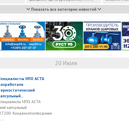
Показать все категории новостей
20 Июля
Специалисты НПО АСТА
разработали
термостатический
капсульный...
Специалисты НПО АСТА
кий капсульный
КТ200. Конденсатоотводчики
..