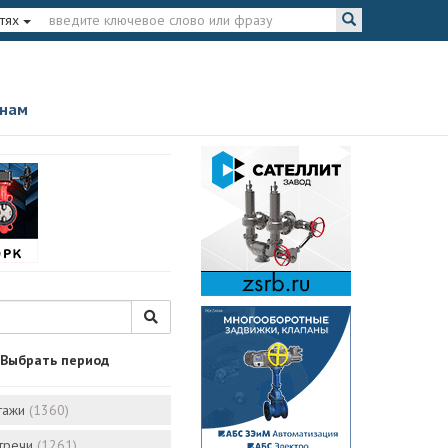
тях
 нам
Выбрать период
тажи
(1360)
стречи
(1261)