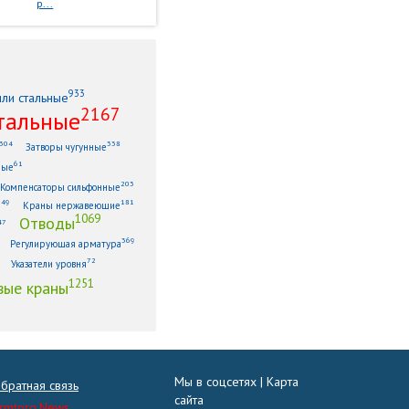
р...
933
или стальные
2167
тальные
304
338
Затворы чугунные
61
ные
203
Компенсаторы сильфонные
149
181
Краны нержавеющие
1069
Отводы
47
369
Регулирующая арматура
72
Указатели уровня
1251
ые краны
Мы в соцсетях |
Карта
братная связь
сайта
rmtorg.News