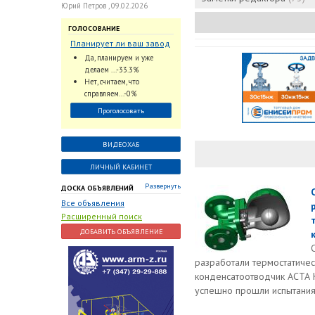
Юрий Петров , 09.02.2026
ГОЛОСОВАНИЕ
Планирует ли ваш завод
использовать
Да, планируем и уже
промышленный
делаем ...-33.3%
интеллект и цифровые
Нет, считаем, что
заказы для ускорения
справляем...-0%
обработки заказов и
Проголосовать
оперативной отгрузки
продукции конечному
потребителю?
ВИДЕОХАБ
ЛИЧНЫЙ КАБИНЕТ
Развернуть
ДОСКА ОБЪЯВЛЕНИЙ
Все объявления
Расширенный поиск
ДОБАВИТЬ ОБЪЯВЛЕНИЕ
разработали термостатичес
конденсатоотводчик АСТА 
успешно прошли испытания.