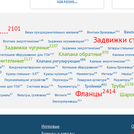
рождения...
2101
...
Вент
166
161
Блоки предохранительных клапанов
Вентили бронзовые
Задвижки с
146
373
Вентили энергетические
Задвижки нержавеющие
1107
Задвижки чугунные
1
87
Задвижки энергетические
Затворы стальные
970
Клапана обратные
119
тательное оборудование для ТПА
Клапана отсеч
1127
нительные
686
Клапана регулирующие
128
Клапана энергетические
63
70
220
ые
Конденсатоотводчики чугунные
Котельное оборудование
Краны бронзовые
0
87
149
88
433
2
Краны стальные - ХЛ
Краны чугунные
Манометры
Метизы
Насосы
6
46
441
48
33
Переключающие устройства
Переходы
Пожарная арматура
Радиаторы
1156
Трубы
492
Тройники
53
176
57
ание для ТПА
Счетчики воды
Термометры
2414
Фланцы
Шаров
67
410
206
ериалы
Фильтры, грязевики
Фитинги
261
Электроприводы
Интервью
О
Бренды и заводы
A