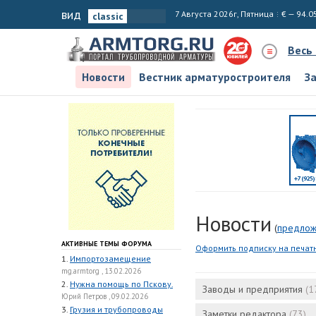
вид
7 Августа 2026г, Пятница
€ — 94.0
Весь
Новости
Вестник арматуростроителя
З
Новости
(
предлож
АКТИВНЫЕ ТЕМЫ ФОРУМА
Оформить подписку на печат
1.
Импортозамещение
mg.armtorg , 13.02.2026
2.
Нужна помощь по Пскову.
Заводы и предприятия
(1
Юрий Петров , 09.02.2026
3.
Грузия и трубопроводы
Заметки редактора
(73)