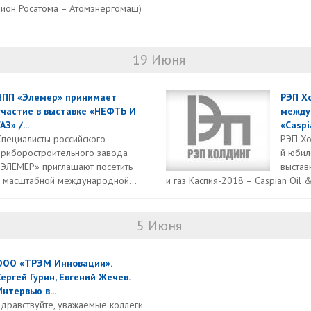
ион Росатома – Атомэнергомаш)
19 Июня
НПП «Элемер» принимает
РЭП Х
участие в выставке «НЕФТЬ И
между
АЗ» /...
«Caspia
Специалисты российского
РЭП Хо
приборостроительного завода
й юби
«ЭЛЕМЕР» приглашают посетить
выстав
 масштабной международной...
и газ Каспия-2018 – Caspian Oil &
5 Июня
ООО «ТРЭМ Инновации».
Сергей Гурин, Евгений Жечев.
Интервью в...
Здравствуйте, уважаемые коллеги