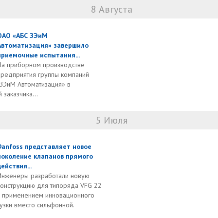
8 Августа
ОАО «АБС ЗЭиМ
Автоматизация» завершило
приемочные испытания...
На приборном производстве
предприятия группы компаний
 ЗЭиМ Автоматизация» в
 заказчика...
5 Июля
Danfoss представляет новое
поколение клапанов прямого
действия...
Инженеры разработали новую
конструкцию для типоряда VFG 22
с применением инновационного
узки вместо сильфонной.