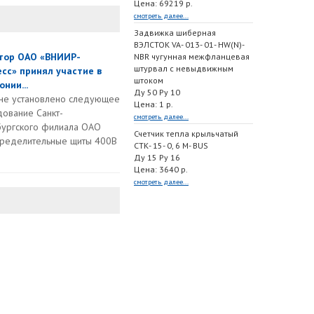
Цена: 69219 р.
смотреть далее...
Задвижка шиберная
ВЭЛСТОК VA- 013- 01- HW(N)-
тор ОАО «ВНИИР-
NBR чугунная межфланцевая
штурвал с невыдвижным
сс» принял участие в
штоком
нии...
Ду 50 Ру 10
не установлено следующее
Цена: 1 р.
ование Санкт-
смотреть далее...
ургского филиала ОАО
Счетчик тепла крыльчатый
пределительные щиты 400В
СТК- 15- 0, 6 M- BUS
Ду 15 Ру 16
Цена: 3640 р.
смотреть далее...