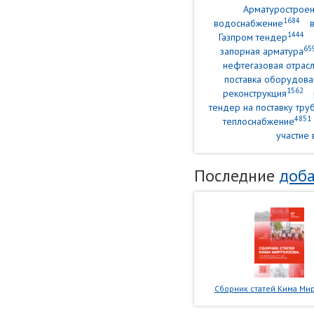
Арматурострое
1684
водоснабжение
1444
Газпром тендер
65
запорная арматура
нефтегазовая отрасл
поставка оборудова
1562
реконструкция
тендер на поставку тр
4851
теплоснабжение
участие 
Последние
доба
Сборник статей Кима Мир