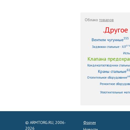
Облако
товаров
.Другое .
555
Вентили чугунные
37
Задвижки стальные - ХЛ
Испы
Клапана предохра
Конденсатоотводчики стальн
61
Краны стальные
9
Отопительное оборудование
Ремонтное оборудов
Уплотнительные мат
© ARMTORG.RU, 2006-
Форум
2026
Новости