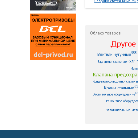
Сборник статей Кима Мир
Облако
товаров
.Другое .
555
Вентили чугунные
37
Задвижки стальные - ХЛ
Испы
Клапана предохра
Конденсатоотводчики стальн
61
Краны стальные
9
Отопительное оборудование
Ремонтное оборудов
Уплотнительные мат