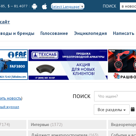
ПОИСК
в новос
585, $ — 81.4077
Select Language
▼
 сайт
аводы и бренды
Голосование
Энциклопедия
Написать
ПОИСК
ить новость
)
ный журнал
Все разделы
7174)
Интервью
(1372)
Видеорепор
Дайджест арматуростроителя
(163)
События и в