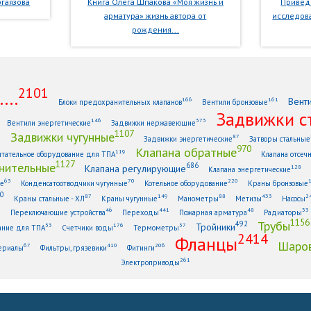
гаязова
Книга Олега Шпакова «Моя жизнь и
Приведе
арматура» жизнь автора от
исследова
рождения...
2101
...
Вент
166
161
Блоки предохранительных клапанов
Вентили бронзовые
Задвижки с
146
373
Вентили энергетические
Задвижки нержавеющие
1107
Задвижки чугунные
1
87
Задвижки энергетические
Затворы стальные
970
Клапана обратные
119
тательное оборудование для ТПА
Клапана отсеч
1127
нительные
686
Клапана регулирующие
128
Клапана энергетические
63
70
220
ые
Конденсатоотводчики чугунные
Котельное оборудование
Краны бронзовые
0
87
149
88
433
2
Краны стальные - ХЛ
Краны чугунные
Манометры
Метизы
Насосы
6
46
441
48
33
Переключающие устройства
Переходы
Пожарная арматура
Радиаторы
1156
Трубы
492
Тройники
53
176
57
ание для ТПА
Счетчики воды
Термометры
2414
Фланцы
Шаров
67
410
206
ериалы
Фильтры, грязевики
Фитинги
261
Электроприводы