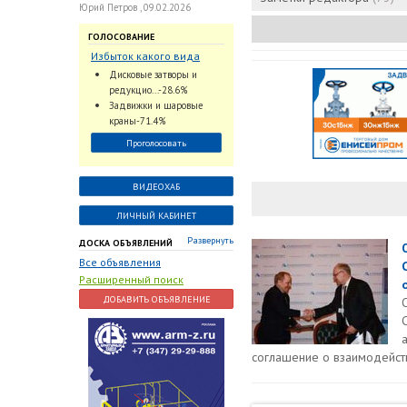
Юрий Петров , 09.02.2026
ГОЛОСОВАНИЕ
Избыток какого вида
трубопроводной
Дисковые затворы и
арматуры наблюдается
редукцио...-28.6%
на Российском рынке с
Задвижки и шаровые
2024 по 2026 годы?
краны-71.4%
Проголосовать
ВИДЕОХАБ
ЛИЧНЫЙ КАБИНЕТ
Развернуть
ДОСКА ОБЪЯВЛЕНИЙ
Все объявления
Расширенный поиск
ДОБАВИТЬ ОБЪЯВЛЕНИЕ
соглашение о взаимодейств