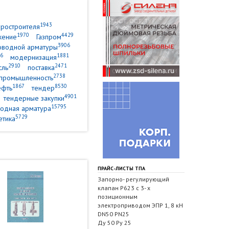
1943
уростроителя
1970
4429
жение
Газпром
3906
оводной арматуры
6
1881
модернизация
2910
2471
сль
поставка
2738
промышленность
1867
8530
ефть
тендер
4901
тендерные закупки
15795
одная арматура
5729
етика
ПРАЙС-ЛИСТЫ ТПА
Запорно- регулирующий
клапан Р623 с 3- х
позиционным
электроприводом ЭПР 1, 8 кН
DN50 PN25
Ду 50 Ру 25