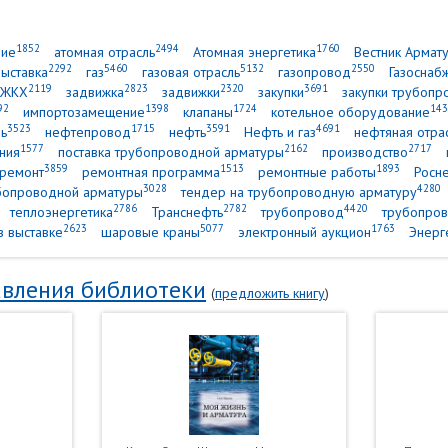
1852
2494
1760
ние
атомная отрасль
Атомная энергетика
Вестник Армат
2292
5460
5132
2550
выставка
газ
газовая отрасль
газопровод
Газоснаб
2119
2823
2320
3691
ЖКХ
задвижка
задвижки
закупки
закупки трубопр
92
1398
1724
143
импортозамещение
клапаны
котельное оборудование
3523
1715
3591
4691
ь
нефтепровод
нефть
Нефть и газ
нефтяная отра
1577
2162
2717
ния
поставка трубопроводной арматуры
производство
3859
1513
1893
ремонт
ремонтная программа
ремонтные работы
Росн
3028
4280
убопроводной арматуры
тендер на трубопроводную арматуру
2786
2782
4420
теплоэнергетика
Транснефть
трубопровод
трубопров
2623
5077
1763
в выставке
шаровые краны
электронный аукцион
Энерг
вления библиотеки
(
предложить книгу
)