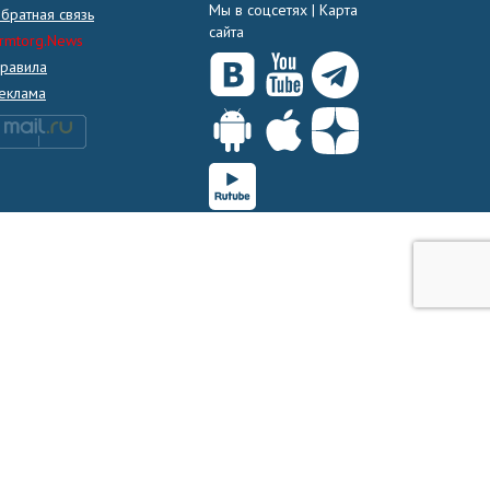
Мы в соцсетях |
Карта
братная связь
сайта
rmtorg.News
равила
еклама