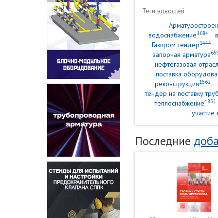
Теги
новостей
Арматурострое
1684
водоснабжение
1444
Газпром тендер
65
запорная арматура
нефтегазовая отрасл
поставка оборудова
1562
реконструкция
тендер на поставку тр
4851
теплоснабжение
участие 
Последние
доба