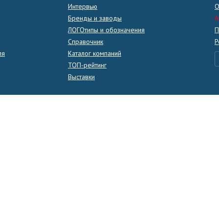
Интервью
О
Бренды и заводы
A
ЛОГОтипы и обозначения
П
Справочник
Р
ля
Каталог компаний
ТОП-рейтинг
Выставки