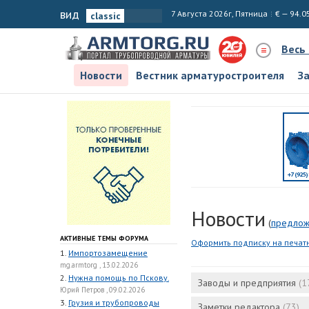
вид
7 Августа 2026г, Пятница
€ — 94.0
Весь
Новости
Вестник арматуростроителя
З
Новости
(
предлож
АКТИВНЫЕ ТЕМЫ ФОРУМА
Оформить подписку на печат
1.
Импортозамещение
mg.armtorg , 13.02.2026
2.
Нужна помощь по Пскову.
Заводы и предприятия
(1
Юрий Петров , 09.02.2026
3.
Грузия и трубопроводы
Заметки редактора
(73)