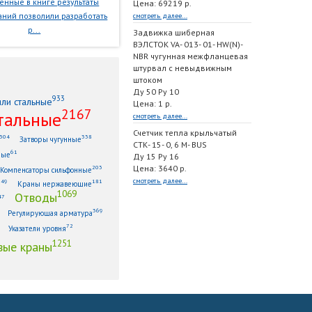
нные в книге результаты
Цена: 69219 р.
ний позволили разработать
смотреть далее...
р...
Задвижка шиберная
ВЭЛСТОК VA- 013- 01- HW(N)-
NBR чугунная межфланцевая
штурвал с невыдвижным
штоком
Ду 50 Ру 10
933
или стальные
Цена: 1 р.
2167
тальные
смотреть далее...
Счетчик тепла крыльчатый
304
338
Затворы чугунные
СТК- 15- 0, 6 M- BUS
61
ные
Ду 15 Ру 16
Цена: 3640 р.
203
Компенсаторы сильфонные
смотреть далее...
149
181
Краны нержавеющие
1069
Отводы
47
369
Регулирующая арматура
72
Указатели уровня
1251
ые краны