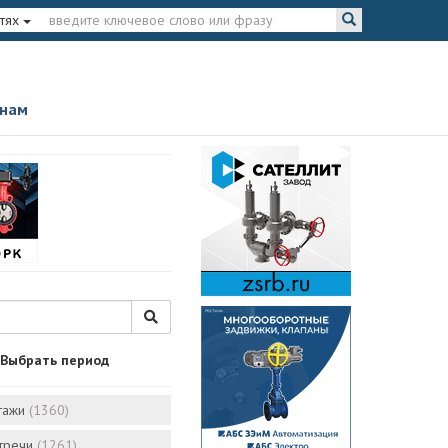
тях
 нам
Выбрать период
тажи
(1360)
стречи
(1261)