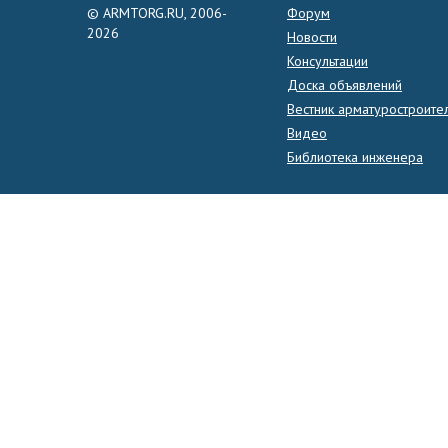
© ARMTORG.RU, 2006-
Форум
2026
Новости
Консультации
Доска объявлений
Вестник арматуростроите
Видео
Библиотека инженера