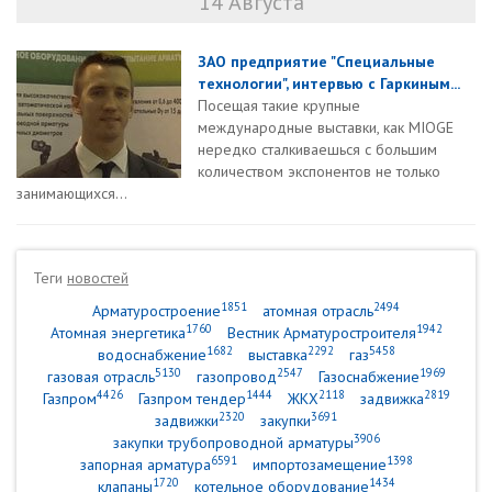
14 Августа
ЗАО предприятие "Специальные
технологии", интервью с Гаркиным...
Посещая такие крупные
международные выставки, как MIOGE
нередко сталкиваешься с большим
количеством экспонентов не только
занимающихся...
Теги
новостей
1851
2494
Арматуростроение
атомная отрасль
1760
1942
Атомная энергетика
Вестник Арматуростроителя
1682
2292
5458
водоснабжение
выставка
газ
5130
2547
1969
газовая отрасль
газопровод
Газоснабжение
4426
1444
2118
2819
Газпром
Газпром тендер
ЖКХ
задвижка
2320
3691
задвижки
закупки
3906
закупки трубопроводной арматуры
6591
1398
запорная арматура
импортозамещение
1720
1434
клапаны
котельное оборудование