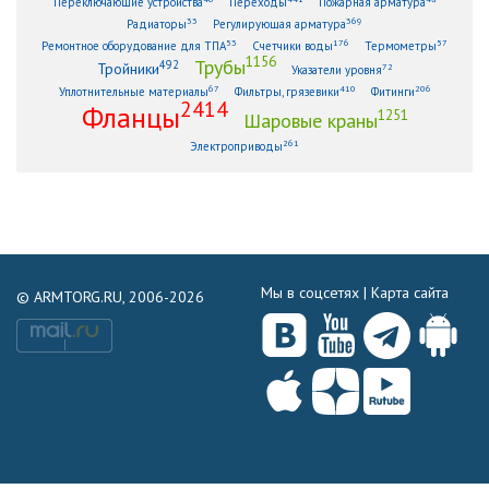
Переключающие устройства
Переходы
Пожарная арматура
33
369
Радиаторы
Регулирующая арматура
53
176
57
Ремонтное оборудование для ТПА
Счетчики воды
Термометры
1156
Трубы
492
Тройники
72
Указатели уровня
67
410
206
Уплотнительные материалы
Фильтры, грязевики
Фитинги
2414
Фланцы
1251
Шаровые краны
261
Электроприводы
Мы в соцсетях |
Карта сайта
© ARMTORG.RU, 2006-2026