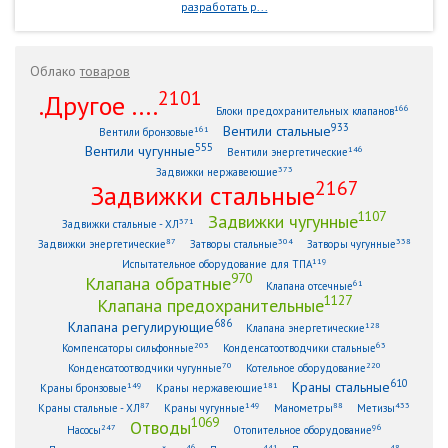
разработать р...
Облако
товаров
2101
.Другое ....
166
Блоки предохранительных клапанов
933
Вентили стальные
161
Вентили бронзовые
555
Вентили чугунные
146
Вентили энергетические
373
Задвижки нержавеющие
2167
Задвижки стальные
1107
Задвижки чугунные
371
Задвижки стальные - ХЛ
87
304
338
Задвижки энергетические
Затворы стальные
Затворы чугунные
119
Испытательное оборудование для ТПА
970
Клапана обратные
61
Клапана отсечные
1127
Клапана предохранительные
686
Клапана регулирующие
128
Клапана энергетические
203
63
Компенсаторы сильфонные
Конденсатоотводчики стальные
70
220
Конденсатоотводчики чугунные
Котельное оборудование
610
Краны стальные
149
181
Краны бронзовые
Краны нержавеющие
87
149
88
433
Краны стальные - ХЛ
Краны чугунные
Манометры
Метизы
1069
Отводы
247
96
Насосы
Отопительное оборудование
46
441
48