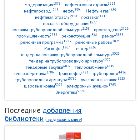
1879
3523
модернизация
нефтегазовая отрасль
1715
3591
4689
нефтепровод
нефть
Нефть и газ
2910
2471
нефтяная отрасль
поставка
1577
поставка оборудования
2158
2716
поставка трубопроводной арматуры
производство
2738
1561
3855
промышленность
реконструкция
ремонт
1513
1893
ремонтная программа
ремонтные работы
1867
8526
Роснефть
тендер
3025
тендер на поставку трубопроводной арматуры
4277
тендер на трубопроводную арматуру
4897
4849
тендерные закупки
теплоснабжение
2786
2782
4416
теплоэнергетика
Транснефть
трубопровод
15790
2623
трубопроводная арматура
участие в выставке
5077
1763
шаровые краны
электронный аукцион
5728
Энергетика
Последние
добавления
библиотеки
(
предложить книгу
)