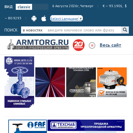
вид
6 Августа 2026г, Четверг
€ — 93.1901, $
— 80.9293
Select Language
▼
ПОИСК
в новостях
Весь сайт