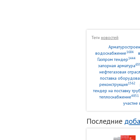
Теги
новостей
Арматурострое
1684
водоснабжение
1444
Газпром тендер
65
запорная арматура
нефтегазовая отрасл
поставка оборудова
1562
реконструкция
тендер на поставку тр
4851
теплоснабжение
участие 
Последние
доба