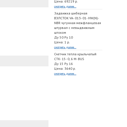
Цена: 69219 р.
смотреть далее...
Задвижка шиберная
ВЭЛСТОК VA- 013- 01- HW(N)-
NBR чугунная межфланцевая
штурвал с невыдвижным
штоком
Ду 50 Ру 10
Цена: 1 р.
смотреть далее...
Счетчик тепла крыльчатый
СТК- 15- 0, 6 M- BUS
Ду 15 Ру 16
Цена: 3640 р.
смотреть далее...