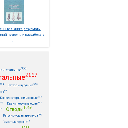
нные в книге результаты
ний позволили разработать
р...
933
или стальные
2167
тальные
304
338
Затворы чугунные
61
ные
203
Компенсаторы сильфонные
149
181
Краны нержавеющие
1069
Отводы
47
369
Регулирующая арматура
72
Указатели уровня
1251