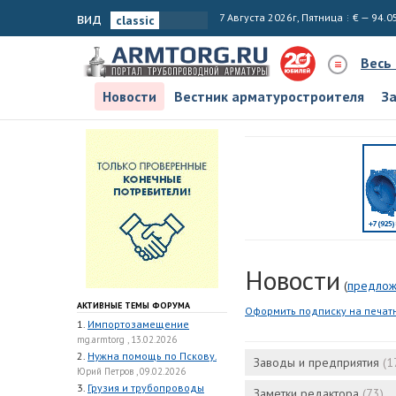
вид
7 Августа 2026г, Пятница
€ — 94.0
Весь
Новости
Вестник арматуростроителя
З
Новости
(
предлож
АКТИВНЫЕ ТЕМЫ ФОРУМА
Оформить подписку на печат
1.
Импортозамещение
mg.armtorg , 13.02.2026
2.
Нужна помощь по Пскову.
Заводы и предприятия
(1
Юрий Петров , 09.02.2026
3.
Грузия и трубопроводы
Заметки редактора
(73)