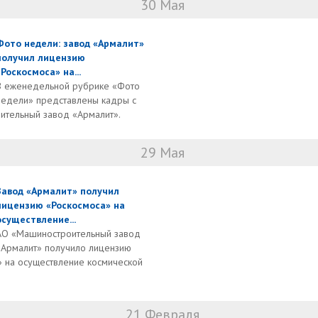
30 Мая
Фото недели: завод «Армалит»
получил лицензию
«Роскосмоса» на...
В еженедельной рубрике «Фото
недели» представлены кадры с
тельный завод «Армалит».
29 Мая
Завод «Армалит» получил
лицензию «Роскосмоса» на
осуществление...
АО «Машиностроительный завод
«Армалит» получило лицензию
» на осуществление космической
21 Февраля