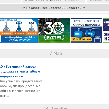
Показать все категории новостей
7 Мая
АО «Воткинский завод»
продолжает масштабную
модернизацию...
Две установки представляют
собой мультипроцессорные
особны выполнять несколько
ным...
26 Декабря