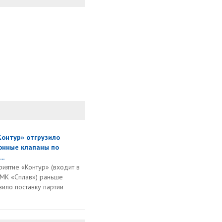
Контур» отгрузило
онные клапаны по
..
иятие «Контур» (входит в
 МК «Сплав») раньше
ило поставку партии