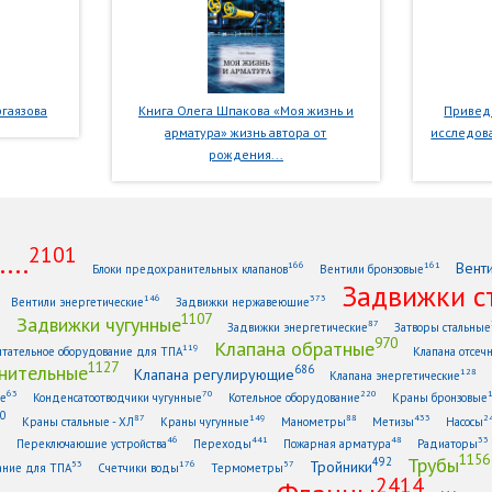
гаязова
Книга Олега Шпакова «Моя жизнь и
Приведе
арматура» жизнь автора от
исследова
рождения...
2101
...
Вент
166
161
Блоки предохранительных клапанов
Вентили бронзовые
Задвижки с
146
373
Вентили энергетические
Задвижки нержавеющие
1107
Задвижки чугунные
1
87
Задвижки энергетические
Затворы стальные
970
Клапана обратные
119
тательное оборудование для ТПА
Клапана отсеч
1127
нительные
686
Клапана регулирующие
128
Клапана энергетические
63
70
220
ые
Конденсатоотводчики чугунные
Котельное оборудование
Краны бронзовые
0
87
149
88
433
2
Краны стальные - ХЛ
Краны чугунные
Манометры
Метизы
Насосы
6
46
441
48
33
Переключающие устройства
Переходы
Пожарная арматура
Радиаторы
1156
Трубы
492
Тройники
53
176
57
ание для ТПА
Счетчики воды
Термометры
2414