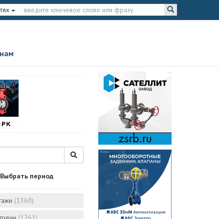
тях
 нам
Выбрать период
тажи
(1360)
стречи
(1261)