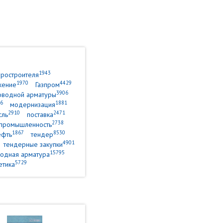
1943
уростроителя
1970
4429
жение
Газпром
3906
оводной арматуры
6
1881
модернизация
2910
2471
сль
поставка
2738
промышленность
1867
8530
ефть
тендер
4901
тендерные закупки
15795
одная арматура
5729
етика