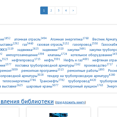
1
2
3
4
>
1852
2494
1760
ние
атомная отрасль
Атомная энергетика
Вестник Армат
2292
5460
5132
2550
выставка
газ
газовая отрасль
газопровод
Газоснаб
2119
2823
2320
3691
ЖКХ
задвижка
задвижки
закупки
закупки трубопр
92
1398
1724
143
импортозамещение
клапаны
котельное оборудование
3523
1715
3591
4691
ь
нефтепровод
нефть
Нефть и газ
нефтяная отра
1577
2162
2717
ния
поставка трубопроводной арматуры
производство
3859
1513
1893
ремонт
ремонтная программа
ремонтные работы
Росн
3028
4280
убопроводной арматуры
тендер на трубопроводную арматуру
2786
2782
4420
теплоэнергетика
Транснефть
трубопровод
трубопров
2623
5077
1763
в выставке
шаровые краны
электронный аукцион
Энерг
вления библиотеки
(
предложить книгу
)