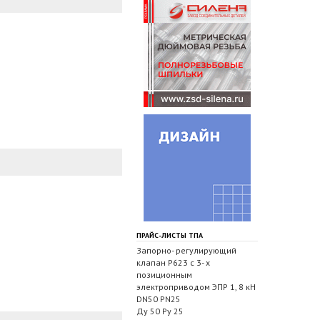
ПРАЙС-ЛИСТЫ ТПА
Запорно- регулирующий
клапан Р623 с 3- х
позиционным
электроприводом ЭПР 1, 8 кН
DN50 PN25
Ду 50 Ру 25