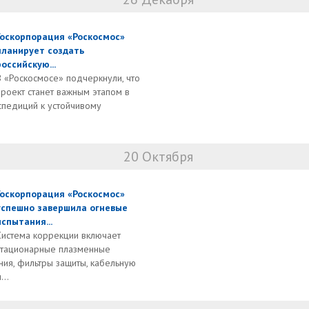
Госкорпорация «Роскосмос»
планирует создать
российскую...
В «Роскосмосе» подчеркнули, что
проект станет важным этапом в
спедиций к устойчивому
20 Октября
Госкорпорация «Роскосмос»
успешно завершила огневые
испытания...
Система коррекции включает
стационарные плазменные
ния, фильтры защиты, кабельную
...