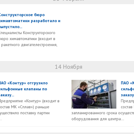
Конструкторское бюро
химавтоматики разработало и
выпустило...
Специалисты Конструкторского
бюро химавтоматики (входит в
 ракетного двигателестроения,
14 Ноября
ПАО «Контур» отгрузило
ПАО «
сильфонные клапаны по
сильф
аказу...
заказу.
Предприятие «Контур» (входит в
Предпр
состав МК «Сплав») раньше
состав
уществило поставку партии
запланированного срока осуществ
.
оборудования для центра...