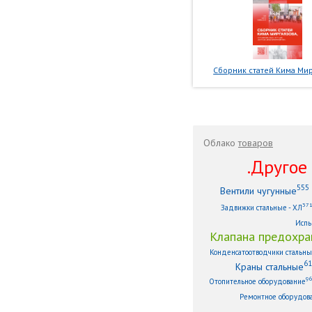
Сборник статей Кима Мир
Облако
товаров
.Другое .
555
Вентили чугунные
37
Задвижки стальные - ХЛ
Испы
Клапана предохра
Конденсатоотводчики стальн
61
Краны стальные
9
Отопительное оборудование
Ремонтное оборудов