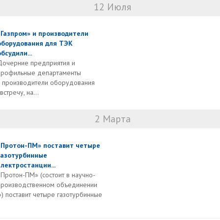
12 Июля
«Газпром» и производители
оборудования для ТЭК
обсудили...
Дочерние предприятия и
профильные департаменты
 и производители оборудования
стречу, на...
2 Марта
«Протон-ПМ» поставит четыре
газотурбинные
электростанции...
«Протон-ПМ» (состоит в научно-
производственном объединении
) поставит четыре газотурбинные