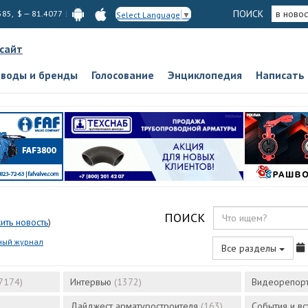
ПОИСК
в новос
585, $ — 81.4077
Select Language
▼
 сайт
аводы и бренды
Голосование
Энциклопедия
Написать
ПОИСК
ить новость
)
ный журнал
Все разделы
7174)
Интервью
(1372)
Видеорепор
Дайджест арматуростроителя
(163)
События и в