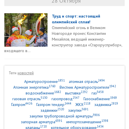
28 Октября
Труд и спорт: настоящий
олимпийский сплав!
Олимпийский огонь в Великом
Новгороде пронес Константин
Михайлов, ведущий инженер-
конструктор завода «Старорусприбор»,
входящего в...
Теги
новостей
1851
2494
Арматуростроение
атомная отрасль
1760
1942
Атомная энергетика
Вестник Арматуростроителя
1682
2292
5458
водоснабжение
выставка
газ
5130
2547
1969
газовая отрасль
газопровод
Газоснабжение
4426
1444
2118
2819
Газпром
Газпром тендер
ЖКХ
задвижка
2320
3691
задвижки
закупки
3906
закупки трубопроводной арматуры
6591
1398
запорная арматура
импортозамещение
1720
1434
клапаны
котельное оборудование