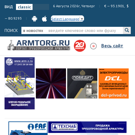
вид
6 Августа 2026г, Четверг
€ — 93.1901, $
— 80.9293
Select Language
▼
ПОИСК
в новостях
Весь сайт