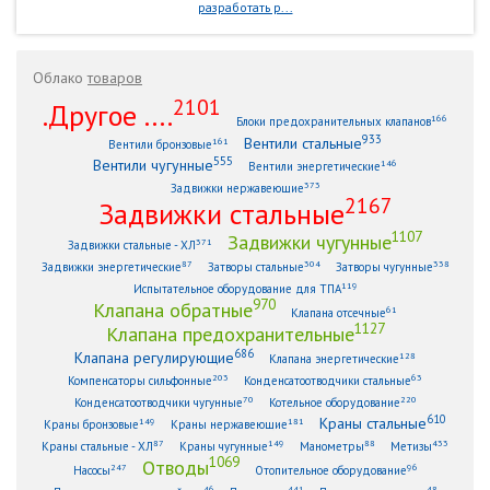
разработать р...
Облако
товаров
2101
.Другое ....
166
Блоки предохранительных клапанов
933
Вентили стальные
161
Вентили бронзовые
555
Вентили чугунные
146
Вентили энергетические
373
Задвижки нержавеющие
2167
Задвижки стальные
1107
Задвижки чугунные
371
Задвижки стальные - ХЛ
87
304
338
Задвижки энергетические
Затворы стальные
Затворы чугунные
119
Испытательное оборудование для ТПА
970
Клапана обратные
61
Клапана отсечные
1127
Клапана предохранительные
686
Клапана регулирующие
128
Клапана энергетические
203
63
Компенсаторы сильфонные
Конденсатоотводчики стальные
70
220
Конденсатоотводчики чугунные
Котельное оборудование
610
Краны стальные
149
181
Краны бронзовые
Краны нержавеющие
87
149
88
433
Краны стальные - ХЛ
Краны чугунные
Манометры
Метизы
1069
Отводы
247
96
Насосы
Отопительное оборудование
46
441
48