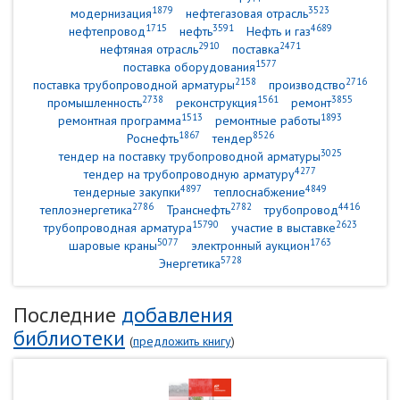
1879
3523
модернизация
нефтегазовая отрасль
1715
3591
4689
нефтепровод
нефть
Нефть и газ
2910
2471
нефтяная отрасль
поставка
1577
поставка оборудования
2158
2716
поставка трубопроводной арматуры
производство
2738
1561
3855
промышленность
реконструкция
ремонт
1513
1893
ремонтная программа
ремонтные работы
1867
8526
Роснефть
тендер
3025
тендер на поставку трубопроводной арматуры
4277
тендер на трубопроводную арматуру
4897
4849
тендерные закупки
теплоснабжение
2786
2782
4416
теплоэнергетика
Транснефть
трубопровод
15790
2623
трубопроводная арматура
участие в выставке
5077
1763
шаровые краны
электронный аукцион
5728
Энергетика
Последние
добавления
библиотеки
(
предложить книгу
)