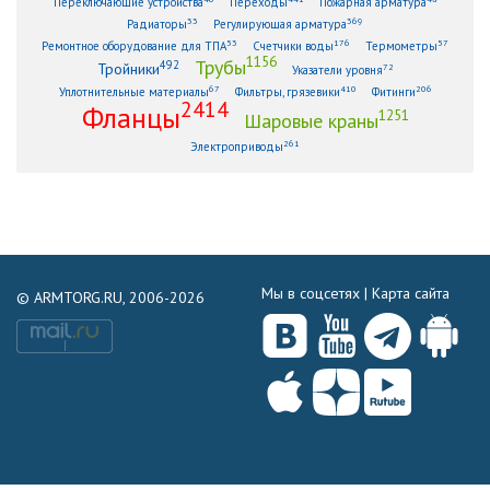
Переключающие устройства
Переходы
Пожарная арматура
33
369
Радиаторы
Регулирующая арматура
53
176
57
Ремонтное оборудование для ТПА
Счетчики воды
Термометры
1156
Трубы
492
Тройники
72
Указатели уровня
67
410
206
Уплотнительные материалы
Фильтры, грязевики
Фитинги
2414
Фланцы
1251
Шаровые краны
261
Электроприводы
Мы в соцсетях |
Карта сайта
© ARMTORG.RU, 2006-2026