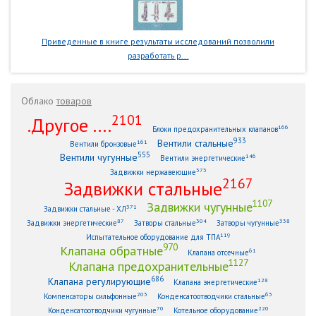
Приведенные в книге результаты исследований позволили
разработать р...
Облако
товаров
2101
.Другое ....
166
Блоки предохранительных клапанов
933
Вентили стальные
161
Вентили бронзовые
555
Вентили чугунные
146
Вентили энергетические
373
Задвижки нержавеющие
2167
Задвижки стальные
1107
Задвижки чугунные
371
Задвижки стальные - ХЛ
87
304
338
Задвижки энергетические
Затворы стальные
Затворы чугунные
119
Испытательное оборудование для ТПА
970
Клапана обратные
61
Клапана отсечные
1127
Клапана предохранительные
686
Клапана регулирующие
128
Клапана энергетические
203
63
Компенсаторы сильфонные
Конденсатоотводчики стальные
70
220
Конденсатоотводчики чугунные
Котельное оборудование