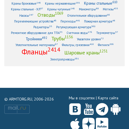
610
Краны стальные
149
181
Краны бронзовые
Краны нержавеющие
87
149
88
433
Краны стальные - ХЛ
Краны чугунные
Манометры
Метизы
1069
Отводы
247
96
Насосы
Отопительное оборудование
46
441
48
Переключающие устройства
Переходы
Пожарная арматура
33
369
Радиаторы
Регулирующая арматура
53
176
57
Ремонтное оборудование для ТПА
Счетчики воды
Термометры
1156
Трубы
492
Тройники
72
Указатели уровня
67
410
206
Уплотнительные материалы
Фильтры, грязевики
Фитинги
2414
Фланцы
1251
Шаровые краны
261
Электроприводы
Мы в соцсетях |
Карта сайта
© ARMTORG.RU, 2006-2026