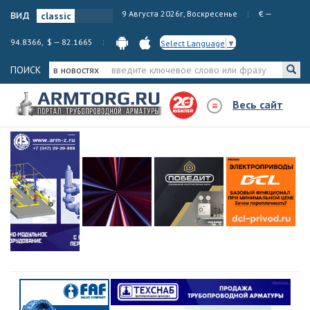
вид
9 Августа 2026г, Воскресенье
€ —
94.8366, $ — 82.1665
Select Language
▼
ПОИСК
в новостях
Весь сайт