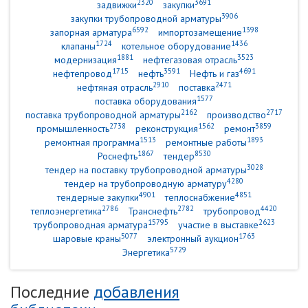
2320
3691
задвижки
закупки
3906
закупки трубопроводной арматуры
6592
1398
запорная арматура
импортозамещение
1724
1436
клапаны
котельное оборудование
1881
3523
модернизация
нефтегазовая отрасль
1715
3591
4691
нефтепровод
нефть
Нефть и газ
2910
2471
нефтяная отрасль
поставка
1577
поставка оборудования
2162
2717
поставка трубопроводной арматуры
производство
2738
1562
3859
промышленность
реконструкция
ремонт
1513
1893
ремонтная программа
ремонтные работы
1867
8530
Роснефть
тендер
3028
тендер на поставку трубопроводной арматуры
4280
тендер на трубопроводную арматуру
4901
4851
тендерные закупки
теплоснабжение
2786
2782
4420
теплоэнергетика
Транснефть
трубопровод
15795
2623
трубопроводная арматура
участие в выставке
5077
1763
шаровые краны
электронный аукцион
5729
Энергетика
Последние
добавления