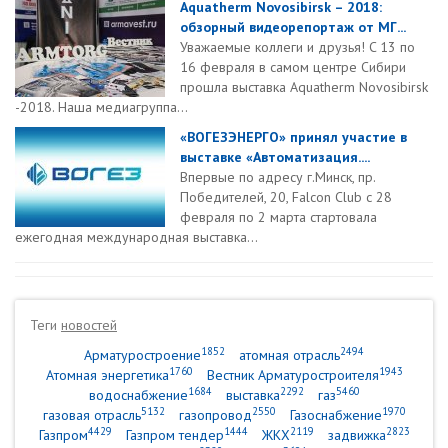
Aquatherm Novosibirsk – 2018:
обзорный видеорепортаж от МГ...
Уважаемые коллеги и друзья! C 13 по
16 февраля в самом центре Сибири
прошла выставка Aquatherm Novosibirsk
-2018. Наша медиагруппа...
«ВОГЕЗЭНЕРГО» принял участие в
выставке «Автоматизация....
Впервые по адресу г.Минск, пр.
Победителей, 20, Falcon Club с 28
февраля по 2 марта стартовала
ежегодная международная выставка...
Теги
новостей
1852
2494
Арматуростроение
атомная отрасль
1760
1943
Атомная энергетика
Вестник Арматуростроителя
1684
2292
5460
водоснабжение
выставка
газ
5132
2550
1970
газовая отрасль
газопровод
Газоснабжение
4429
1444
2119
2823
Газпром
Газпром тендер
ЖКХ
задвижка