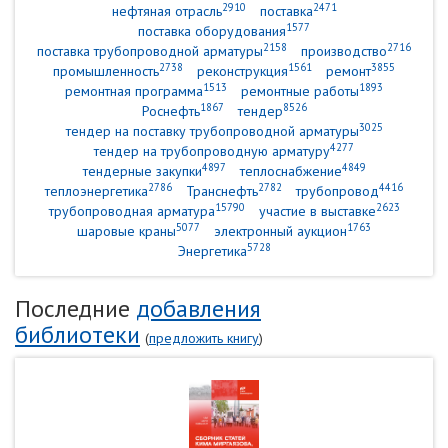
2910
2471
нефтяная отрасль
поставка
1577
поставка оборудования
2158
2716
поставка трубопроводной арматуры
производство
2738
1561
3855
промышленность
реконструкция
ремонт
1513
1893
ремонтная программа
ремонтные работы
1867
8526
Роснефть
тендер
3025
тендер на поставку трубопроводной арматуры
4277
тендер на трубопроводную арматуру
4897
4849
тендерные закупки
теплоснабжение
2786
2782
4416
теплоэнергетика
Транснефть
трубопровод
15790
2623
трубопроводная арматура
участие в выставке
5077
1763
шаровые краны
электронный аукцион
5728
Энергетика
Последние
добавления
библиотеки
(
предложить книгу
)