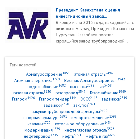
Президент Казахстана оценил
инвестиционный завод...
В конце июня 2013 года, находящийся с
визитом в Атырау, Президент Казахстана
Нурсултан Назарбаев посетил
строящийся завод трубопроводной...
Теги
новостей
1851
2494
Арматуростроение
атомная отрасль
1760
1942
Атомная энергетика
Вестник Арматуростроителя
1682
2292
5458
водоснабжение
выставка
газ
5130
2547
1969
газовая отрасль
газопровод
Газоснабжение
4426
1444
2118
2819
Газпром
Газпром тендер
ЖКХ
задвижка
2320
3691
задвижки
закупки
3906
закупки трубопроводной арматуры
6591
1398
запорная арматура
импортозамещение
1720
1434
клапаны
котельное оборудование
1879
3523
модернизация
нефтегазовая отрасль
1715
3591
4689
нефтепровод
нефть
Нефть и газ