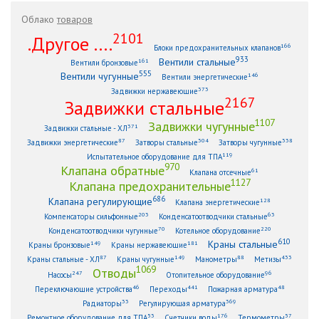
Облако
товаров
2101
.Другое ....
166
Блоки предохранительных клапанов
933
Вентили стальные
161
Вентили бронзовые
555
Вентили чугунные
146
Вентили энергетические
373
Задвижки нержавеющие
2167
Задвижки стальные
1107
Задвижки чугунные
371
Задвижки стальные - ХЛ
87
304
338
Задвижки энергетические
Затворы стальные
Затворы чугунные
119
Испытательное оборудование для ТПА
970
Клапана обратные
61
Клапана отсечные
1127
Клапана предохранительные
686
Клапана регулирующие
128
Клапана энергетические
203
63
Компенсаторы сильфонные
Конденсатоотводчики стальные
70
220
Конденсатоотводчики чугунные
Котельное оборудование
610
Краны стальные
149
181
Краны бронзовые
Краны нержавеющие
87
149
88
433
Краны стальные - ХЛ
Краны чугунные
Манометры
Метизы
1069
Отводы
247
96
Насосы
Отопительное оборудование
46
441
48
Переключающие устройства
Переходы
Пожарная арматура
33
369
Радиаторы
Регулирующая арматура
53
176
57
Ремонтное оборудование для ТПА
Счетчики воды
Термометры