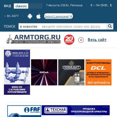
вид
7 Августа 2026г, Пятница
€ — 94.0585, $
— 81.4077
Select Language
▼
ПОИСК
в новостях
Весь сайт