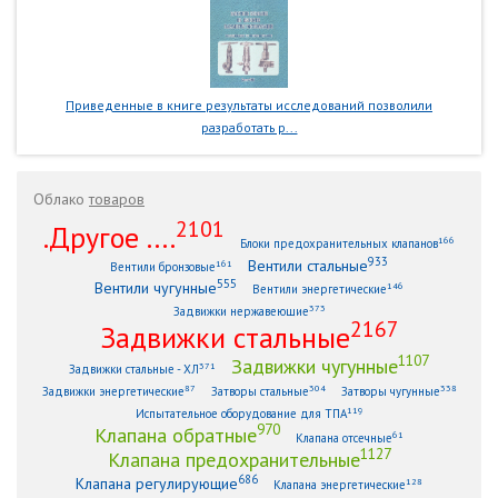
Приведенные в книге результаты исследований позволили
разработать р...
Облако
товаров
2101
.Другое ....
166
Блоки предохранительных клапанов
933
Вентили стальные
161
Вентили бронзовые
555
Вентили чугунные
146
Вентили энергетические
373
Задвижки нержавеющие
2167
Задвижки стальные
1107
Задвижки чугунные
371
Задвижки стальные - ХЛ
87
304
338
Задвижки энергетические
Затворы стальные
Затворы чугунные
119
Испытательное оборудование для ТПА
970
Клапана обратные
61
Клапана отсечные
1127
Клапана предохранительные
686
Клапана регулирующие
128
Клапана энергетические