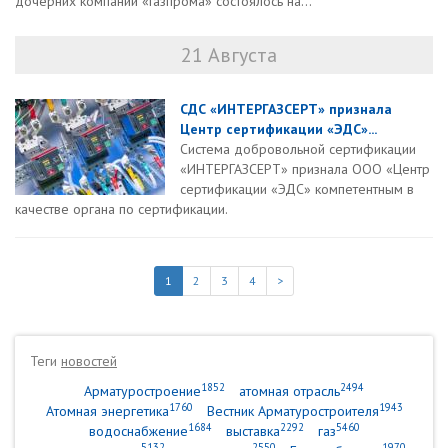
дочерних компаний «Газпрома» состоялось на...
21 Августа
СДС «ИНТЕРГАЗСЕРТ» признала
Центр сертификации «ЭДС»...
Система добровольной сертификации
«ИНТЕРГАЗСЕРТ» признала ООО «Центр
сертификации «ЭДС» компетентным в
качестве органа по сертификации.
1
2
3
4
>
Теги
новостей
1852
2494
Арматуростроение
атомная отрасль
1760
1943
Атомная энергетика
Вестник Арматуростроителя
1684
2292
5460
водоснабжение
выставка
газ
5132
2550
1970