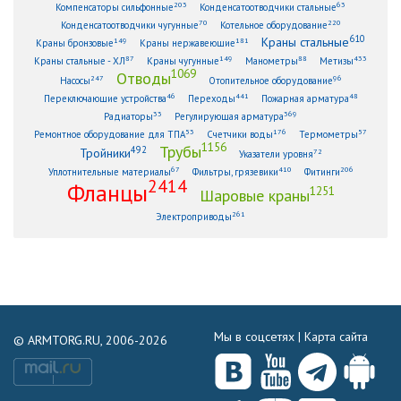
203
63
Компенсаторы сильфонные
Конденсатоотводчики стальные
70
220
Конденсатоотводчики чугунные
Котельное оборудование
610
Краны стальные
149
181
Краны бронзовые
Краны нержавеющие
87
149
88
433
Краны стальные - ХЛ
Краны чугунные
Манометры
Метизы
1069
Отводы
247
96
Насосы
Отопительное оборудование
46
441
48
Переключающие устройства
Переходы
Пожарная арматура
33
369
Радиаторы
Регулирующая арматура
53
176
57
Ремонтное оборудование для ТПА
Счетчики воды
Термометры
1156
Трубы
492
Тройники
72
Указатели уровня
67
410
206
Уплотнительные материалы
Фильтры, грязевики
Фитинги
2414
Фланцы
1251
Шаровые краны
261
Электроприводы
Мы в соцсетях |
Карта сайта
© ARMTORG.RU, 2006-2026