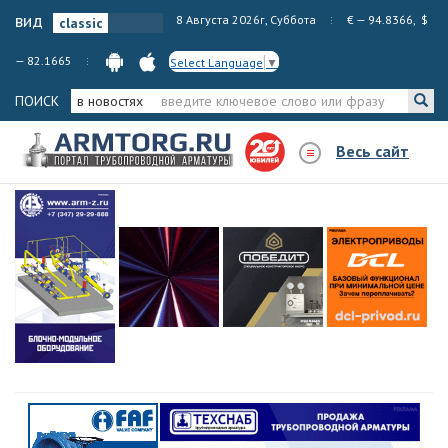
вид
8 Августа 2026г, Суббота
€ — 94.8366, $
— 82.1665
Select Language
▼
ПОИСК
в новостях
Весь сайт