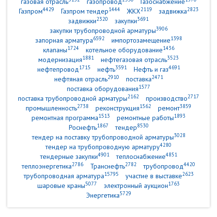
газовая отрасль
газопровод
Газоснабжение
4429
1444
2119
2823
Газпром
Газпром тендер
ЖКХ
задвижка
2320
3691
задвижки
закупки
3906
закупки трубопроводной арматуры
6592
1398
запорная арматура
импортозамещение
1724
1436
клапаны
котельное оборудование
1881
3523
модернизация
нефтегазовая отрасль
1715
3591
4691
нефтепровод
нефть
Нефть и газ
2910
2471
нефтяная отрасль
поставка
1577
поставка оборудования
2162
2717
поставка трубопроводной арматуры
производство
2738
1562
3859
промышленность
реконструкция
ремонт
1513
1893
ремонтная программа
ремонтные работы
1867
8530
Роснефть
тендер
3028
тендер на поставку трубопроводной арматуры
4280
тендер на трубопроводную арматуру
4901
4851
тендерные закупки
теплоснабжение
2786
2782
4420
теплоэнергетика
Транснефть
трубопровод
15795
2623
трубопроводная арматура
участие в выставке
5077
1763
шаровые краны
электронный аукцион
5729
Энергетика