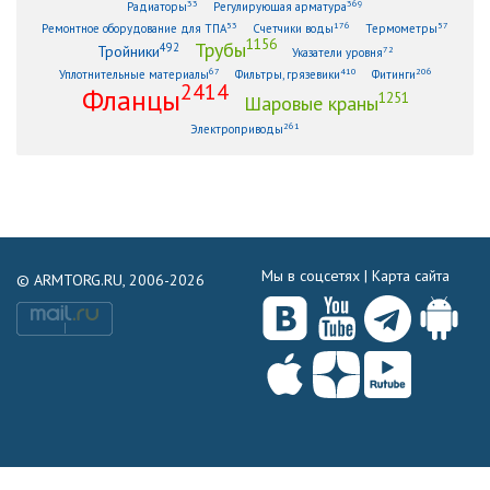
33
369
Радиаторы
Регулирующая арматура
53
176
57
Ремонтное оборудование для ТПА
Счетчики воды
Термометры
1156
Трубы
492
Тройники
72
Указатели уровня
67
410
206
Уплотнительные материалы
Фильтры, грязевики
Фитинги
2414
Фланцы
1251
Шаровые краны
261
Электроприводы
Мы в соцсетях |
Карта сайта
© ARMTORG.RU, 2006-2026