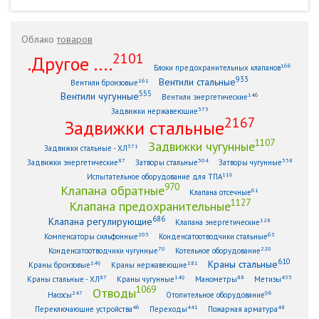
Облако
товаров
2101
.Другое ....
166
Блоки предохранительных клапанов
933
Вентили стальные
161
Вентили бронзовые
555
Вентили чугунные
146
Вентили энергетические
373
Задвижки нержавеющие
2167
Задвижки стальные
1107
Задвижки чугунные
371
Задвижки стальные - ХЛ
87
304
338
Задвижки энергетические
Затворы стальные
Затворы чугунные
119
Испытательное оборудование для ТПА
970
Клапана обратные
61
Клапана отсечные
1127
Клапана предохранительные
686
Клапана регулирующие
128
Клапана энергетические
203
63
Компенсаторы сильфонные
Конденсатоотводчики стальные
70
220
Конденсатоотводчики чугунные
Котельное оборудование
610
Краны стальные
149
181
Краны бронзовые
Краны нержавеющие
87
149
88
433
Краны стальные - ХЛ
Краны чугунные
Манометры
Метизы
1069
Отводы
247
96
Насосы
Отопительное оборудование
46
441
48
Переключающие устройства
Переходы
Пожарная арматура