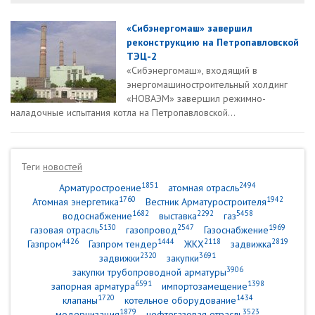
«Сибэнергомаш» завершил
реконструкцию на Петропавловской
ТЭЦ-2
«Сибэнергомаш», входящий в
энергомашиностроительный холдинг
«НОВАЭМ» завершил режимно-
наладочные испытания котла на Петропавловской...
Теги
новостей
1851
2494
Арматуростроение
атомная отрасль
1760
1942
Атомная энергетика
Вестник Арматуростроителя
1682
2292
5458
водоснабжение
выставка
газ
5130
2547
1969
газовая отрасль
газопровод
Газоснабжение
4426
1444
2118
2819
Газпром
Газпром тендер
ЖКХ
задвижка
2320
3691
задвижки
закупки
3906
закупки трубопроводной арматуры
6591
1398
запорная арматура
импортозамещение
1720
1434
клапаны
котельное оборудование
1879
3523
модернизация
нефтегазовая отрасль