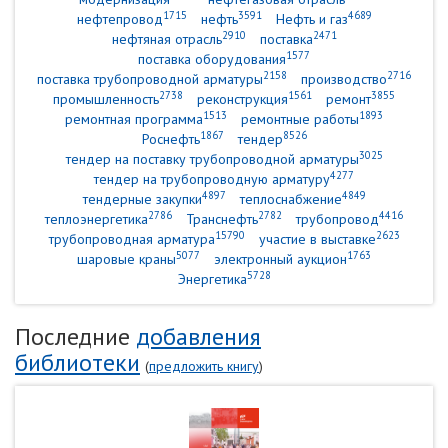
1715
3591
4689
нефтепровод
нефть
Нефть и газ
2910
2471
нефтяная отрасль
поставка
1577
поставка оборудования
2158
2716
поставка трубопроводной арматуры
производство
2738
1561
3855
промышленность
реконструкция
ремонт
1513
1893
ремонтная программа
ремонтные работы
1867
8526
Роснефть
тендер
3025
тендер на поставку трубопроводной арматуры
4277
тендер на трубопроводную арматуру
4897
4849
тендерные закупки
теплоснабжение
2786
2782
4416
теплоэнергетика
Транснефть
трубопровод
15790
2623
трубопроводная арматура
участие в выставке
5077
1763
шаровые краны
электронный аукцион
5728
Энергетика
Последние
добавления
библиотеки
(
предложить книгу
)