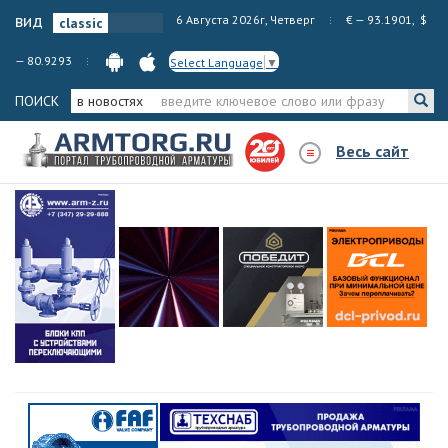
вид
6 Августа 2026г, Четверг
€ — 93.1901, $
— 80.9293
Select Language
▼
ПОИСК
в новостях
Весь сайт