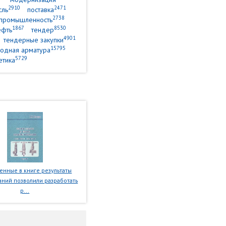
2910
2471
сль
поставка
2738
промышленность
1867
8530
ефть
тендер
4901
тендерные закупки
15795
одная арматура
5729
етика
нные в книге результаты
ний позволили разработать
р...