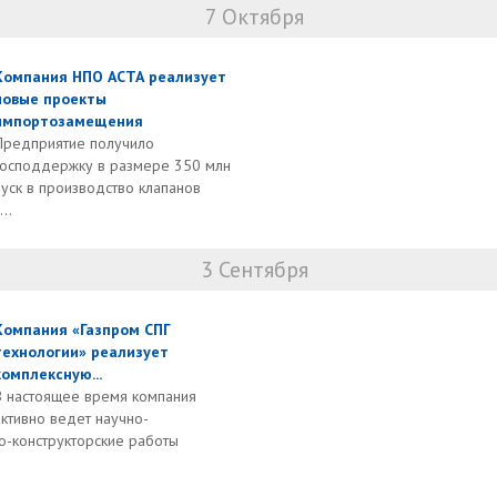
7 Октября
Компания НПО АСТА реализует
новые проекты
импортозамещения
Предприятие получило
господдержку в размере 350 млн
пуск в производство клапанов
..
3 Сентября
Компания «Газпром СПГ
технологии» реализует
комплексную...
В настоящее время компания
активно ведет научно-
о-конструкторские работы