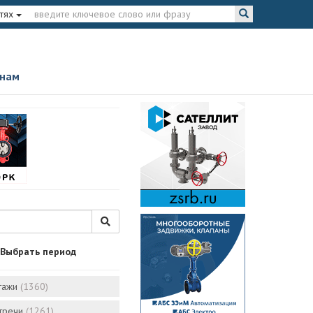
тях
 нам
Выбрать период
тажи
(1360)
стречи
(1261)