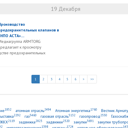
19 Декабря
Производство
предохранительных клапанов в
«НПО АСТА»....
Медиагруппа ARMTORG
предлагает к просмотру
дстве предохранительных
1
2
3
4
5
6
>
>>
1852
2494
1760
ние
атомная отрасль
Атомная энергетика
Вестник Армат
2292
5460
5132
2550
выставка
газ
газовая отрасль
газопровод
Газоснаб
2119
2823
2320
3691
ЖКХ
задвижка
задвижки
закупки
закупки трубопр
92
1398
1724
143
импортозамещение
клапаны
котельное оборудование