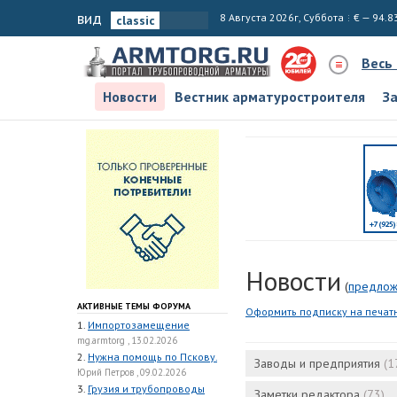
вид
8 Августа 2026г, Суббота
€ — 94.8
Весь
Новости
Вестник арматуростроителя
З
Новости
(
предлож
АКТИВНЫЕ ТЕМЫ ФОРУМА
Оформить подписку на печат
1.
Импортозамещение
mg.armtorg , 13.02.2026
2.
Нужна помощь по Пскову.
Заводы и предприятия
(1
Юрий Петров , 09.02.2026
3.
Грузия и трубопроводы
Заметки редактора
(73)