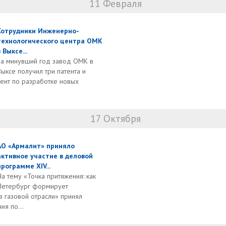
11 Февраля
Сотрудники Инженерно-
технологического центра ОМК
 Выксе...
За минувший год завод ОМК в
Выксе получил три патента и
тент по разработке новых
17 Октября
АО «Армалит» приняло
активное участие в деловой
программе XIV...
На тему «Точка притяжения: как
Петербург формирует
 газовой отрасли» принял
ия по...