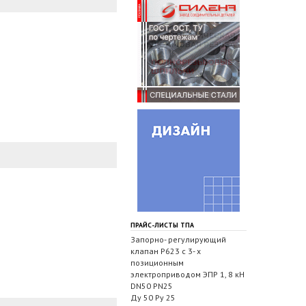
ПРАЙС-ЛИСТЫ ТПА
Запорно- регулирующий
клапан Р623 с 3- х
позиционным
электроприводом ЭПР 1, 8 кН
DN50 PN25
Ду 50 Ру 25