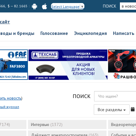
ПОИСК
в новос
366, $ — 82.1665
Select Language
▼
 сайт
аводы и бренды
Голосование
Энциклопедия
Написать
ПОИСК
ить новость
)
ный журнал
Все разделы
7174)
Интервью
(1372)
Видеорепор
Дайджест арматуростроителя
(163)
События и в