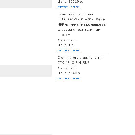
Цена: 69219 р.
смотреть далее...
Задвижка шиберная
ВЭЛСТОК VA- 013- 01- HW(N)-
NBR чугунная межфланцевая
штурвал с невыдвижным
штоком
Ду 50 Ру 10
Цена: 1 р.
смотреть далее...
Счетчик тепла крыльчатый
СТК- 15- 0, 6 M- BUS
Ду 15 Ру 16
Цена: 3640 р.
смотреть далее...