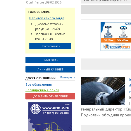
Юрий Петров , 09.02.2026
ГОЛОСОВАНИЕ
Избыток какого вида
трубопроводной
Дисковые затворы и
арматуры наблюдается
редукцио...-28.6%
на Российском рынке с
Задвижки и шаровые
2024 по 2026 годы?
краны-71.4%
Проголосовать
ВИДЕОХАБ
ЛИЧНЫЙ КАБИНЕТ
Развернуть
ДОСКА ОБЪЯВЛЕНИЙ
Все объявления
Расширенный поиск
ДОБАВИТЬ ОБЪЯВЛЕНИЕ
генеральный директор «Си
Подколзин обсудили проек