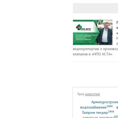
видеорепортаж о произво
клапанов в «НПО АСТА».
Теги
новостей
Арматурострое
1684
водоснабжение
1444
Газпром тендер
65
запорная арматура