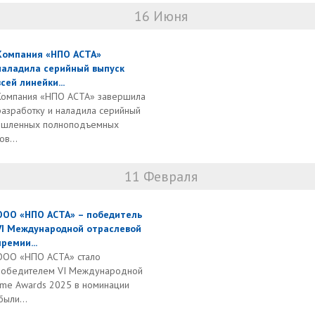
16 Июня
Компания «НПО АСТА»
наладила серийный выпуск
всей линейки...
Компания «НПО АСТА» завершила
разработку и наладила серийный
мышленных полноподъемных
в...
11 Февраля
ООО «НПО АСТА» – победитель
VI Международной отраслевой
премии...
ООО «НПО АСТА» стало
победителем VI Международной
ame Awards 2025 в номинации
были...