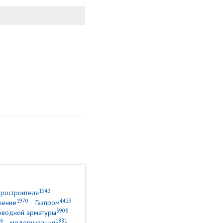
1943
уростроителя
1970
4429
жение
Газпром
3906
оводной арматуры
6
1881
модернизация