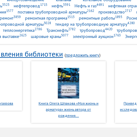
3523
1715
3591
4691
ь
нефтепровод
нефть
Нефть и газ
нефтяная отра
1577
2162
2717
ния
поставка трубопроводной арматуры
производство
3859
1513
1893
ремонт
ремонтная программа
ремонтные работы
Росн
3028
4280
убопроводной арматуры
тендер на трубопроводную арматуру
2786
2782
4420
теплоэнергетика
Транснефть
трубопровод
трубопров
2623
5077
1763
в выставке
шаровые краны
электронный аукцион
Энерг
вления библиотеки
(
предложить книгу
)
гаязова
Книга Олега Шпакова «Моя жизнь и
Приведе
арматура» жизнь автора от
исследова
рождения...