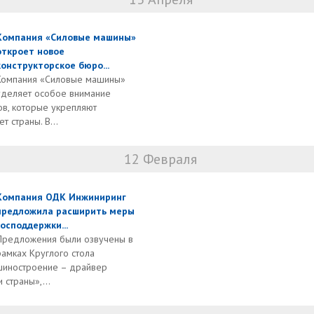
Компания «Силовые машины»
откроет новое
конструкторское бюро...
Компания «Силовые машины»
уделяет особое внимание
ов, которые укрепляют
т страны. В...
12 Февраля
Компания ОДК Инжиниринг
предложила расширить меры
господдержки...
Предложения были озвучены в
рамках Круглого стола
шиностроение – драйвер
 страны»,...