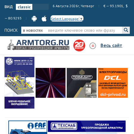
вид
6 Августа 2026г, Четверг
€ — 93.1901, $
— 80.9293
Select Language
▼
ПОИСК
в новостях
Весь сайт