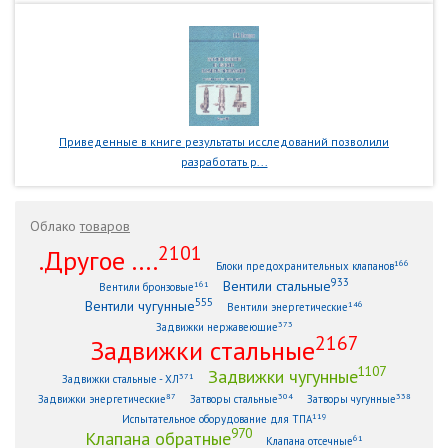
Приведенные в книге результаты исследований позволили
разработать р...
Облако
товаров
2101
.Другое ....
166
Блоки предохранительных клапанов
933
Вентили стальные
161
Вентили бронзовые
555
Вентили чугунные
146
Вентили энергетические
373
Задвижки нержавеющие
2167
Задвижки стальные
1107
Задвижки чугунные
371
Задвижки стальные - ХЛ
87
304
338
Задвижки энергетические
Затворы стальные
Затворы чугунные
119
Испытательное оборудование для ТПА
970
Клапана обратные
61
Клапана отсечные