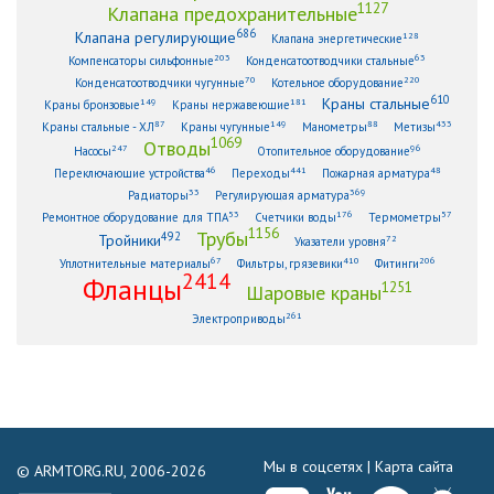
1127
Клапана предохранительные
686
Клапана регулирующие
128
Клапана энергетические
203
63
Компенсаторы сильфонные
Конденсатоотводчики стальные
70
220
Конденсатоотводчики чугунные
Котельное оборудование
610
Краны стальные
149
181
Краны бронзовые
Краны нержавеющие
87
149
88
433
Краны стальные - ХЛ
Краны чугунные
Манометры
Метизы
1069
Отводы
247
96
Насосы
Отопительное оборудование
46
441
48
Переключающие устройства
Переходы
Пожарная арматура
33
369
Радиаторы
Регулирующая арматура
53
176
57
Ремонтное оборудование для ТПА
Счетчики воды
Термометры
1156
Трубы
492
Тройники
72
Указатели уровня
67
410
206
Уплотнительные материалы
Фильтры, грязевики
Фитинги
2414
Фланцы
1251
Шаровые краны
261
Электроприводы
Мы в соцсетях |
Карта сайта
© ARMTORG.RU, 2006-2026