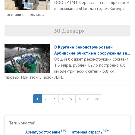
ООО «РТМТ-Сервис» — стала призером
в номинации «Прорыв года». Конкурс
посетили начальник...
30 Декабря
В Кургане реконструировали
Арбинские очистные сооружения за...
Общий бюджет реконструкции составил
1,8 млрд. рублей. Было построено 6,8
км электрических сетей и 3,8 км
газовых. При этом участок ЛЭП...
1
2
3
4
5
6
>
>>
Теги
новостей
1851
2494
Арматуростроение
атомная отрасль