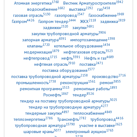
1760
1942
Атомная энергетика
Вестник Арматуростроителя
1682
2292
5458
водоснабжение
выставка
газ
5130
2547
1969
газовая отрасль
газопровод
Газоснабжение
4426
1444
2118
2819
Газпром
Газпром тендер
ЖКХ
задвижка
2320
3691
задвижки
закупки
3906
закупки трубопроводной арматуры
6591
1398
запорная арматура
импортозамещение
1720
1434
клапаны
котельное оборудование
1879
3523
модернизация
нефтегазовая отрасль
1715
3591
4689
нефтепровод
нефть
Нефть и газ
2910
2471
нефтяная отрасль
поставка
1577
поставка оборудования
2158
2716
поставка трубопроводной арматуры
производство
2738
1561
3855
промышленность
реконструкция
ремонт
1513
1893
ремонтная программа
ремонтные работы
1867
8526
Роснефть
тендер
3025
тендер на поставку трубопроводной арматуры
4277
тендер на трубопроводную арматуру
4897
4849
тендерные закупки
теплоснабжение
2786
2782
4416
теплоэнергетика
Транснефть
трубопровод
15790
2623
трубопроводная арматура
участие в выставке
5077
1763
шаровые краны
электронный аукцион
5728