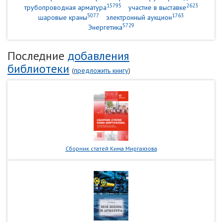
15795
2623
трубопроводная арматура
участие в выставке
5077
1763
шаровые краны
электронный аукцион
5729
Энергетика
Последние
добавления
библиотеки
(
предложить книгу
)
Сборник статей Кима Миргаязова