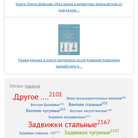
Книга Олега Шпакова «Моя жизнь и арматура» жизнь автора от
рождения...
Приведенные в книге результаты исследований позволили
разработать р...
Облако
товаров
2101
.Другое ....
166
Блоки предохранительных клапанов
933
Вентили стальные
161
Вентили бронзовые
555
Вентили чугунные
146
Вентили энергетические
373
Задвижки нержавеющие
2167
Задвижки стальные
1107
Задвижки чугунные
371
Задвижки стальные - ХЛ