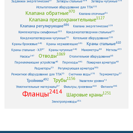
87
304
338
Задвижки энергетические
Затворы стальные
Затворы чугунные
119
Испытательное оборудование для ТПА
970
Клапана обратные
61
Клапана отсечные
1127
Клапана предохранительные
686
Клапана регулирующие
128
Клапана энергетические
203
63
Компенсаторы сильфонные
Конденсатоотводчики стальные
70
220
Конденсатоотводчики чугунные
Котельное оборудование
610
Краны стальные
149
181
Краны бронзовые
Краны нержавеющие
87
149
88
433
Краны стальные - ХЛ
Краны чугунные
Манометры
Метизы
1069
Отводы
247
96
Насосы
Отопительное оборудование
46
441
48
Переключающие устройства
Переходы
Пожарная арматура
33
369
Радиаторы
Регулирующая арматура
53
176
57
Ремонтное оборудование для ТПА
Счетчики воды
Термометры
1156
Трубы
492
Тройники
72
Указатели уровня
67
410
206
Уплотнительные материалы
Фильтры, грязевики
Фитинги
2414
Фланцы
1251
Шаровые краны
261
Электроприводы