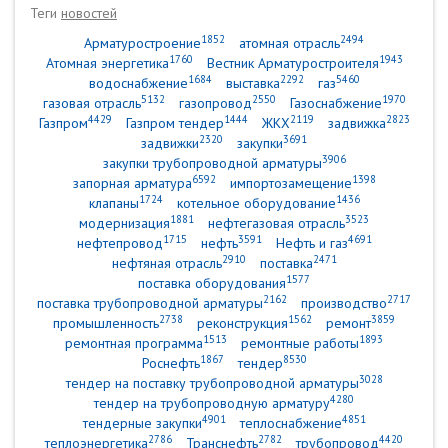
Теги
новостей
1852
2494
Арматуростроение
атомная отрасль
1760
1943
Атомная энергетика
Вестник Арматуростроителя
1684
2292
5460
водоснабжение
выставка
газ
5132
2550
1970
газовая отрасль
газопровод
Газоснабжение
4429
1444
2119
2823
Газпром
Газпром тендер
ЖКХ
задвижка
2320
3691
задвижки
закупки
3906
закупки трубопроводной арматуры
6592
1398
запорная арматура
импортозамещение
1724
1436
клапаны
котельное оборудование
1881
3523
модернизация
нефтегазовая отрасль
1715
3591
4691
нефтепровод
нефть
Нефть и газ
2910
2471
нефтяная отрасль
поставка
1577
поставка оборудования
2162
2717
поставка трубопроводной арматуры
производство
2738
1562
3859
промышленность
реконструкция
ремонт
1513
1893
ремонтная программа
ремонтные работы
1867
8530
Роснефть
тендер
3028
тендер на поставку трубопроводной арматуры
4280
тендер на трубопроводную арматуру
4901
4851
тендерные закупки
теплоснабжение
2786
2782
4420
теплоэнергетика
Транснефть
трубопровод