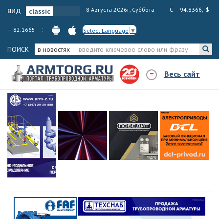
вид
8 Августа 2026г, Суббота
€ — 94.8366, $
— 82.1665
Select Language
▼
ПОИСК
в новостях
Весь сайт