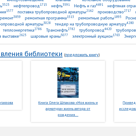
3523
1715
3591
4691
ь
нефтепровод
нефть
Нефть и газ
нефтяная отра
1577
2162
2717
ния
поставка трубопроводной арматуры
производство
3859
1513
1893
ремонт
ремонтная программа
ремонтные работы
Росн
3028
4280
убопроводной арматуры
тендер на трубопроводную арматуру
2786
2782
4420
теплоэнергетика
Транснефть
трубопровод
трубопров
2623
5077
1763
в выставке
шаровые краны
электронный аукцион
Энерг
вления библиотеки
(
предложить книгу
)
гаязова
Книга Олега Шпакова «Моя жизнь и
Приведе
арматура» жизнь автора от
исследова
рождения...