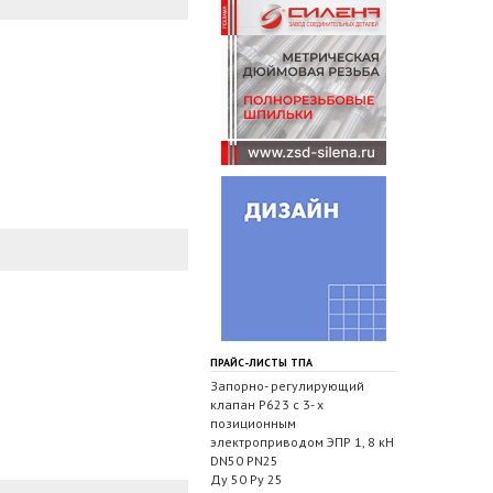
ПРАЙС-ЛИСТЫ ТПА
Запорно- регулирующий
клапан Р623 с 3- х
позиционным
электроприводом ЭПР 1, 8 кН
DN50 PN25
Ду 50 Ру 25