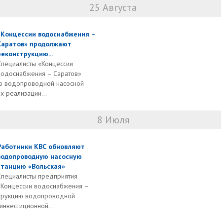
25 Августа
«Концессии водоснабжения –
Саратов» продолжают
реконструкцию...
Специалисты «Концессии
водоснабжения – Саратов»
ю водопроводной насосной
х реализации...
8 Июля
Работники КВС обновляют
водопроводную насосную
станцию «Вольская»
Специалисты предприятия
«Концессии водоснабжения –
струкцию водопроводной
инвестиционной...