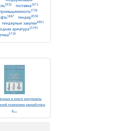
2910
2471
сль
поставка
2738
промышленность
1867
8530
ефть
тендер
4901
тендерные закупки
15795
одная арматура
5729
етика
нные в книге результаты
ний позволили разработать
р...