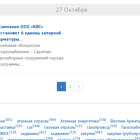
27 Октября
Компания ООО «КВС»
установит 6 единиц запорной
арматуры...
Компания «Концессии
водоснабжения – Саратов»
одозаборных сооружений города
рограммы,...
1
2
>
1852
2494
1760
ние
атомная отрасль
Атомная энергетика
Вестник Армат
2292
5460
5132
2550
выставка
газ
газовая отрасль
газопровод
Газоснаб
2119
2823
2320
3691
ЖКХ
задвижка
задвижки
закупки
закупки трубопр
92
1398
1724
143
импортозамещение
клапаны
котельное оборудование