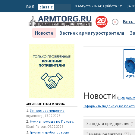
вид
8 Августа 2026г, Суббота
€ — 94.8
Весь
Новости
Вестник арматуростроителя
З
Новости
(
предлож
АКТИВНЫЕ ТЕМЫ ФОРУМА
Оформить подписку на печат
1.
Импортозамещение
mg.armtorg , 13.02.2026
2.
Нужна помощь по Пскову.
Заводы и предприятия
(1
Юрий Петров , 09.02.2026
3.
Грузия и трубопроводы
Заметки редактора
(73)