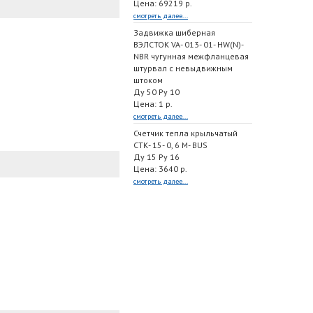
Цена: 69219 р.
смотреть далее...
Задвижка шиберная
ВЭЛСТОК VA- 013- 01- HW(N)-
NBR чугунная межфланцевая
штурвал с невыдвижным
штоком
Ду 50 Ру 10
Цена: 1 р.
смотреть далее...
Счетчик тепла крыльчатый
СТК- 15- 0, 6 M- BUS
Ду 15 Ру 16
Цена: 3640 р.
смотреть далее...