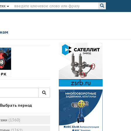
тях
 нам
Выбрать период
тажи
(1360)
стречи
(1261)