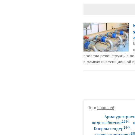
провела реконструкцию в
в рамках инвестиционной п
Теги
новостей
Арматурострое
1684
водоснабжение
1444
Газпром тендер
65
запорная арматура