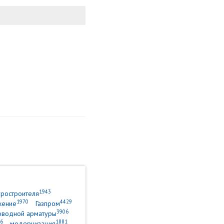
1943
уростроителя
1970
4429
жение
Газпром
3906
оводной арматуры
6
1881
модернизация