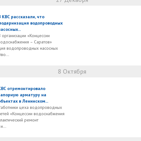
В КВС рассказали, что
модернизация водопроводных
насосных...
В организации «Концессии
водоснабжения – Саратов»
ация водопроводных насосных
во...
8 Октября
КВС отремонтировало
запорную арматуру на
объектах в Ленинском...
Работники цеха водопроводных
сетей «Концессии водоснабжения
лактический ремонт
и...