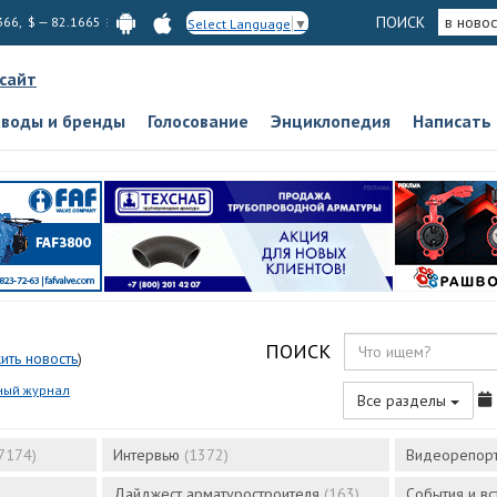
ПОИСК
в новос
366, $ — 82.1665
Select Language
▼
 сайт
аводы и бренды
Голосование
Энциклопедия
Написать
ПОИСК
ить новость
)
ный журнал
Все разделы
7174)
Интервью
(1372)
Видеорепор
Дайджест арматуростроителя
(163)
События и в