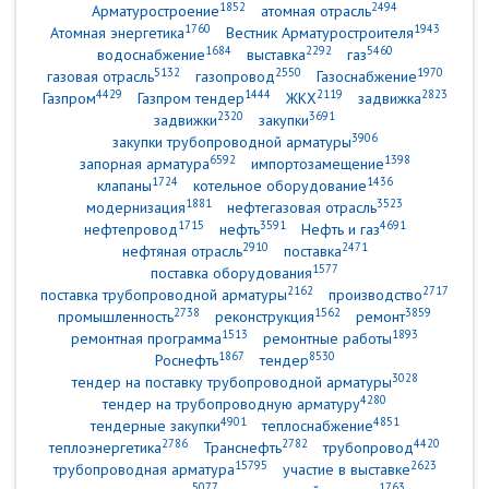
1852
2494
Арматуростроение
атомная отрасль
1760
1943
Атомная энергетика
Вестник Арматуростроителя
1684
2292
5460
водоснабжение
выставка
газ
5132
2550
1970
газовая отрасль
газопровод
Газоснабжение
4429
1444
2119
2823
Газпром
Газпром тендер
ЖКХ
задвижка
2320
3691
задвижки
закупки
3906
закупки трубопроводной арматуры
6592
1398
запорная арматура
импортозамещение
1724
1436
клапаны
котельное оборудование
1881
3523
модернизация
нефтегазовая отрасль
1715
3591
4691
нефтепровод
нефть
Нефть и газ
2910
2471
нефтяная отрасль
поставка
1577
поставка оборудования
2162
2717
поставка трубопроводной арматуры
производство
2738
1562
3859
промышленность
реконструкция
ремонт
1513
1893
ремонтная программа
ремонтные работы
1867
8530
Роснефть
тендер
3028
тендер на поставку трубопроводной арматуры
4280
тендер на трубопроводную арматуру
4901
4851
тендерные закупки
теплоснабжение
2786
2782
4420
теплоэнергетика
Транснефть
трубопровод
15795
2623
трубопроводная арматура
участие в выставке
5077
1763