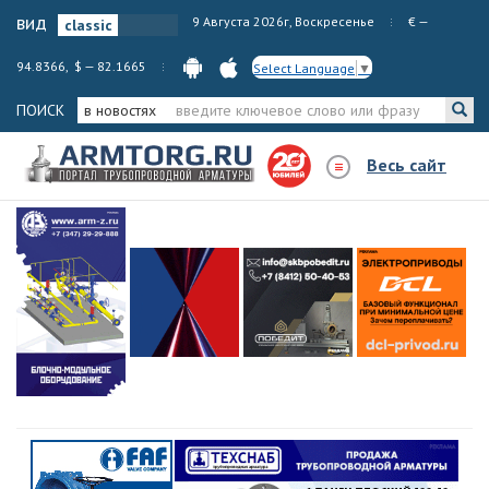
вид
9 Августа 2026г, Воскресенье
€ —
94.8366, $ — 82.1665
Select Language
▼
ПОИСК
в новостях
Весь сайт