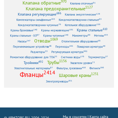
970
Клапана обратные
61
Клапана отсечные
1127
Клапана предохранительные
686
Клапана регулирующие
128
Клапана энергетические
203
63
Компенсаторы сильфонные
Конденсатоотводчики стальные
70
220
Конденсатоотводчики чугунные
Котельное оборудование
610
Краны стальные
149
181
Краны бронзовые
Краны нержавеющие
87
149
88
433
Краны стальные - ХЛ
Краны чугунные
Манометры
Метизы
1069
Отводы
247
96
Насосы
Отопительное оборудование
46
441
48
Переключающие устройства
Переходы
Пожарная арматура
33
369
Радиаторы
Регулирующая арматура
53
176
57
Ремонтное оборудование для ТПА
Счетчики воды
Термометры
1156
Трубы
492
Тройники
72
Указатели уровня
67
410
206
Уплотнительные материалы
Фильтры, грязевики
Фитинги
2414
Фланцы
1251
Шаровые краны
261
Электроприводы
Мы в соцсетях |
Карта сайта
© ARMTORG.RU, 2006-2026