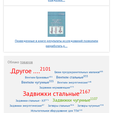
Приведенные в книге результаты исследований позволили
разработать р...
Облако
товаров
2101
.Другое ....
166
Блоки предохранительных клапанов
933
Вентили стальные
161
Вентили бронзовые
555
Вентили чугунные
146
Вентили энергетические
373
Задвижки нержавеющие
2167
Задвижки стальные
1107
Задвижки чугунные
371
Задвижки стальные - ХЛ
87
304
338
Задвижки энергетические
Затворы стальные
Затворы чугунные
119
Испытательное оборудование для ТПА