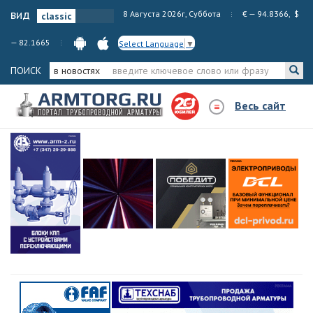
вид
8 Августа 2026г, Суббота
€ — 94.8366, $
— 82.1665
Select Language
▼
ПОИСК
в новостях
Весь сайт