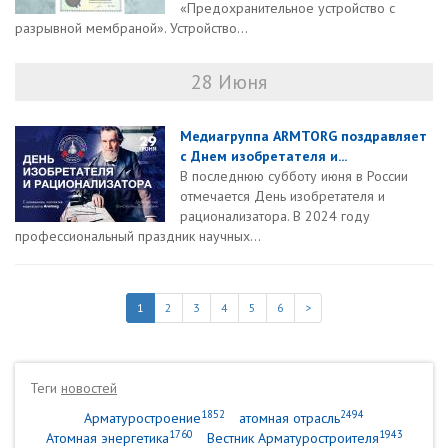
«Предохранительное устройство с
разрывной мембраной». Устройство...
28 Июня
Медиагруппа ARMTORG поздравляет
с Днем изобретателя и...
В последнюю субботу июня в России
отмечается День изобретателя и
рационализатора. В 2024 году
профессиональный праздник научных...
1
2
3
4
5
6
>
Теги
новостей
1852
2494
Арматуростроение
атомная отрасль
1760
1943
Атомная энергетика
Вестник Арматуростроителя