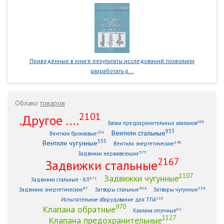
Приведенные в книге результаты исследований позволили
разработать р...
Облако
товаров
2101
.Другое ....
166
Блоки предохранительных клапанов
933
Вентили стальные
161
Вентили бронзовые
555
Вентили чугунные
146
Вентили энергетические
373
Задвижки нержавеющие
2167
Задвижки стальные
1107
Задвижки чугунные
371
Задвижки стальные - ХЛ
87
304
338
Задвижки энергетические
Затворы стальные
Затворы чугунные
119
Испытательное оборудование для ТПА
970
Клапана обратные
61
Клапана отсечные
1127
Клапана предохранительные