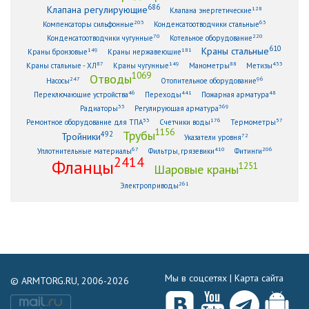
686
Клапана регулирующие
128
Клапана энергетические
203
63
Компенсаторы сильфонные
Конденсатоотводчики стальные
70
220
Конденсатоотводчики чугунные
Котельное оборудование
610
Краны стальные
149
181
Краны бронзовые
Краны нержавеющие
87
149
88
433
Краны стальные - ХЛ
Краны чугунные
Манометры
Метизы
1069
Отводы
247
96
Насосы
Отопительное оборудование
46
441
48
Переключающие устройства
Переходы
Пожарная арматура
33
369
Радиаторы
Регулирующая арматура
53
176
57
Ремонтное оборудование для ТПА
Счетчики воды
Термометры
1156
Трубы
492
Тройники
72
Указатели уровня
67
410
206
Уплотнительные материалы
Фильтры, грязевики
Фитинги
2414
Фланцы
1251
Шаровые краны
261
Электроприводы
Мы в соцсетях |
Карта сайта
© ARMTORG.RU, 2006-2026