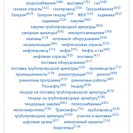
1684
2292
5460
водоснабжение
выставка
газ
5132
2550
1970
газовая отрасль
газопровод
Газоснабжение
4429
1444
2119
2823
Газпром
Газпром тендер
ЖКХ
задвижка
2320
3691
задвижки
закупки
3906
закупки трубопроводной арматуры
6592
1398
запорная арматура
импортозамещение
1724
1436
клапаны
котельное оборудование
1881
3523
модернизация
нефтегазовая отрасль
1715
3591
4691
нефтепровод
нефть
Нефть и газ
2910
2471
нефтяная отрасль
поставка
1577
поставка оборудования
2162
2717
поставка трубопроводной арматуры
производство
2738
1562
3859
промышленность
реконструкция
ремонт
1513
1893
ремонтная программа
ремонтные работы
1867
8530
Роснефть
тендер
3028
тендер на поставку трубопроводной арматуры
4280
тендер на трубопроводную арматуру
4901
4851
тендерные закупки
теплоснабжение
2786
2782
4420
теплоэнергетика
Транснефть
трубопровод
15795
2623
трубопроводная арматура
участие в выставке
5077
1763
шаровые краны
электронный аукцион
5729
Энергетика