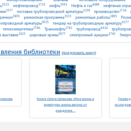
3523
1715
3591
4689
ь
нефтепровод
нефть
Нефть и газ
нефтяная отра
1577
2158
2716
ния
поставка трубопроводной арматуры
производство
3855
1513
1893
ремонт
ремонтная программа
ремонтные работы
Росн
3025
4277
убопроводной арматуры
тендер на трубопроводную арматуру
2786
2782
4416
теплоэнергетика
Транснефть
трубопровод
трубопров
2623
5077
1763
в выставке
шаровые краны
электронный аукцион
Энерг
вления библиотеки
(
предложить книгу
)
гаязова
Книга Олега Шпакова «Моя жизнь и
Приведе
арматура» жизнь автора от
исследова
рождения...