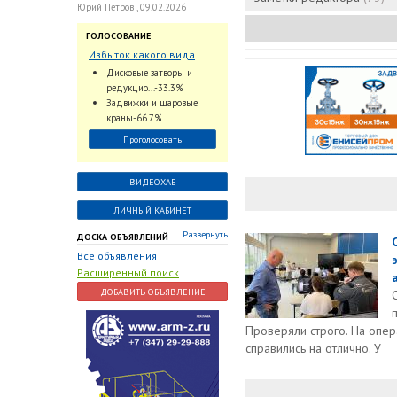
Юрий Петров , 09.02.2026
ГОЛОСОВАНИЕ
Избыток какого вида
трубопроводной
Дисковые затворы и
арматуры наблюдается
редукцио...-33.3%
на Российском рынке с
Задвижки и шаровые
2024 по 2026 годы?
краны-66.7%
Проголосовать
ВИДЕОХАБ
ЛИЧНЫЙ КАБИНЕТ
Развернуть
ДОСКА ОБЪЯВЛЕНИЙ
Все объявления
Расширенный поиск
ДОБАВИТЬ ОБЪЯВЛЕНИЕ
Проверяли строго. На опе
справились на отлично. У