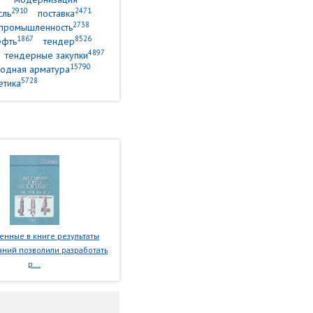
2910
2471
сль
поставка
2738
промышленность
1867
8526
ефть
тендер
4897
тендерные закупки
15790
одная арматура
5728
етика
нные в книге результаты
ний позволили разработать
р...