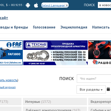
ПОИСК
в новос
901, $ — 80.9293
Select Language
▼
 сайт
аводы и бренды
Голосование
Энциклопедия
Написать
ПОИСК
ить новость
)
ный журнал
Все разделы
7173)
Интервью
(1372)
Видеорепор
Дайджест арматуростроителя
(163)
События и в