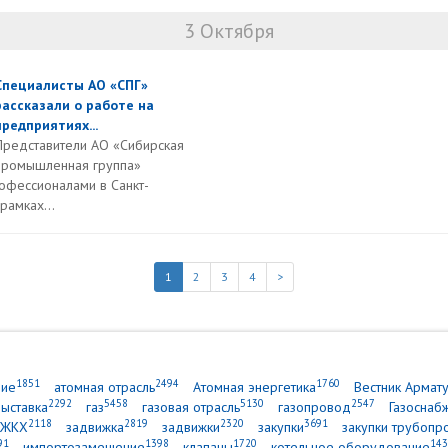
3 Октября
Специалисты АО «СПГ»
рассказали о работе на
предприятиях...
Представители АО «Сибирская
промышленная группа»
офессионалами в Санкт-
рамках...
1
2
3
4
>
1851
2494
1760
ние
атомная отрасль
Атомная энергетика
Вестник Армат
2292
5458
5130
2547
выставка
газ
газовая отрасль
газопровод
Газоснаб
2118
2819
2320
3691
ЖКХ
задвижка
задвижки
закупки
закупки трубопр
91
1398
1720
143
импортозамещение
клапаны
котельное оборудование