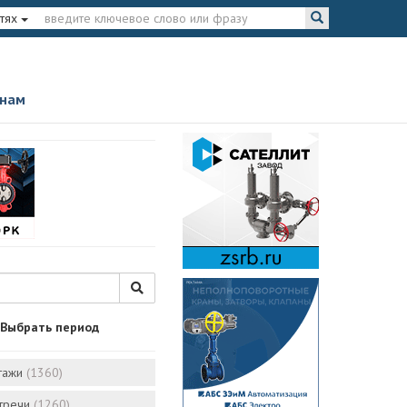
тях
 нам
Выбрать период
тажи
(1360)
стречи
(1260)