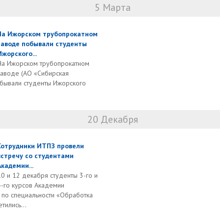
5 Марта
На Ижорском трубопрокатном
заводе побывали студенты
Ижорского...
На Ижорском трубопрокатном
заводе (АО «Сибирская
бывали студенты Ижорского
20 Декабря
Сотрудники ИТПЗ провели
встречу со студентами
Академии...
10 и 12 декабря студенты 3-го и
4-го курсов Академии
по специальности «Обработка
тились...