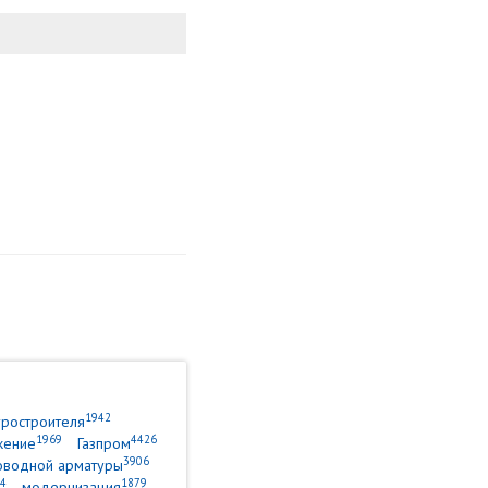
1942
уростроителя
1969
4426
жение
Газпром
3906
оводной арматуры
4
1879
модернизация