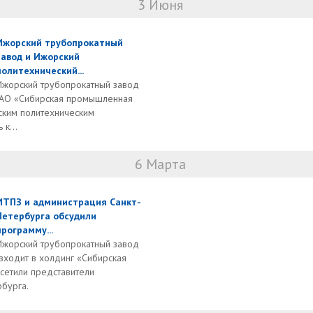
3 Июня
Ижорский трубопрокатный
завод и Ижорский
политехнический...
Ижорский трубопрокатный завод
(АО «Сибирская промышленная
ским политехническим
к...
6 Марта
ИТПЗ и администрация Санкт-
Петербурга обсудили
программу...
Ижорский трубопрокатный завод
(входит в холдинг «Сибирская
сетили представители
бурга.