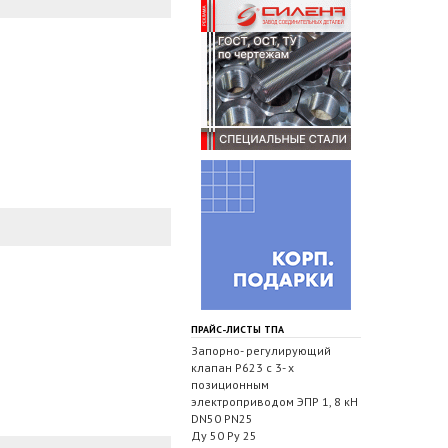
ПРАЙС-ЛИСТЫ ТПА
Запорно- регулирующий
клапан Р623 с 3- х
позиционным
электроприводом ЭПР 1, 8 кН
DN50 PN25
Ду 50 Ру 25