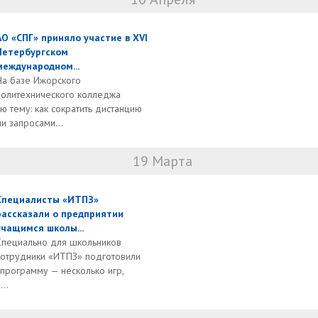
АО «СПГ» приняло участие в XVI
Петербургском
международном...
На базе Ижорского
политехнического колледжа
ю тему: как сократить дистанцию
и запросами...
19 Марта
Специалисты «ИТПЗ»
рассказали о предприятии
учащимся школы...
Специально для школьников
сотрудники «ИТПЗ» подготовили
программу — несколько игр,
..