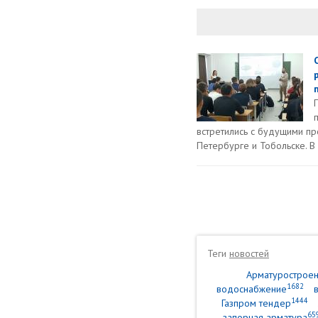
встретились с будущими пр
Петербурге и Тобольске. В 
Теги
новостей
Арматурострое
1682
водоснабжение
1444
Газпром тендер
65
запорная арматура