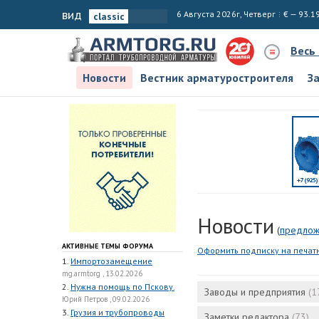
вид
6 Августа 2026г, Четверг
€ — 93.1
Весь
Новости
Вестник арматуростроителя
З
Новости
(
предлож
АКТИВНЫЕ ТЕМЫ ФОРУМА
Оформить подписку на печат
1.
Импортозамещение
mg.armtorg , 13.02.2026
2.
Нужна помощь по Пскову.
Заводы и предприятия
(1
Юрий Петров , 09.02.2026
3.
Грузия и трубопроводы
Заметки редактора
(73)