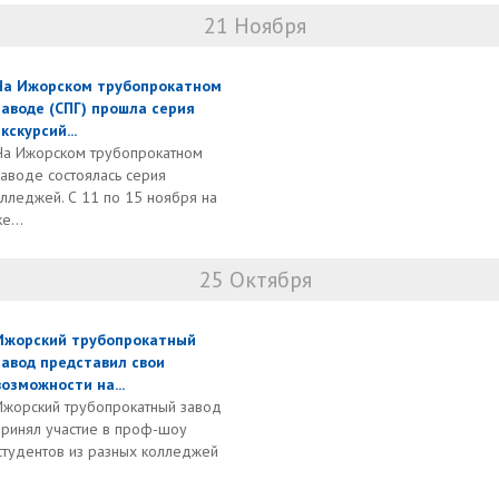
21 Ноября
На Ижорском трубопрокатном
заводе (СПГ) прошла серия
экскурсий...
На Ижорском трубопрокатном
заводе состоялась серия
олледжей. С 11 по 15 ноября на
е...
25 Октября
Ижорский трубопрокатный
завод представил свои
возможности на...
Ижорский трубопрокатный завод
принял участие в проф-шоу
студентов из разных колледжей