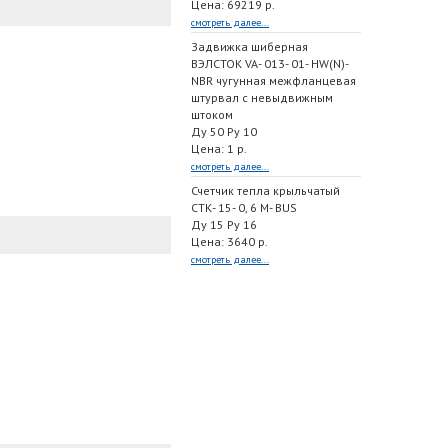
Цена: 69219 р.
смотреть далее...
Задвижка шиберная
ВЭЛСТОК VA- 013- 01- HW(N)-
NBR чугунная межфланцевая
штурвал с невыдвижным
штоком
Ду 50 Ру 10
Цена: 1 р.
смотреть далее...
Счетчик тепла крыльчатый
СТК- 15- 0, 6 M- BUS
Ду 15 Ру 16
Цена: 3640 р.
смотреть далее...