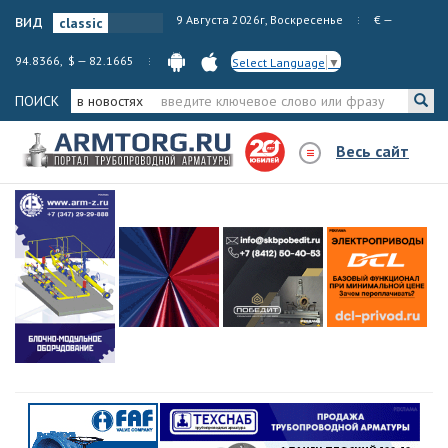
вид
9 Августа 2026г, Воскресенье
€ —
94.8366, $ — 82.1665
Select Language
▼
ПОИСК
в новостях
Весь сайт