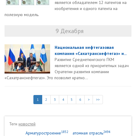
является обладателем 12 патентов на
изобретения и одного патента на
полезную модель.
9 Декабря
Национальная нефтегазовая
компания «Сахатранснефтегаз» и...
Развитие Среднетюнгского ГКМ
является одной из приоритетных задач
Стратегии развития компании
«Сахатранснефтегаз». Это позволит кратно...
1
2
3
4
5
6
>
>>
Теги
новостей
1852
2494
Арматуростроение
атомная отрасль