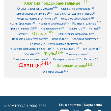
1127
Клапана предохранительные
686
Клапана регулирующие
128
Клапана энергетические
203
63
Компенсаторы сильфонные
Конденсатоотводчики стальные
70
220
Конденсатоотводчики чугунные
Котельное оборудование
610
Краны стальные
149
181
Краны бронзовые
Краны нержавеющие
87
149
88
433
Краны стальные - ХЛ
Краны чугунные
Манометры
Метизы
1069
Отводы
247
96
Насосы
Отопительное оборудование
46
441
48
Переключающие устройства
Переходы
Пожарная арматура
33
369
Радиаторы
Регулирующая арматура
53
176
57
Ремонтное оборудование для ТПА
Счетчики воды
Термометры
1156
Трубы
492
Тройники
72
Указатели уровня
67
410
206
Уплотнительные материалы
Фильтры, грязевики
Фитинги
2414
Фланцы
1251
Шаровые краны
261
Электроприводы
Мы в соцсетях |
Карта сайта
© ARMTORG.RU, 2006-2026