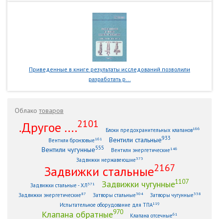
Приведенные в книге результаты исследований позволили
разработать р...
Облако
товаров
2101
.Другое ....
166
Блоки предохранительных клапанов
933
Вентили стальные
161
Вентили бронзовые
555
Вентили чугунные
146
Вентили энергетические
373
Задвижки нержавеющие
2167
Задвижки стальные
1107
Задвижки чугунные
371
Задвижки стальные - ХЛ
87
304
338
Задвижки энергетические
Затворы стальные
Затворы чугунные
119
Испытательное оборудование для ТПА
970
Клапана обратные
61
Клапана отсечные