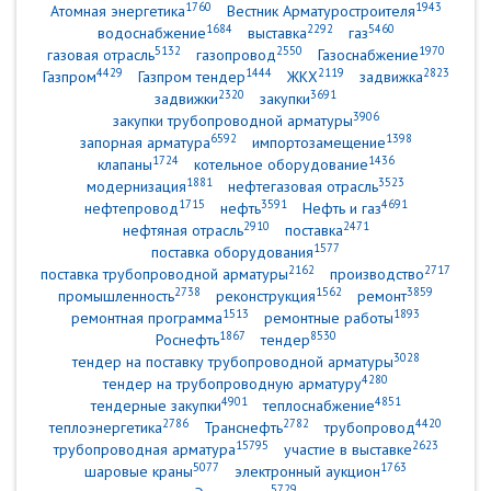
1760
1943
Атомная энергетика
Вестник Арматуростроителя
1684
2292
5460
водоснабжение
выставка
газ
5132
2550
1970
газовая отрасль
газопровод
Газоснабжение
4429
1444
2119
2823
Газпром
Газпром тендер
ЖКХ
задвижка
2320
3691
задвижки
закупки
3906
закупки трубопроводной арматуры
6592
1398
запорная арматура
импортозамещение
1724
1436
клапаны
котельное оборудование
1881
3523
модернизация
нефтегазовая отрасль
1715
3591
4691
нефтепровод
нефть
Нефть и газ
2910
2471
нефтяная отрасль
поставка
1577
поставка оборудования
2162
2717
поставка трубопроводной арматуры
производство
2738
1562
3859
промышленность
реконструкция
ремонт
1513
1893
ремонтная программа
ремонтные работы
1867
8530
Роснефть
тендер
3028
тендер на поставку трубопроводной арматуры
4280
тендер на трубопроводную арматуру
4901
4851
тендерные закупки
теплоснабжение
2786
2782
4420
теплоэнергетика
Транснефть
трубопровод
15795
2623
трубопроводная арматура
участие в выставке
5077
1763
шаровые краны
электронный аукцион
5729