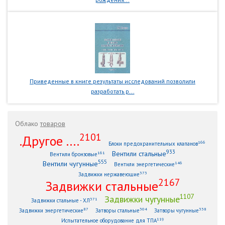
Приведенные в книге результаты исследований позволили
разработать р...
Облако
товаров
2101
.Другое ....
166
Блоки предохранительных клапанов
933
Вентили стальные
161
Вентили бронзовые
555
Вентили чугунные
146
Вентили энергетические
373
Задвижки нержавеющие
2167
Задвижки стальные
1107
Задвижки чугунные
371
Задвижки стальные - ХЛ
87
304
338
Задвижки энергетические
Затворы стальные
Затворы чугунные
119
Испытательное оборудование для ТПА