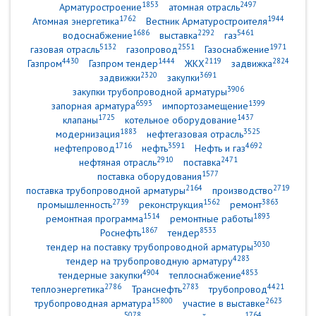
1853
2497
Арматуростроение
атомная отрасль
1762
1944
Атомная энергетика
Вестник Арматуростроителя
1686
2292
5461
водоснабжение
выставка
газ
5132
2551
1971
газовая отрасль
газопровод
Газоснабжение
4430
1444
2119
2824
Газпром
Газпром тендер
ЖКХ
задвижка
2320
3691
задвижки
закупки
3906
закупки трубопроводной арматуры
6593
1399
запорная арматура
импортозамещение
1725
1437
клапаны
котельное оборудование
1883
3525
модернизация
нефтегазовая отрасль
1716
3591
4692
нефтепровод
нефть
Нефть и газ
2910
2471
нефтяная отрасль
поставка
1577
поставка оборудования
2164
2719
поставка трубопроводной арматуры
производство
2739
1562
3863
промышленность
реконструкция
ремонт
1514
1893
ремонтная программа
ремонтные работы
1867
8533
Роснефть
тендер
3030
тендер на поставку трубопроводной арматуры
4283
тендер на трубопроводную арматуру
4904
4853
тендерные закупки
теплоснабжение
2786
2783
4421
теплоэнергетика
Транснефть
трубопровод
15800
2623
трубопроводная арматура
участие в выставке
5078
1764