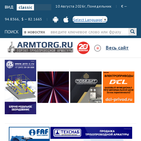
вид
10 Августа 2026г, Понедельник
€ —
94.8366, $ — 82.1665
Select Language
▼
ПОИСК
в новостях
Весь сайт