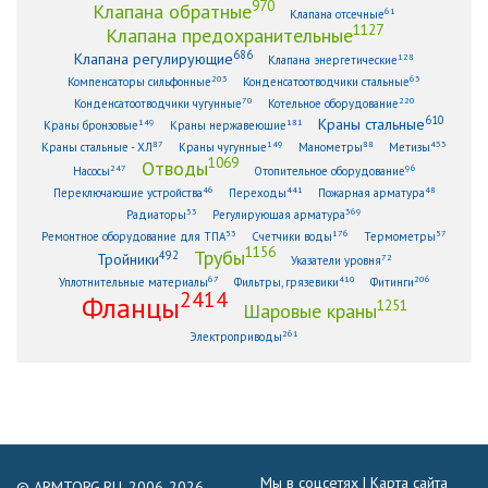
970
Клапана обратные
61
Клапана отсечные
1127
Клапана предохранительные
686
Клапана регулирующие
128
Клапана энергетические
203
63
Компенсаторы сильфонные
Конденсатоотводчики стальные
70
220
Конденсатоотводчики чугунные
Котельное оборудование
610
Краны стальные
149
181
Краны бронзовые
Краны нержавеющие
87
149
88
433
Краны стальные - ХЛ
Краны чугунные
Манометры
Метизы
1069
Отводы
247
96
Насосы
Отопительное оборудование
46
441
48
Переключающие устройства
Переходы
Пожарная арматура
33
369
Радиаторы
Регулирующая арматура
53
176
57
Ремонтное оборудование для ТПА
Счетчики воды
Термометры
1156
Трубы
492
Тройники
72
Указатели уровня
67
410
206
Уплотнительные материалы
Фильтры, грязевики
Фитинги
2414
Фланцы
1251
Шаровые краны
261
Электроприводы
Мы в соцсетях |
Карта сайта
© ARMTORG.RU, 2006-2026