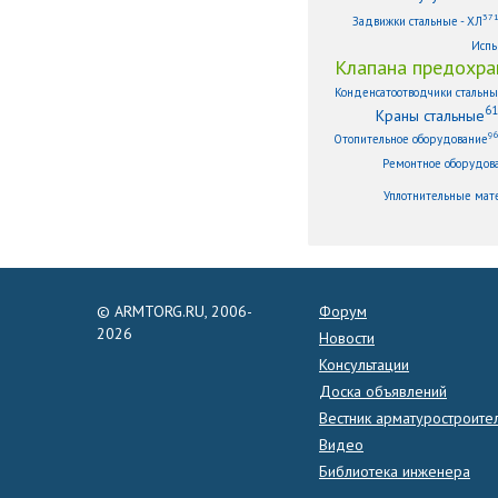
37
Задвижки стальные - ХЛ
Испы
Клапана предохра
Конденсатоотводчики стальн
61
Краны стальные
9
Отопительное оборудование
Ремонтное оборудов
Уплотнительные мат
© ARMTORG.RU, 2006-
Форум
2026
Новости
Консультации
Доска объявлений
Вестник арматуростроите
Видео
Библиотека инженера