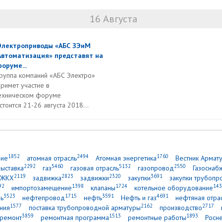
16 Августа
Электроприводы «АБС ЗЭиМ
Автоматизация» представят на
форуме...
Группа компаний «АБС Электро»
примет участие в
ехническом форуме
тоится 21-26 августа 2018...
1852
2494
1760
ние
атомная отрасль
Атомная энергетика
Вестник Армат
2292
5460
5132
2550
выставка
газ
газовая отрасль
газопровод
Газоснаб
2119
2823
2320
3691
ЖКХ
задвижка
задвижки
закупки
закупки трубопр
92
1398
1724
143
импортозамещение
клапаны
котельное оборудование
3523
1715
3591
4691
ь
нефтепровод
нефть
Нефть и газ
нефтяная отра
1577
2162
2717
ния
поставка трубопроводной арматуры
производство
3859
1513
1893
ремонт
ремонтная программа
ремонтные работы
Росн