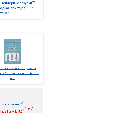
4901
тендерные закупки
15795
одная арматура
5729
етика
нные в книге результаты
ний позволили разработать
р...
933
или стальные
2167
тальные