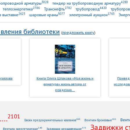
3028
4280
убопроводной арматуры
тендер на трубопроводную арматуру
2786
2782
4420
теплоэнергетика
Транснефть
трубопровод
трубопров
2623
5077
1763
в выставке
шаровые краны
электронный аукцион
Энерг
вления библиотеки
(
предложить книгу
)
гаязова
Книга Олега Шпакова «Моя жизнь и
Приведе
арматура» жизнь автора от
исследова
рождения...
2101
...
Вент
166
161
Блоки предохранительных клапанов
Вентили бронзовые
Задвижки с
146
373
Вентили энергетические
Задвижки нержавеющие