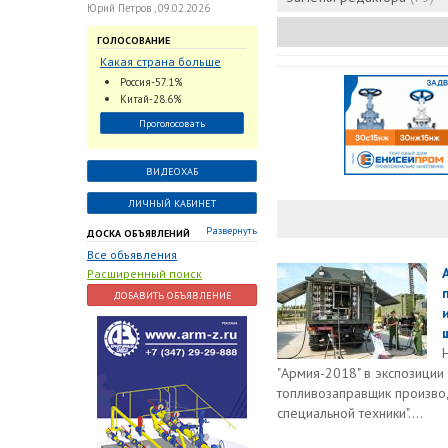
Юрий Петров , 09.02.2026
ГОЛОСОВАНИЕ
Какая страна больше
всего поставляет
Россия-57.1%
трубопроводную
Китай-28.6%
арматуру в химическую
Проголосовать
отрасль?
ВИДЕОХАБ
ЛИЧНЫЙ КАБИНЕТ
Развернуть
ДОСКА ОБЪЯВЛЕНИЙ
Все объявления
Расширенный поиск
ДОБАВИТЬ ОБЪЯВЛЕНИЕ
"Армия-2018" в экспозици
топливозаправщик произво
специальной техники"....