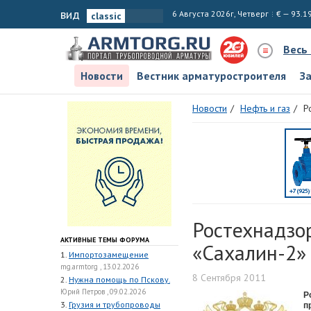
вид
6 Августа 2026г, Четверг
€ — 93.1
Весь
Новости
Вестник арматуростроителя
З
Новости
Нефть и газ
Р
Ростехнадзо
АКТИВНЫЕ ТЕМЫ ФОРУМА
«Сахалин-2»
1.
Импортозамещение
mg.armtorg , 13.02.2026
8 Сентября 2011
2.
Нужна помощь по Пскову.
Юрий Петров , 09.02.2026
Р
3.
Грузия и трубопроводы
п