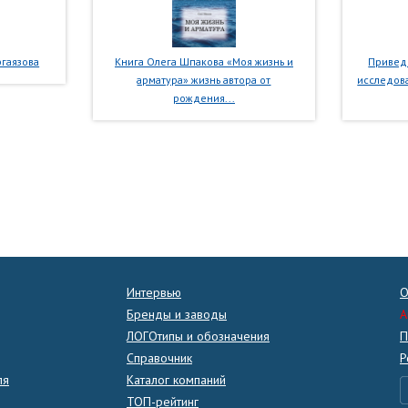
гаязова
Книга Олега Шпакова «Моя жизнь и
Приведе
арматура» жизнь автора от
исследова
рождения...
Интервью
О
Бренды и заводы
A
ЛОГОтипы и обозначения
П
Справочник
Р
ля
Каталог компаний
ТОП-рейтинг