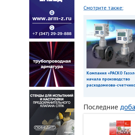
Смотрите также:
Компания «РАСКО Газэл
начала производство
расходомеова-счетчиков
Последние
доба