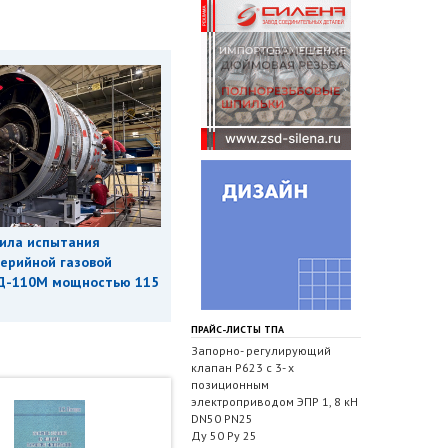
ила испытания
ерийной газовой
Д-110М мощностью 115
ПРАЙС-ЛИСТЫ ТПА
Запорно- регулирующий
клапан Р623 с 3- х
позиционным
электроприводом ЭПР 1, 8 кН
DN50 PN25
Ду 50 Ру 25