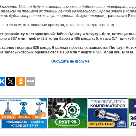
В течение 10 дней будут осмотрены морские добывающие платформы, тру
омплексы на предмет их промышленной безопасности. Кроме этого у комп
акже будет запрошена эксплуатационная документация»,
- рассказал Яко
о его словам, это плановые проверки, которые проходят раз в год.
ет разработку месторождений Чайво, Одопту и Аркутун-Даги, потенциаль
о в 307 млн т нефти (2,3 млрд барр.) и 485 млрд куб. м газа (17 трлн куб.
тавляет порядка $20 млрд. В рамках проекта осваиваются Пильтун-Астох
 запасы которых оцениваются в 150 млн т нефти и 500 млрд куб. м газа.
← Обсудить на форуме