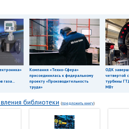
ектроника»
Компания «Техно-Сфера»
ОДК заверш
присоединилась к федеральному
четвертой с
 газа...
проекту «Производительность
турбины ГТ
труда»
МВт
вления библиотеки
(
предложить книгу
)