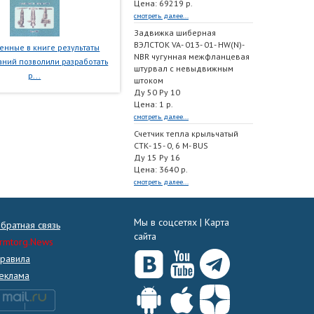
Цена: 69219 р.
смотреть далее...
Задвижка шиберная
ВЭЛСТОК VA- 013- 01- HW(N)-
нные в книге результаты
NBR чугунная межфланцевая
ний позволили разработать
штурвал с невыдвижным
р...
штоком
Ду 50 Ру 10
Цена: 1 р.
смотреть далее...
Счетчик тепла крыльчатый
СТК- 15- 0, 6 M- BUS
Ду 15 Ру 16
Цена: 3640 р.
смотреть далее...
Мы в соцсетях |
Карта
братная связь
сайта
rmtorg.News
равила
еклама