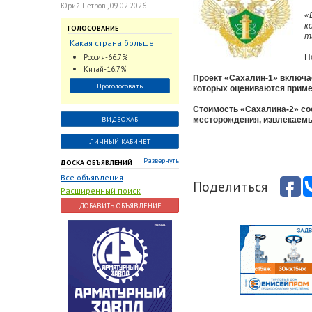
Юрий Петров , 09.02.2026
«
к
ГОЛОСОВАНИЕ
т
Какая страна больше
всего поставляет
Россия-66.7%
П
трубопроводную
Китай-16.7%
арматуру в химическую
Проект «Сахалин-1» включа
Проголосовать
которых оцениваются примерн
отрасль?
Стоимость «Сахалина-2» сос
ВИДЕОХАБ
месторождения, извлекаемые
ЛИЧНЫЙ КАБИНЕТ
Развернуть
ДОСКА ОБЪЯВЛЕНИЙ
Все объявления
Поделиться
Расширенный поиск
ДОБАВИТЬ ОБЪЯВЛЕНИЕ