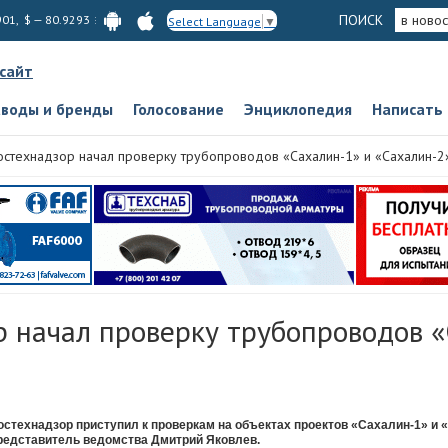
ПОИСК
в новос
901, $ — 80.9293
Select Language
▼
 сайт
аводы и бренды
Голосование
Энциклопедия
Написать
остехнадзор начал проверку трубопроводов «Сахалин-1» и «Сахалин-2
р начал проверку трубопроводов «
остехнадзор приступил к проверкам на объектах проектов «Сахалин-1» и 
редставитель ведомства Дмитрий Яковлев.