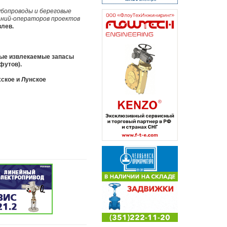
бопроводы и береговые
аний-операторов проектов
влев.
ные извлекаемые запасы
 футов).
ское и Лунское