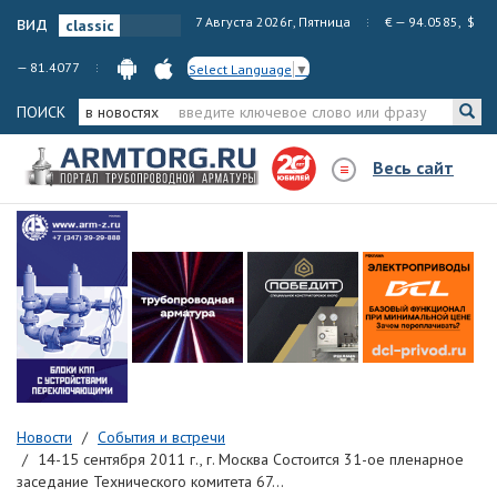
вид
7 Августа 2026г, Пятница
€ — 94.0585, $
— 81.4077
Select Language
▼
ПОИСК
в новостях
Весь сайт
Новости
События и встречи
14-15 сентября 2011 г., г. Москва Состоится 31-ое пленарное
заседание Технического комитета 67...