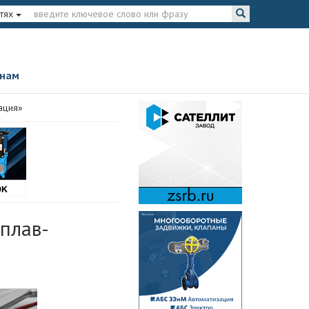
тях
 нам
ация»
Сплав-