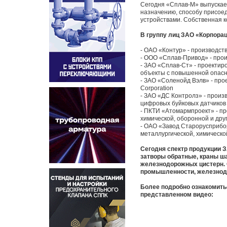
Сегодня «Сплав-М» выпускае
назначению, способу присое
устройствами. Собственная 
В группу лиц ЗАО «Корпора
- ОАО «Контур» - производс
- ООО «Сплав-Привод» - пр
- ЗАО «Сплав-Ст» - проектир
объекты с повышенной опас
- ЗАО «Соленойд Вэлв» - про
Corporation
- ЗАО «ДС Контролз» - прои
цифровых буйковых датчиков
- ПКТИ «Атомармпроект» - пр
химической, оборонной и др
- ОАО «Завод Старорусприбор
металлургической, химическ
Сегодня спектр продукции 
затворы обратные, краны ш
железнодорожных цистерн. 
промышленности, железнодо
Более подробно ознакомить
представленном видео: