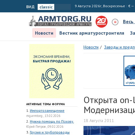
вид
9 Августа 2026г, Воскресенье
€ —
Весь
Новости
Вестник арматуростроителя
З
Новости
Заводы и предп
Открыта on-l
АКТИВНЫЕ ТЕМЫ ФОРУМА
Модернизац
1.
Импортозамещение
mg.armtorg , 13.02.2026
18 Августа 2011
2.
Нужна помощь по Пскову.
Юрий Петров , 09.02.2026
3.
Грузия и трубопроводы