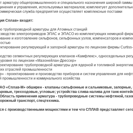
т арматуру общепромышленного и специального назначения широкой гаммы
динения и управления, используемых материалов; комплектует дополнитель
коммерческая служба предприятия осуществляет комплексные поставки
ция Сплав» входят:
тво трубопроводной арматуры для Атомных станций
оизводство электроприводов ЭПАС и ЭПАСО из комплектующих немецкой фи
ование и изготовление сильфонов, сильфонных узлов, компенсаторов и комп
ностью
ектирование регулирующей и запорной арматуры по лицензии фирмы Curtiss-W
зводство сегментных регулирующих клапанов «Камфлекс», односедельных рег
 уровня по лицензии «Мазонейлан-Дрессер»
оектирование трубопроводной арматуры для ядерной и топливной энергетики
угих отраслей промышленности
» - проектирование и производство приборов и систем управления для нефтя
ой промышленности и коммунального хозяйства
ЗАО «Сплав-М» обширен - клапаны сильфонные и сальниковые, запорные,
аровые, трехходовые, угловые; устройства слива-налива для танк-контей
Область применения арматура - трубопроводные системы нефтяной, газо
рожный транспорт, спецтехника.
ся с производственными мощностями и тем что СПЛАВ представляет сег