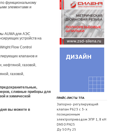
 по функциональному
ными элементами и
рмы AUMA для АЭС
енсирующих устройств на
right Flow Control
улирующих клапанов и
, нефтяной, газовой,
ной, газовой,
 предохранительные,
неров, сливные приборы для
вой и химической
ПРАЙС-ЛИСТЫ ТПА
Запорно- регулирующий
клапан Р623 с 3- х
одня вы можете в
позиционным
электроприводом ЭПР 1, 8 кН
DN50 PN25
Ду 50 Ру 25