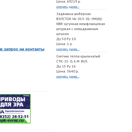
Цена: 69219 р.
смотреть далее...
Задвижка шиберная
ВЭЛСТОК VA- 013- 01- HW(N)-
NBR чугунная межфланцевая
штурвал с невыдвижным
штоком
Ду 50 Ру 10
Цена: 1 р.
в запрос на контакты
смотреть далее...
Счетчик тепла крыльчатый
СТК- 15- 0, 6 M- BUS
Ду 15 Ру 16
Цена: 3640 р.
смотреть далее...