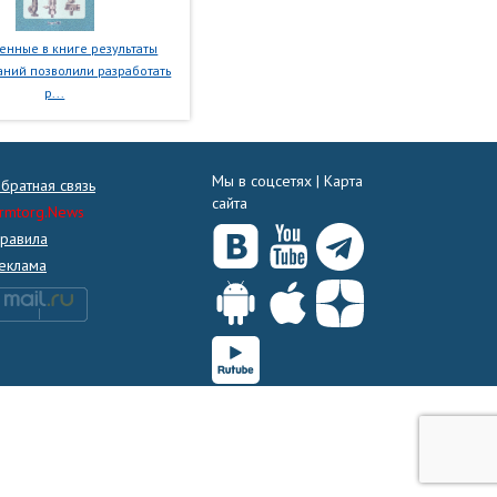
нные в книге результаты
ний позволили разработать
р...
Мы в соцсетях |
Карта
братная связь
сайта
rmtorg.News
равила
еклама