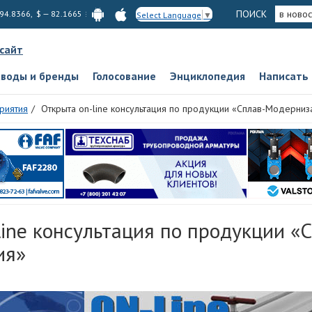
ПОИСК
в новос
 94.8366, $ — 82.1665
Select Language
▼
 сайт
аводы и бренды
Голосование
Энциклопедия
Написать
риятия
Открыта on-line консультация по продукции «Сплав-Модерниз
ine консультация по продукции «
ия»