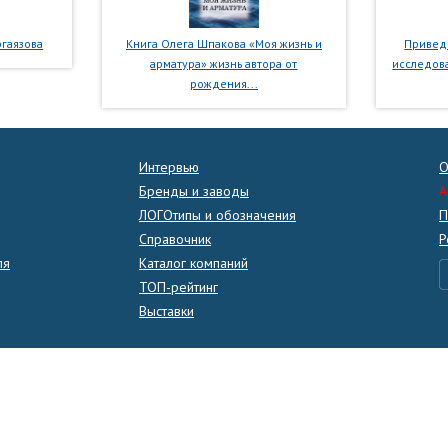
гаязова
Книга Олега Шпакова «Моя жизнь и
Приведе
арматура» жизнь автора от
исследова
рождения...
Интервью
О
Бренды и заводы
A
ЛОГОтипы и обозначения
П
Справочник
Р
ля
Каталог компаний
ТОП-рейтинг
Выставки