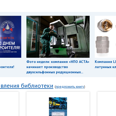
Фото недели: компания «НПО АСТА»
Компания L
роителя!
начинает производство
латунных кл
двухсильфонных редукционных...
вления библиотеки
(
предложить книгу
)