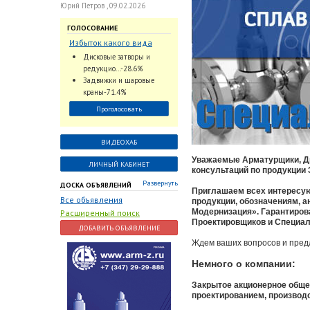
Юрий Петров , 09.02.2026
ГОЛОСОВАНИЕ
Избыток какого вида
трубопроводной
Дисковые затворы и
арматуры наблюдается
редукцио...-28.6%
на Российском рынке с
Задвижки и шаровые
2024 по 2026 годы?
краны-71.4%
Проголосовать
ВИДЕОХАБ
Уважаемые Арматурщики, Дру
ЛИЧНЫЙ КАБИНЕТ
консультаций по продукции
Развернуть
ДОСКА ОБЪЯВЛЕНИЙ
Приглашаем всех интересую
Все объявления
продукции, обозначениям, 
Модернизация». Гарантиров
Расширенный поиск
Проектировщиков и Специал
ДОБАВИТЬ ОБЪЯВЛЕНИЕ
Ждем ваших вопросов и пред
Немного о компании:
Закрытое акционерное обще
проектированием, производс