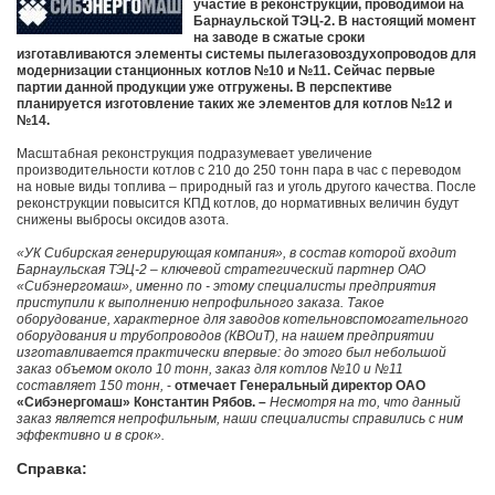
участие в реконструкции, проводимой на
Барнаульской ТЭЦ-2. В настоящий момент
на заводе в сжатые сроки
изготавливаются элементы системы пылегазовоздухопроводов для
модернизации станционных котлов №10 и №11. Сейчас первые
партии данной продукции уже отгружены. В перспективе
планируется изготовление таких же элементов для котлов №12 и
№14.
Масштабная реконструкция подразумевает увеличение
производительности котлов с 210 до 250 тонн пара в час с переводом
на новые виды топлива – природный газ и уголь другого качества. После
реконструкции повысится КПД котлов, до нормативных величин будут
снижены выбросы оксидов азота.
«УК Сибирская генерирующая компания», в состав которой входит
Барнаульская ТЭЦ-2 – ключевой стратегический партнер ОАО
«Сибэнергомаш», именно по - этому специалисты предприятия
приступили к выполнению непрофильного заказа. Такое
оборудование, характерное для заводов котельновспомогательного
оборудования и трубопроводов (КВОиТ), на нашем предприятии
изготавливается практически впервые: до этого был небольшой
заказ объемом около 10 тонн, заказ для котлов №10 и №11
составляет 150 тонн,
-
отмечает Генеральный директор ОАО
«Сибэнергомаш» Константин Рябов. –
Несмотря на то, что данный
заказ является непрофильным, наши специалисты справились с ним
эффективно и в срок».
Справка: