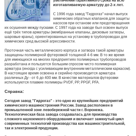
увеличении гарантийного срока на всю
изготавливаемую арматуру до 2-х лет.
С 1996 года завод "Гидрогаз" начал выпуск
химических обратных клапанов для защиты
насосов при останове или предотвращения
их осушения между пусками. С 1997 года на заводе был освоен выпуск
ещё трёх типов арматуры (мембранные клапаны, дисковые затворы,
шаровые краны), ориентированных на установку в трубопроводах для
химических сред высокой агрессивности.
Проточная часть металлического корпуса и затвора такой арматуры
защищены полимерной футеровкой толщиной 4-6 мм. В то же время
для имеющихся на многих предприятиях полимерных трубопроводов
разработана и пользуется большим спросом чисто полимерная
арматура (иногда с усиливающим внутренним металлическим каркасом).
В настоящее время освоена и серийно производится арматура
различных Ду - от 6 до 400 мм. В качестве материалов футеровки
используются плавкие полимеры PVDF, PP, PPGF, PFA.
Справка:
Сегодня завод "Гидрогаз" - это одно из крупнейших предприятий
химического машиностроения России. Завод расположен в
промышленной зоне левобережной части г. Воронежа.
Технологическая база завода создавалась для производства
сложного наукоемкого оборудования и включает замкнутый цикл
современных технологий производства как машиностроительной,
так и электронной продукции.