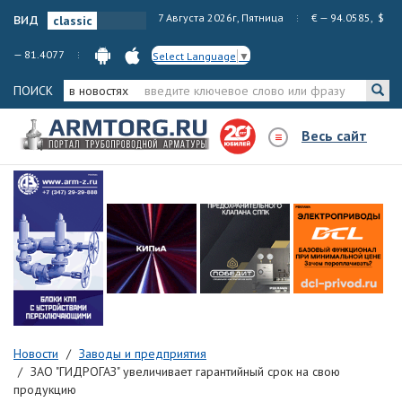
вид
7 Августа 2026г, Пятница
€ — 94.0585, $
— 81.4077
Select Language
▼
ПОИСК
в новостях
Весь сайт
Новости
Заводы и предприятия
ЗАО "ГИДРОГАЗ" увеличивает гарантийный срок на свою
продукцию