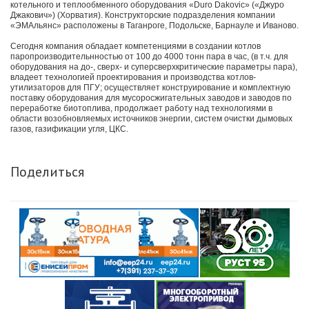
котельного и теплообменного оборудования «Duro Dakovic» («Джуро
Джакович») (Хорватия). Конструкторские подразделения компании
«ЭМАльянс» расположены в Таганроге, Подольске, Барнауле и Иваново.
Сегодня компания обладает компетенциями в создании котлов
паропроизводительнностью от 100 до 4000 тонн пара в час, (в т.ч. для
оборудования на до-, сверх- и суперсверхкритические параметры пара),
владеет технологией проектирования и производства котлов-
утилизаторов для ПГУ; осуществляет конструирование и комплектную
поставку оборудования для мусоросжигательных заводов и заводов по
переработке биотоплива, продолжает работу над технологиями в
области возобновляемых источников энергии, систем очистки дымовых
газов, газификации угля, ЦКС.
Поделиться