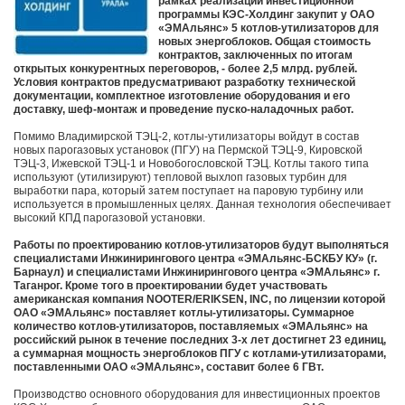
рамках реализации инвестиционной
программы КЭС-Холдинг закупит у ОАО
«ЭМАльянс» 5 котлов-утилизаторов для
новых энергоблоков. Общая стоимость
контрактов, заключенных по итогам
открытых конкурентных переговоров, - более 2,5 млрд. рублей.
Условия контрактов предусматривают разработку технической
документации, комплектное изготовление оборудования и его
доставку, шеф-монтаж и проведение пуско-наладочных работ.
Помимо Владимирской ТЭЦ-2, котлы-утилизаторы войдут в состав
новых парогазовых установок (ПГУ) на Пермской ТЭЦ-9, Кировской
ТЭЦ-3, Ижевской ТЭЦ-1 и Новобогословской ТЭЦ. Котлы такого типа
используют (утилизируют) тепловой выхлоп газовых турбин для
выработки пара, который затем поступает на паровую турбину или
используется в промышленных целях. Данная технология обеспечивает
высокий КПД парогазовой установки.
Работы по проектированию котлов-утилизаторов будут выполняться
специалистами Инжинирингового центра «ЭМАльянс-БСКБУ КУ» (г.
Барнаул) и специалистами Инжинирингового центра «ЭМАльянс» г.
Таганрог. Кроме того в проектировании будет участвовать
американская компания NOOTER/ERIKSEN, INC, по лицензии которой
ОАО «ЭМАльянс» поставляет котлы-утилизаторы. Суммарное
количество котлов-утилизаторов, поставляемых «ЭМАльянс» на
российский рынок в течение последних 3-х лет достигнет 23 единиц,
а суммарная мощность энергоблоков ПГУ с котлами-утилизаторами,
поставленными ОАО «ЭМАльянс», составит более 6 ГВт.
Производство основного оборудования для инвестиционных проектов