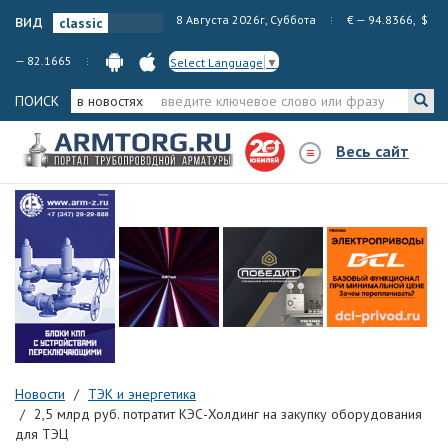
вид
8 Августа 2026г, Суббота
€ — 94.8366, $
— 82.1665
Select Language
▼
ПОИСК
в новостях
Весь сайт
Новости
ТЭК и энергетика
2,5 млрд руб. потратит КЭС-Холдинг на закупку оборудования
для ТЭЦ