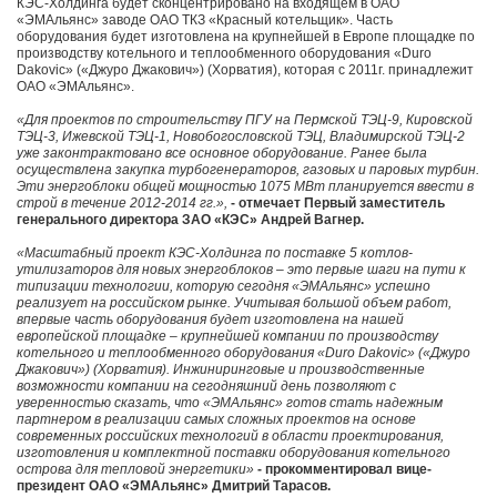
КЭС-Холдинга будет сконцентрировано на входящем в ОАО
«ЭМАльянс» заводе ОАО ТКЗ «Красный котельщик». Часть
оборудования будет изготовлена на крупнейшей в Европе площадке по
производству котельного и теплообменного оборудования «Duro
Dakovic» («Джуро Джакович») (Хорватия), которая с 2011г. принадлежит
ОАО «ЭМАльянс».
«Для проектов по строительству ПГУ на Пермской ТЭЦ-9, Кировской
ТЭЦ-3, Ижевской ТЭЦ-1, Новобогословской ТЭЦ, Владимирской ТЭЦ-2
уже законтрактовано все основное оборудование. Ранее была
осуществлена закупка турбогенераторов, газовых и паровых турбин.
Эти энергоблоки общей мощностью 1075 МВт планируется ввести в
строй в течение 2012-2014 гг.»,
- отмечает Первый заместитель
генерального директора ЗАО «КЭС» Андрей Вагнер.
«Масштабный проект КЭС-Холдинга по поставке 5 котлов-
утилизаторов для новых энергоблоков – это первые шаги на пути к
типизации технологии, которую сегодня «ЭМАльянс» успешно
реализует на российском рынке. Учитывая большой объем работ,
впервые часть оборудования будет изготовлена на нашей
европейской площадке – крупнейшей компании по производству
котельного и теплообменного оборудования «Duro Dakovic» («Джуро
Джакович») (Хорватия). Инжиниринговые и производственные
возможности компании на сегодняшний день позволяют с
уверенностью сказать, что «ЭМАльянс» готов стать надежным
партнером в реализации самых сложных проектов на основе
современных российских технологий в области проектирования,
изготовления и комплектной поставки оборудования котельного
острова для тепловой энергетики»
- прокомментировал вице-
президент ОАО «ЭМАльянс» Дмитрий Тарасов.