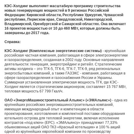
КЭС-Холдинг выполняет масштабную программу строительства
новых генерирующих мощностей в 9 регионах Российской
Федерации: Кировской области, Республике Удмуртия, Чувашской
республике, Пермском крае, Свердловской, Нижегородской,
Владимирской, Оренбургской и Самарской областях. Она включает
16 проектов мощностью от 10 до 460 МВт, которые должны быть
завершены до 2017 года.
Справка:
КЭС-Холдинг (Комплексные энергетические системы)
- крупнейшая
российская частная компания, работающая в сфере электроэнергетики
и газораспределения, созданная в 2002 году. Основные направления
деятельности: генерация, энерготрейдинг и ритейл. Стратегические
активы холдинга – это ТГК-5, ТГК-6, ТГК-7, ТГК-9, ряд региональных
энергосбытовых компаний, а также ГАЗЭКС - компания, работающая в
сфере газораспределения и газоснабжения России и Украины.
Суммарная установленная электрическая мощность ТГК, где КЭС-
Холдинг является стратегическим акционером, составляет 15 767 МВт,
тепловая мощность 67 799 Гкал/ч.
ОАО «ЭнергоМашиностроительный Альянс» («ЭМАльянс»)
- одна из
крупнейших российских энергомашиностроительных компаний,
имеющая международный опыт и компетенцию в области
проектирования, изготовления и комплектной поставки оборудования
котельного острова для тепловой энергетики, включая исполнение
контрактов «под ключ» (EPC). «ЭМАльянсу» принадлежит 77,33%
обыкновенных акций ОАО ТКЗ «Красный котельщик» и 100 % акций
одной из крупнейших европейской компании по производству