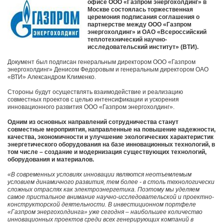
офисе ООО «Газпром энергохолдинг» в
Москве состоялась торжественная
церемония подписания соглашения о
партнерстве между ООО «Газпром
энергохолдинг» и ОАО «Всероссийский
теплотехнический научно-
исследовательский институт» (ВТИ).
Документ был подписан генеральным директором ООО «Газпром
энергохолдинг» Денисом Федоровым и генеральным директором ОАО
«ВТИ» Александром Клименко.
Стороны будут осуществлять взаимодействие и реализацию
совместных проектов с целью интенсификации и ускорения
инновационного развития ООО «Газпром энергохолдинг».
Одним из основных направлений сотрудничества станут
совместные мероприятия, направленные на повышение надежности,
качества, экономичности и улучшение экологических характеристик
энергетического оборудования на базе инновационных технологий, в
том числе – создание и модернизация существующих технологий,
оборудования и материалов.
«В современных условиях инновации являются неотъемлемым
условием динамичного развития, тем более - в столь технологически
сложных отраслях как электроэнергетика. Поэтому мы уделяем
самое пристальное внимание научно-исследовательской и проектно-
конструкторской деятельности. В инвестиционном портфеле
«Газпром энергохолдинга» уже сегодня – наибольшее количество
инновационных проектов среди всех генерирующих компаний в