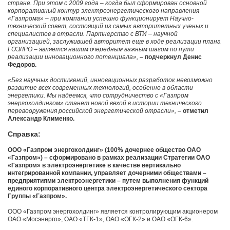
стране. При этом с 2009 года – когда был сформирован основной
корпоративный контур электроэнергетического направления
«Газпрома» – при компании успешно функционирует Научно-
технический совет, состоящий из самых авторитетных ученых и
специалистов в отрасли. Партнерство с ВТИ – научной
организацией, заслужившей авторитет еще в ходе реализации плана
ГОЭЛРО – является нашим очередным важным шагом по пути
реализации инновационного потенциала»,
– подчеркнул Денис
Федоров.
«Без научных достижений, инновационных разработок невозможно
развитие всех современных технологий, особенно в области
энергетики. Мы надеемся, что сотрудничество с «Газпром
энергохолдингом» станет новой вехой в истории технического
перевооружения российской энергетической отрасли»,
– отметил
Александр Клименко.
Справка:
ООО «Газпром энергохолдинг» (100% дочернее общество ОАО
«Газпром») – сформировано в рамках реализации Стратегии ОАО
«Газпром» в электроэнергетике в качестве вертикально
интегрированной компании, управляет дочерними обществами –
предприятиями электроэнергетики – путем выполнения функций
единого корпоративного центра электроэнергетического сектора
Группы «Газпром».
ООО «Газпром энергохолдинг» является контролирующим акционером
ОАО «Мосэнерго», ОАО «ТГК-1», ОАО «ОГК-2» и ОАО «ОГК-6».