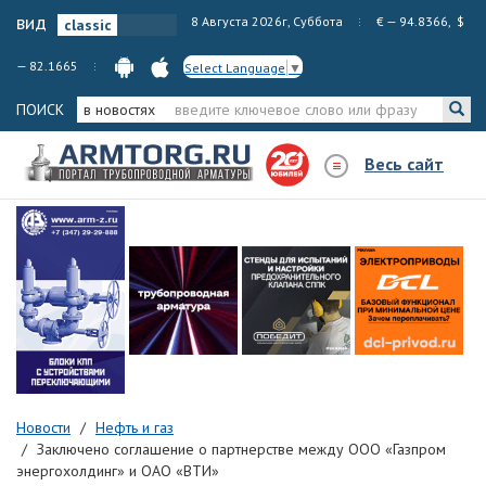
вид
8 Августа 2026г, Суббота
€ — 94.8366, $
— 82.1665
Select Language
▼
ПОИСК
в новостях
Весь сайт
Новости
Нефть и газ
Заключено соглашение о партнерстве между ООО «Газпром
энергохолдинг» и ОАО «ВТИ»