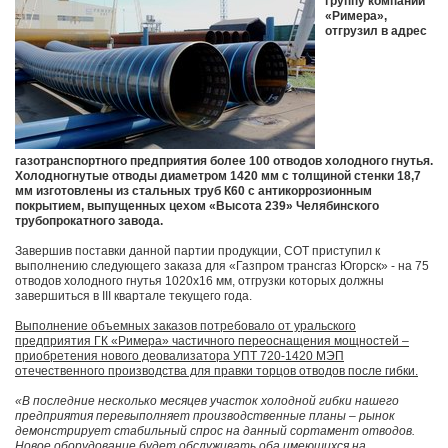
группу компаний
«Римера»,
отгрузил в адрес
газотранспортного предприятия более 100 отводов холодного гнутья.
Холодногнутые отводы диаметром 1420 мм с толщиной стенки 18,7
мм изготовлены из стальных труб К60 с антикоррозионным
покрытием, выпущенных цехом «Высота 239» Челябинского
трубопрокатного завода.
Завершив поставки данной партии продукции, СОТ приступил к
выполнению следующего заказа для «Газпром трансгаз Югорск» - на 75
отводов холодного гнутья 1020х16 мм, отгрузки которых должны
завершиться в III квартале текущего года.
Выполнение объемных заказов потребовало от уральского
предприятия ГК «Римера» частичного переоснащения мощностей –
приобретения нового деовализатора УПТ 720-1420 МЭП
отечественного производства для правки торцов отводов после гибки.
«В последние несколько месяцев участок холодной гибки нашего
предприятия перевыполняет производственные планы – рынок
демонстрирует стабильный спрос на данный сортамент отводов.
Новое оборудование будет обслуживать оба имеющихся на