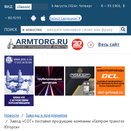
вид
6 Августа 2026г, Четверг
€ — 93.1901, $
— 80.9293
Select Language
▼
ПОИСК
в новостях
Весь сайт
Новости
Заводы и предприятия
Завод «СОТ» поставил продукцию компании «Газпром трансгаз
Югорск»