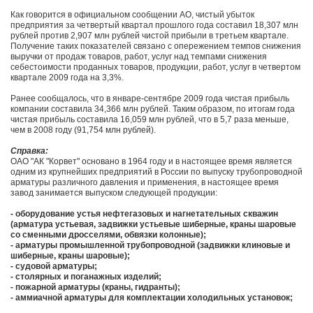
Как говорится в официальном сообщении АО, чистый убыток
предприятия за четвертый квартал прошлого года составил 18,307 млн
рублей против 2,907 млн рублей чистой прибыли в третьем квартале.
Получение таких показателей связано с опережением темпов снижения
выручки от продаж товаров, работ, услуг над темпами снижения
себестоимости проданных товаров, продукции, работ, услуг в четвертом
квартале 2009 года на 3,3%.
Ранее сообщалось, что в январе-сентябре 2009 года чистая прибыль
компании составила 34,366 млн рублей. Таким образом, по итогам года
чистая прибыль составила 16,059 млн рублей, что в 5,7 раза меньше,
чем в 2008 году (91,754 млн рублей).
Справка:
ОАО "АК "Корвет" основано в 1964 году и в настоящее время является
одним из крупнейших предприятий в России по выпуску трубопроводной
арматуры различного давления и применения, в настоящее время
завод занимается выпуском следующей продукции:
- оборудование устья нефтегазовых и нагнетательных скважин
(арматура устьевая, задвижки устьевые шиберные, краны шаровые
со сменными дросселями, обвязки колонные);
- арматуры промышленной трубопроводной (задвижки клиновые и
шиберные, краны шаровые);
- судовой арматуры;
- столярных и поганажных изделий;
- пожарной арматуры (краны, гидранты);
- аммиачной арматуры для комплектации холодильных установок;