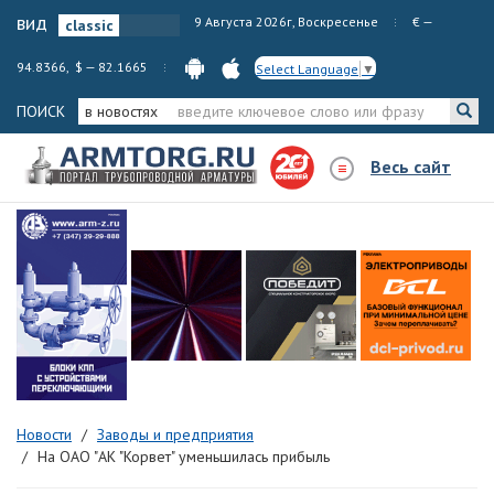
вид
9 Августа 2026г, Воскресенье
€ —
94.8366, $ — 82.1665
Select Language
▼
ПОИСК
в новостях
Весь сайт
Новости
Заводы и предприятия
На ОАО "АК "Корвет" уменьшилась прибыль