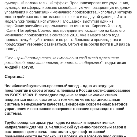
суммарный положительный эффект. Проанализировав все улучшения,
руководство сформулировало своеобразную «инновационную модель»
управления и организации кузнечного производства, используя которую
можно добиться положительного эффекта и на другой кузнице. И эта
модель уже прошла испытания! Площадкой выступил один из
старейших российских промышленных гигантов - Кировский завод,
г.Санкт-Петербург. Совместное предприятие, созданное на базе его
кузнечного производства в сентябре 2010, уже в марте этого года
прошло точку безубыточности по рентабельности производства и
продолжает уверенно развиваться. Отгрузки выросли почти в 10 раз за
полгода!
"Это - яркий пример того, как мы вносим свой вклад в развитие
российской промышленности, экономики и общества”
- подытожил
Андрей Гартунг.
Справка:
Челябинский кузнечно-прессовый завод – одно из ведущих
предприятий в своей отрасли, первым в России сертифицированное
по ISO/TS 16949. В последние годы на заводе начали активно
внедряться новые системы, в том числе четко организованная
система менеджмента качества, внедрение современных методов
управления и постоянное совершенствование производственной
системы.
Трубопроводная арматура - одно из новых и перспективных
направлений для ЧКПЗ. Челябинский кузнечно-прессовый завод в
настоящее время начал поставлять для нефтегазовой
промышленности не только штамповки, но и готовую продукцию –