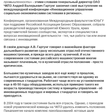
промышленности»
- этими словами генеральный директор ОАО
ЧКПЗ Андрей Валерьевич Гартунг закончил своё выступление на
международной конференции «Инновационное управление
социально-экономическими системами в регионах».
Конференция, организованная Международным факультетом ЮУрГУ
при поддержке Российской Ассоциации Бизнес Образования, собрала
руководителей ведущих предприятий Южного Урала, ярких
представителей бизнес-сообщества, экспертов и специалистов в
вопросах инновационной деятельности - тех, чья работа так или иначе
связана с инновациями.
В своём докладе А.В. Гартунг говорил о важнейшем факторе
дальнейшего развития сразу нескольких отраслей отечественного
машиностроения, и прежде всего двух: кузнечной. И если
современное состояние российского машиностроения многие
называют плачевным, то в кузнечной отрасли положение - просто
критическое.
Большинство кузнечных заводов всё ещё живут в прошлом,
пытаются удержаться на рынке, не соответствуя ни одному из
современных стандартов. Работают чаще всего на установленном
еще в 40-50 годы оборудовании, используя примерно такого же
возраста производственную систему и принципы управления - об
инновационных подходах и мировых стандартах и говорить не
приходится.
В 2004 году в таком состоянии была вся отрасль. Однако, с приходом
новой управленческой команды на ЧКПЗ удалось изменить положение.
Предприятие начало комплекс преобразований, которые дали