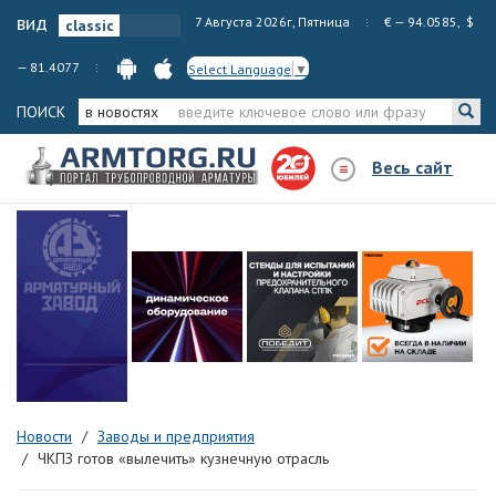
вид
7 Августа 2026г, Пятница
€ — 94.0585, $
— 81.4077
Select Language
▼
ПОИСК
в новостях
Весь сайт
Новости
Заводы и предприятия
ЧКПЗ готов «вылечить» кузнечную отрасль