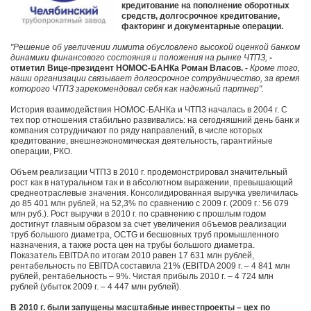
кредитование на пополнение оборотных
средств, долгосрочное кредитование,
факторинг и документарные операции.
"Решение об увеличении лимита обусловлено высокой оценкой банком
динамики финансового состояния и положения на рынке ЧТПЗ,
-
отметил Вице-президент НОМОС-БАНКа Роман Власов. -
Кроме того,
наши организации связывает долгосрочное сотрудничество, за время
которого ЧТПЗ зарекомендовал себя как надежный партнер".
История взаимодействия НОМОС-БАНКа и ЧТПЗ началась в 2004 г. С
тех пор отношения стабильно развивались: на сегодняшний день банк и
компания сотрудничают по ряду направлений, в числе которых
кредитование, внешнеэкономическая деятельность, гарантийные
операции, РКО.
Объем реализации ЧТПЗ в 2010 г. продемонстрировал значительный
рост как в натуральном так и в абсолютном выражении, превышающий
среднеотраслевые значения. Консолидированная выручка увеличилась
до 85 401 млн рублей, на 52,3% по сравнению с 2009 г. (2009 г.: 56 079
млн руб.). Рост выручки в 2010 г. по сравнению с прошлым годом
достигнут главным образом за счет увеличения объемов реализации
труб большого диаметра, OCTG и бесшовных труб промышленного
назначения, а также роста цен на трубы большого диаметра.
Показатель EBITDA по итогам 2010 равен 17 631 млн рублей,
рентабельность по EBITDA составила 21% (EBITDA 2009 г. – 4 841 млн
рублей, рентабельность – 9%. Чистая прибыль 2010 г. – 4 724 млн
рублей (убыток 2009 г. – 4 447 млн рублей).
В 2010 г. были запущены масштабные инвестпроекты – цех по