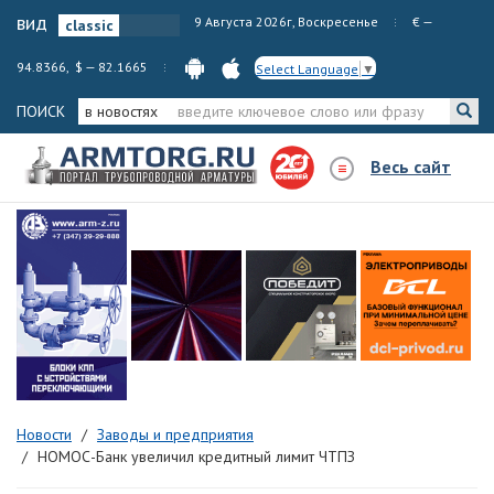
вид
9 Августа 2026г, Воскресенье
€ —
94.8366, $ — 82.1665
Select Language
▼
ПОИСК
в новостях
Весь сайт
Новости
Заводы и предприятия
НОМОС-Банк увеличил кредитный лимит ЧТПЗ