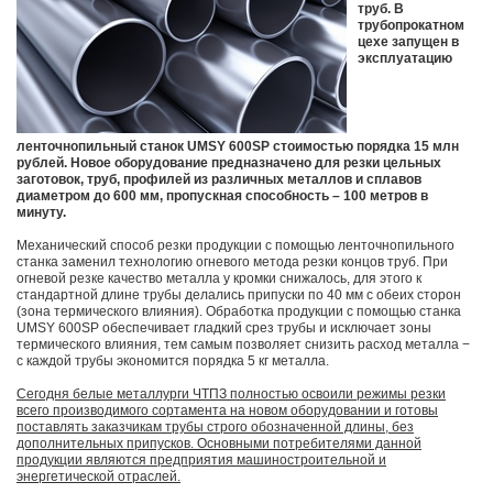
труб. В
трубопрокатном
цехе запущен в
эксплуатацию
ленточнопильный станок UMSY 600SP стоимостью порядка 15 млн
рублей. Новое оборудование предназначено для резки цельных
заготовок, труб, профилей из различных металлов и сплавов
диаметром до 600 мм, пропускная способность – 100 метров в
минуту.
Механический способ резки продукции с помощью ленточнопильного
станка заменил технологию огневого метода резки концов труб. При
огневой резке качество металла у кромки снижалось, для этого к
стандартной длине трубы делались припуски по 40 мм с обеих сторон
(зона термического влияния). Обработка продукции с помощью станка
UMSY 600SP обеспечивает гладкий срез трубы и исключает зоны
термического влияния, тем самым позволяет снизить расход металла −
с каждой трубы экономится порядка 5 кг металла.
Сегодня белые металлурги ЧТПЗ полностью освоили режимы резки
всего производимого сортамента на новом оборудовании и готовы
поставлять заказчикам трубы строго обозначенной длины, без
дополнительных припусков. Основными потребителями данной
продукции являются предприятия машиностроительной и
энергетической отраслей.