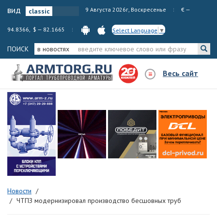
вид
9 Августа 2026г, Воскресенье
€ —
94.8366, $ — 82.1665
Select Language
▼
ПОИСК
в новостях
Весь сайт
Новости
ЧТПЗ модернизировал производство бесшовных труб